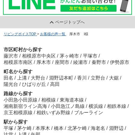
ページトップへ
リビングボイスTOP
>
お客様の声一覧
>
厚木市 I様
市区町村から探す
藤沢市
/
相模原市中央区
/
茅ヶ崎市
/
平塚市
/
相模原市南区
/
厚木市
/
座間市
/
綾瀬市
/
秦野市
/
伊勢原市
町名から探す
田名
/
上溝
/
大野台
/
淵野辺本町
/
香川
/
立野台
/
大鋸
/
陽光台
/
ひばりが丘
/
高田
路線から探す
小田急小田原線
/
相模線
/
東海道本線
/
湘南新宿ライン高海
/
小田急江ノ島線
/
横浜線
/
相鉄本線
/
京王相模原線
/
相鉄いずみ野線
/
ブルーライン
駅から探す
平塚
/
茅ケ崎
/
本厚木
/
橋本
/
北茅ケ崎
/
海老名
/
淵野辺
/
辻堂
/
上溝
/
矢部