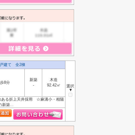
戸建て 全2棟
新築
木造
歩8分
-
92.42㎡
選択
▼
のある折上天井採用 ☆麻溝小・相陽
築...