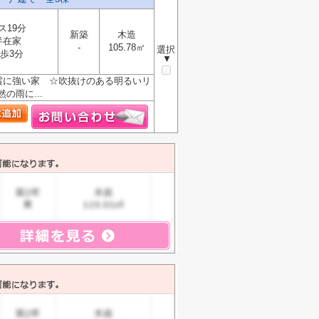
ス19分
新築
木造
半在家
-
105.78㎡
選択
歩3分
▼
震に強い家 ☆吹抜けのある明るいリ
雨に...