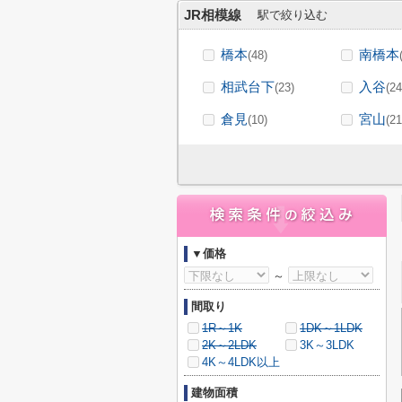
JR相模線
駅で絞り込む
橋本
南橋本
(48)
相武台下
入谷
(23)
(24
倉見
宮山
(10)
(21
▼価格
～
間取り
1R～1K
1DK～1LDK
2K～2LDK
3K～3LDK
4K～4LDK以上
建物面積