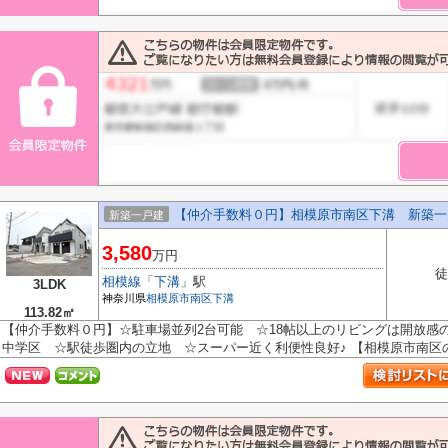
【仲介手数料０円】相模原市南区下溝 新築一
新築一戸建
3,580
万円
徒
相模線
「
下溝
」駅
3LDK
神奈川県
相模原市南区
下溝
113.82㎡
【仲介手数料０円】☆駐車場並列2台可能 ☆18帖以上のリビングは開放感
中学区 ☆駅徒歩圏内の立地 ☆スーパー近く利便性良好♪ 【相模原市南区の新