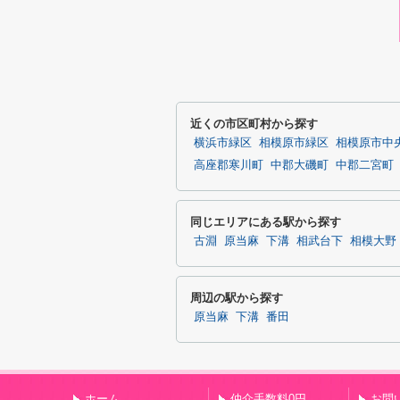
近くの市区町村から探す
横浜市緑区
相模原市緑区
相模原市中
高座郡寒川町
中郡大磯町
中郡二宮町
同じエリアにある駅から探す
古淵
原当麻
下溝
相武台下
相模大野
周辺の駅から探す
原当麻
下溝
番田
ホーム
仲介手数料0円
お問