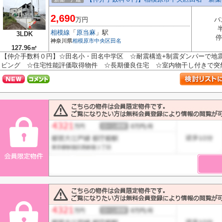
2,690
万円
バ
相模線
「
原当麻
」駅
3LDK
停
神奈川県
相模原市中央区
田名
127.96㎡
【仲介手数料０円】☆田名小・田名中学区 ☆耐震構造+制震ダンパーで地
ビング ☆住宅性能評価取得物件 ☆長期優良住宅 ☆室内物干し付きで突然の