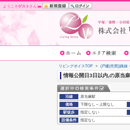
ようこそ
ゲスト
さん
リビングボイスTOP
>
(戸建(売買))路
情報公開日3日以内,の原当
沿線
原当麻駅
価格
下限なし～上限なし
駅徒歩
指定しない
設備条件
指定なし