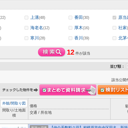
上溝
番田
原当
(22)
(48)
(30)
海老名
厚木
社家
)
(12)
(16)
寒川
香川
北茅
)
(28)
(39)
12
件が該当
並び順：
該当公開
外観
/
間取り図
価格
間取り/土地面
交通 / 所在地
積
【仲介手数料０円】相模原市中央区田名 新築
新築一戸建