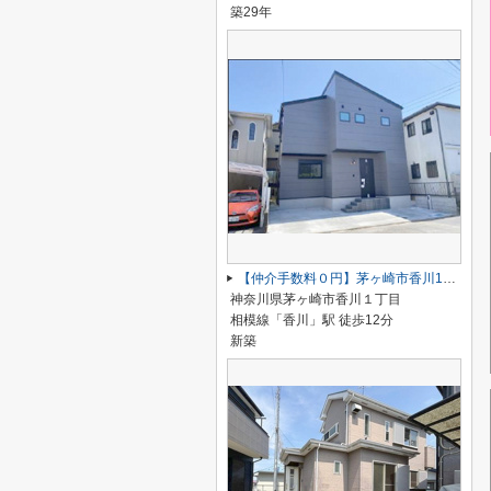
築29年
【仲介手数料０円】茅ヶ崎市香川1丁目 新築一戸建て
神奈川県茅ヶ崎市香川１丁目
相模線「香川」駅 徒歩12分
新築