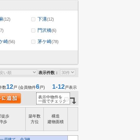
麻
下溝
(12)
(12)
門沢橋
(7)
(6)
ケ崎
茅ケ崎
(56)
(78)
表示件数：
12
6
1-12
件数
戸 (会員物件
戸)
戸表示
表示中物件を
一括でチェック
駅徒歩
築年数
構造
停歩
方位
建物面積
一戸建て 全3棟