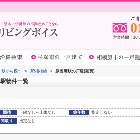
営業時間：10
線・駅から探す
>
JR相模線
>
原当麻駅の戸建(売買)
麻駅物件一覧
面積
下限なし～上限なし
築年数
指定しない
間取り
指定なし