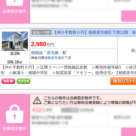
【仲介手数料０円】相模原市南区下溝11期 
新築一戸建
2,980
万円
徒
相模線
「
原当麻
」駅
3LDK
神奈川県
相模原市南区
下溝
106.18㎡
【仲介手数料０円】☆近隣スーパー買物施設多数 ☆断熱性能等級5 ☆経
街 ☆麻溝小・相陽中学区 ☆制震装置『マモリー』使用住宅♪ 【相模原市南区