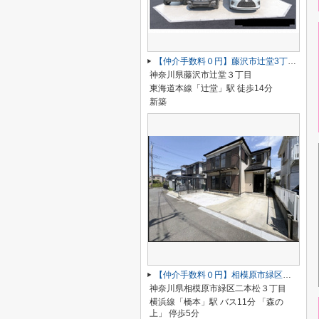
【仲介手数料０円】藤沢市辻堂3丁目1期 新築一戸建て 全1棟
神奈川県藤沢市辻堂３丁目
東海道本線「辻堂」駅 徒歩14分
新築
【仲介手数料０円】相模原市緑区二本松 中古一戸建て
神奈川県相模原市緑区二本松３丁目
横浜線「橋本」駅 バス11分 「森の
上」 停歩5分