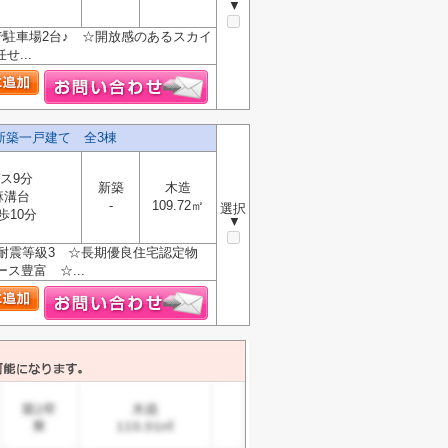
▼
駐車場2台♪ ☆開放感のあるスカイ
...
新築一戸建て 全3棟
ス9分
新築
木造
麻溝台
-
109.72㎡
選択
歩10分
▼
耐震等級3 ☆長期優良住宅認定物
ス豊富 ☆...