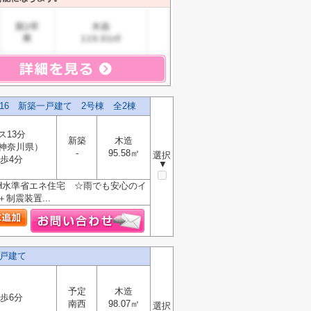
6 新築一戸建て 2号棟 全2棟
ス13分
新築
木造
神奈川県）
-
95.58㎡
選択
歩4分
▼
H水準省エネ住宅 ☆雨でも安心のイ
震装置...
戸建て
予定
木造
歩6分
南西
98.07㎡
選択