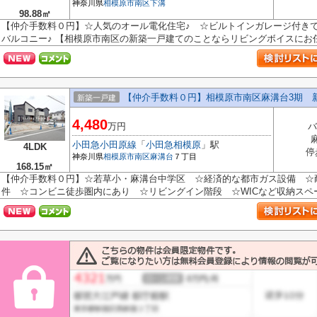
神奈川県
相模原市南区
下溝
98.88㎡
【仲介手数料０円】☆人気のオール電化住宅♪ ☆ビルトインガレージ付きで
バルコニー♪ 【相模原市南区の新築一戸建てのことならリビングボイスにお任せ
【仲介手数料０円】相模原市南区麻溝台3期 
新築一戸建
4,480
万円
バ
小田急小田原線
「
小田急相模原
」駅
4LDK
停
神奈川県
相模原市南区
麻溝台
７丁目
168.15㎡
【仲介手数料０円】☆若草小・麻溝台中学区 ☆経済的な都市ガス設備 ☆
件 ☆コンビニ徒歩圏内にあり ☆リビングイン階段 ☆WICなど収納スペー