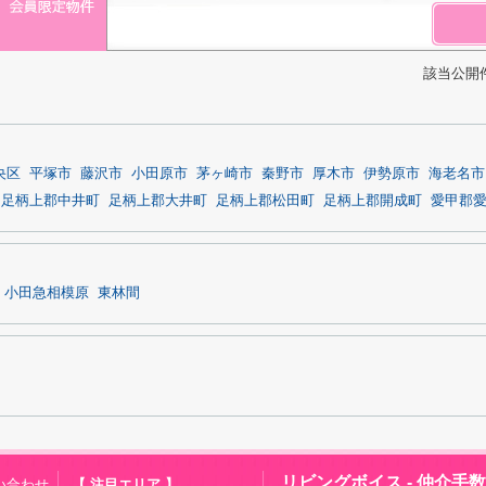
該当公開
央区
平塚市
藤沢市
小田原市
茅ヶ崎市
秦野市
厚木市
伊勢原市
海老名市
足柄上郡中井町
足柄上郡大井町
足柄上郡松田町
足柄上郡開成町
愛甲郡
小田急相模原
東林間
リビングボイス - 仲介手
い合わせ
【 注目エリア 】