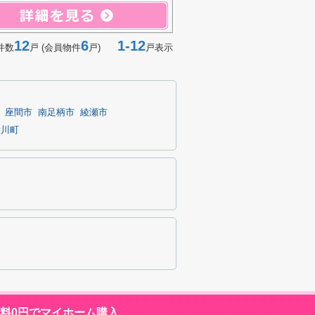
12
6
1-12
件数
戸 (会員物件
戸)
戸表示
座間市
南足柄市
綾瀬市
愛川町
数料0円でマイホーム購入