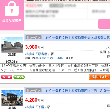
【仲介手数料０円】相模原市中央区田名塩田第1
新築一戸建
3,980
万円
バ
塩田（
相模線
「
原当麻
」駅
3LDK
停
神奈川県
相模原市中央区
田名塩田
３丁目
203.52㎡
【仲介手数料０円】☆夢の丘小・田名中学区 ☆駐車場並列3台可能 ☆ZE
ンナーバルコニー ☆全居室収納完備 ☆スーパー近く利便性良好 ☆耐震＋制
【仲介手数料０円】相模原市南区下溝 新築一
新築一戸建
4,280
万円
徒
相模線
「
下溝
」駅
3LDK