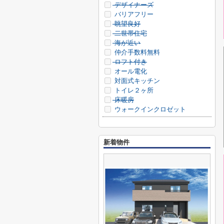
デザイナーズ
バリアフリー
眺望良好
二世帯住宅
海が近い
仲介手数料無料
ロフト付き
オール電化
対面式キッチン
トイレ２ヶ所
床暖房
ウォークインクロゼット
新着物件