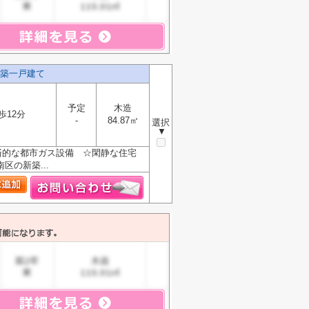
新築一戸建て
予定
木造
歩12分
-
84.87㎡
選択
▼
済的な都市ガス設備 ☆閑静な住宅
の新築...