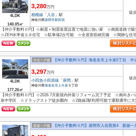
3,280
万円
徒歩
相模線
「
入谷
」駅
4LDK
神奈川県
座間市
新田宿
140.05㎡
【仲介手数料０円】☆耐震＋制震装置設置で地震に強い家 ☆南面道路で
☆ZEH水準省エネ住宅 ☆駐車場2台可能 ☆全居室収納完備 ☆閑静な住宅街♪
【仲介手数料０円】海老名市上今泉5丁目 中
中古一戸建
3,297
万円
徒歩
小田急小田原線
「
座間
」駅
4LDK
神奈川県
海老名市
上今泉
５丁目
177.26㎡
【仲介手数料０円】☆2026.7月新規内外装リフォーム完了予定 ☆南向き
泉中学区 ☆ドラッグストア徒歩圏内 ☆2路線2駅利用可能で通勤通学に大変便
【仲介手数料０円】座間市入谷西第4 新築一
新築一戸建