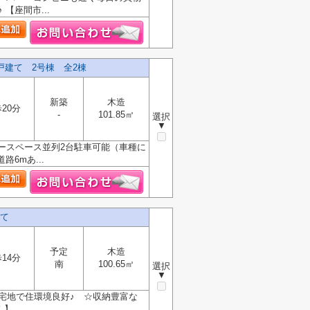
【座間市...
戸建て 2号棟 全2棟
新築
木造
20分
-
101.85㎡
選択
▼
ースペース並列2台駐車可能（車種に
6mあ...
て
予定
木造
14分
南
100.65㎡
選択
▼
宅地で住環境良好♪ ☆収納豊富な
！】