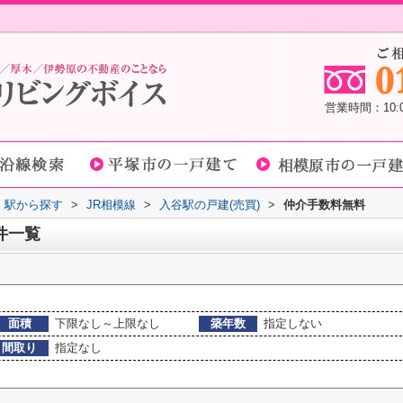
営業時間：10
線・駅から探す
>
JR相模線
>
入谷駅の戸建(売買)
>
仲介手数料無料
件一覧
面積
下限なし～上限なし
築年数
指定しない
間取り
指定なし