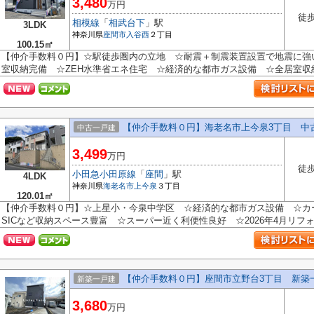
3,480
万円
徒歩
相模線
「
相武台下
」駅
3LDK
神奈川県
座間市
入谷西
２丁目
100.15㎡
【仲介手数料０円】☆駅徒歩圏内の立地 ☆耐震＋制震装置設置で地震に強
室収納完備 ☆ZEH水準省エネ住宅 ☆経済的な都市ガス設備 ☆全居室収納完
【仲介手数料０円】海老名市上今泉3丁目 中
中古一戸建
3,499
万円
徒歩
小田急小田原線
「
座間
」駅
4LDK
神奈川県
海老名市
上今泉
３丁目
120.01㎡
【仲介手数料０円】☆上星小・今泉中学区 ☆経済的な都市ガス設備 ☆カー
SICなど収納スペース豊富 ☆スーパー近く利便性良好 ☆2026年4月リフォーム
【仲介手数料０円】座間市立野台3丁目 新築
新築一戸建
3,680
万円