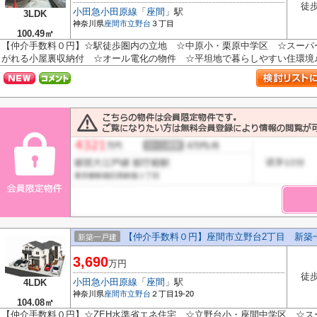
徒歩
小田急小田原線
「
座間
」駅
3LDK
神奈川県
座間市
立野台
３丁目
100.49㎡
【仲介手数料０円】☆駅徒歩圏内の立地 ☆中原小・栗原中学区 ☆スーパ
がれる小屋裏収納付 ☆オール電化の物件 ☆平坦地で暮らしやすい住環境♪ 【
【仲介手数料０円】座間市立野台2丁目 新築
新築一戸建
3,690
万円
徒歩
小田急小田原線
「
座間
」駅
4LDK
神奈川県
座間市
立野台
２丁目19-20
104.08㎡
【仲介手数料０円】☆ZEH水準省エネ住宅 ☆立野台小・座間中学区 ☆