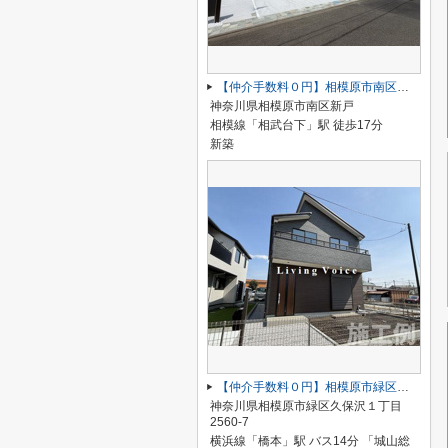
【仲介手数料０円】相模原市南区新戸 新築一戸建て 全3棟
神奈川県相模原市南区新戸
相模線「相武台下」駅 徒歩17分
新築
【仲介手数料０円】相模原市緑区久保沢1丁目 新築一戸建て 4号棟
神奈川県相模原市緑区久保沢１丁目
2560-7
横浜線「橋本」駅 バス14分 「城山総