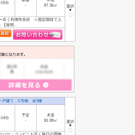
15分
-
87.36㎡
選択
▼
ー近く利便性良好 ☆固定階段で上
座間...
一戸建て C号棟 全3棟
予定
木造
14分
-
91.08㎡
選択
▼
スーパー・コンビニも近く毎日の買物