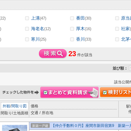
上溝
番田
原当
(22)
(47)
(30)
海老名
厚木
社家
)
(12)
(16)
寒川
香川
北茅
)
(25)
(33)
23
件が該当
並び順：
該当公開
外観
/
間取り図
価格
駅
交通 / 所在地
間取り/土地面積
【仲介手数料０円】座間市新田宿第9 新築一
新築一戸建