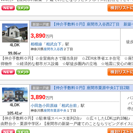
【仲介手数料０円】座間市入谷西2丁目 新築
新築一戸建
3,890
万円
徒歩
相模線
「
相武台下
」駅
4LDK
神奈川県
座間市
入谷西
２丁目
99.86㎡
【仲介手数料０円】☆全室南向きで陽当良好 ☆ZEH水準省エネ住宅 ☆
得物件 ☆経済的な都市ガス設備 ☆駅徒歩圏内の立地 ☆地震に安心の耐震等級
【仲介手数料０円】座間市栗原中央1丁目2期
新築一戸建
3,890
万円
バ
バ
4LDK
小田急小田原線
「
相武台前
」駅
停
神奈川県
座間市
栗原中央
１丁目
105.41㎡
【仲介手数料０円】☆駐車場スペース並列2台♪ ☆広々したLDKは約18帖
由野台小・栗原中学区♪ 【座間市の新築一戸建てのことならリビングボイスにお