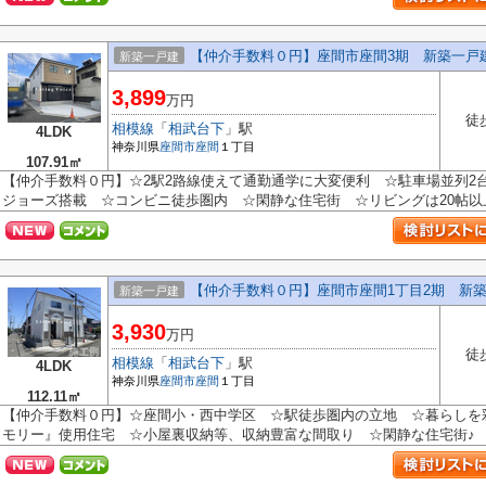
【仲介手数料０円】座間市座間3期 新築一戸
新築一戸建
3,899
万円
徒
相模線
「
相武台下
」駅
4LDK
神奈川県
座間市
座間
１丁目
107.91㎡
【仲介手数料０円】☆2駅2路線使えて通勤通学に大変便利 ☆駐車場並列2
ジョーズ搭載 ☆コンビニ徒歩圏内 ☆閑静な住宅街 ☆リビングは20帖以上♪
【仲介手数料０円】座間市座間1丁目2期 新築
新築一戸建
3,930
万円
徒
相模線
「
相武台下
」駅
4LDK
神奈川県
座間市
座間
１丁目
112.11㎡
【仲介手数料０円】☆座間小・西中学区 ☆駅徒歩圏内の立地 ☆暮らしを
モリー』使用住宅 ☆小屋裏収納等、収納豊富な間取り ☆閑静な住宅街♪ 【座