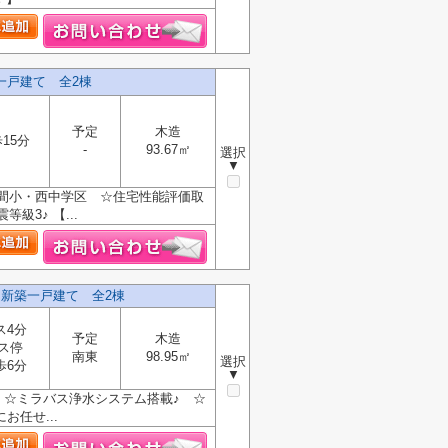
一戸建て 全2棟
予定
木造
15分
-
93.67㎡
選択
▼
座間小・西中学区 ☆住宅性能評価取
3♪ 【...
 新築一戸建て 全2棟
ス4分
予定
木造
ス停
南東
98.95㎡
選択
歩6分
▼
♪ ☆ミラバス浄水システム搭載♪ ☆
任せ...