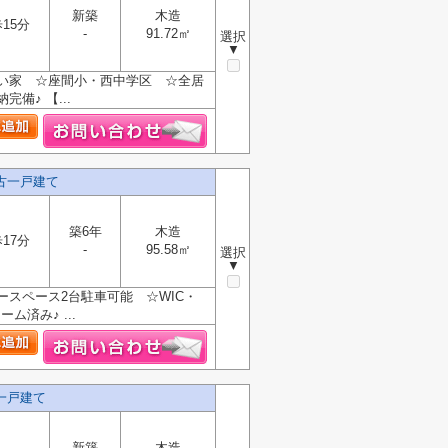
新築
木造
15分
-
91.72㎡
選択
▼
い家 ☆座間小・西中学区 ☆全居
備♪ 【...
古一戸建て
築6年
木造
17分
-
95.58㎡
選択
▼
スペース2台駐車可能 ☆WIC・
済み♪ ...
一戸建て
新築
木造