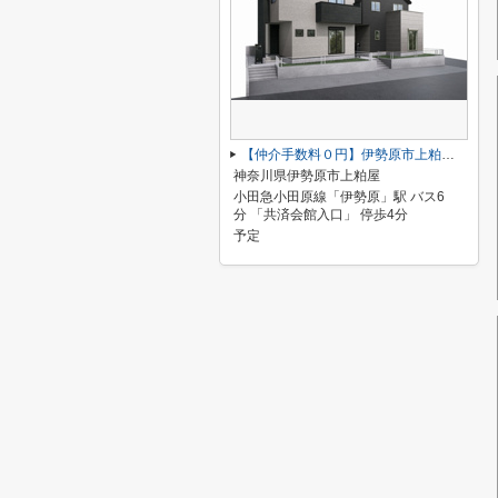
【仲介手数料０円】伊勢原市上粕屋第2期 新築一戸建て 1号棟 全2棟
神奈川県伊勢原市上粕屋
小田急小田原線「伊勢原」駅 バス6
分 「共済会館入口」 停歩4分
予定