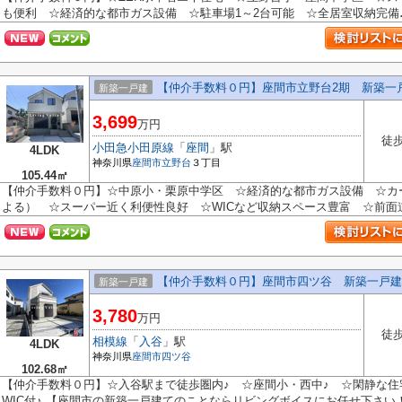
も便利 ☆経済的な都市ガス設備 ☆駐車場1～2台可能 ☆全居室収納完備♪ 
【仲介手数料０円】座間市立野台2期 新築一
新築一戸建
3,699
万円
徒歩
小田急小田原線
「
座間
」駅
4LDK
神奈川県
座間市
立野台
３丁目
105.44㎡
【仲介手数料０円】☆中原小・栗原中学区 ☆経済的な都市ガス設備 ☆カ
よる） ☆スーパー近く利便性良好 ☆WICなど収納スペース豊富 ☆前面道路
【仲介手数料０円】座間市四ツ谷 新築一戸建
新築一戸建
3,780
万円
徒歩
相模線
「
入谷
」駅
4LDK
神奈川県
座間市
四ツ谷
102.68㎡
【仲介手数料０円】☆入谷駅まで徒歩圏内♪ ☆座間小・西中♪ ☆閑静な住
WIC付♪ 【座間市の新築一戸建てのことならリビングボイスにお任せ下さい