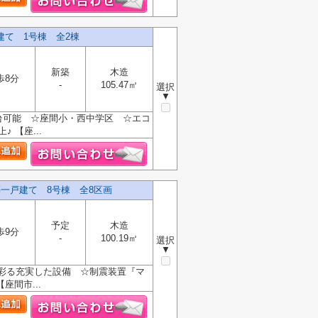
建て 1号棟 全2棟
新築
木造
歩8分
-
105.47㎡
選択
▼
台可能 ☆座間小・西中学区 ☆エコ
 【座...
一戸建て 8号棟 全8区画
予定
木造
歩9分
-
100.19㎡
選択
▼
彩る充実した設備 ☆制震装置『マ
間市...