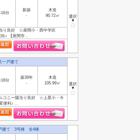
新築
木造
16分
-
90.72㎡
選択
▼
陽当り良好 ☆座間小・西中学区
 【座間市...
古一戸建て
築39年
木造
18分
-
105.99㎡
選択
▼
バルコニー陽当り良好 ☆上星小・今
利♪ ...
戸建て 3号棟 全4棟