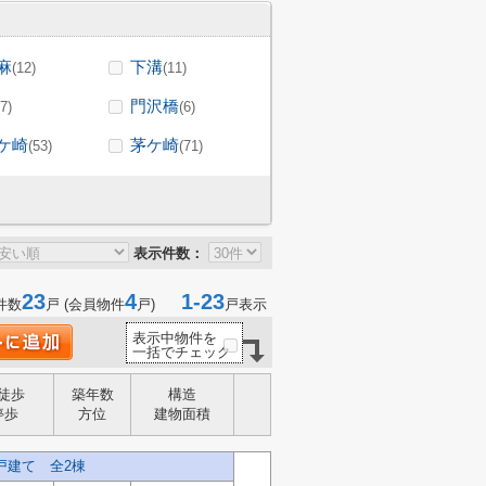
麻
下溝
(12)
(11)
門沢橋
(7)
(6)
ケ崎
茅ケ崎
(53)
(71)
表示件数：
23
4
1-23
件数
戸 (会員物件
戸)
戸表示
表示中物件を
一括でチェック
徒歩
築年数
構造
停歩
方位
建物面積
戸建て 全2棟