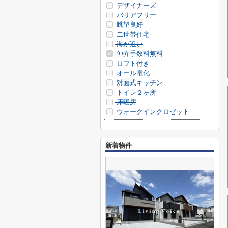
デザイナーズ
バリアフリー
眺望良好
二世帯住宅
海が近い
仲介手数料無料
ロフト付き
オール電化
対面式キッチン
トイレ２ヶ所
床暖房
ウォークインクロゼット
新着物件