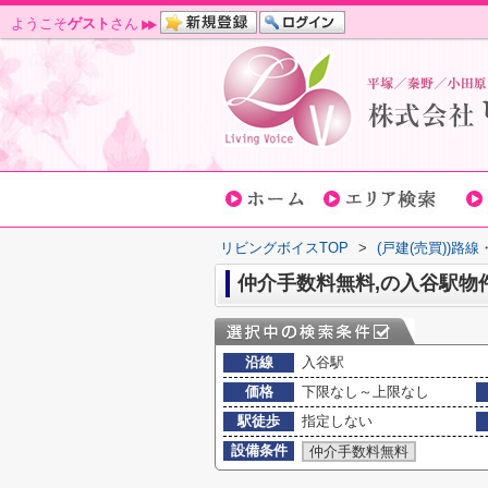
ようこそ
ゲスト
さん
リビングボイスTOP
>
(戸建(売買))路
仲介手数料無料,の入谷駅物
沿線
入谷駅
価格
下限なし～上限なし
駅徒歩
指定しない
設備条件
仲介手数料無料