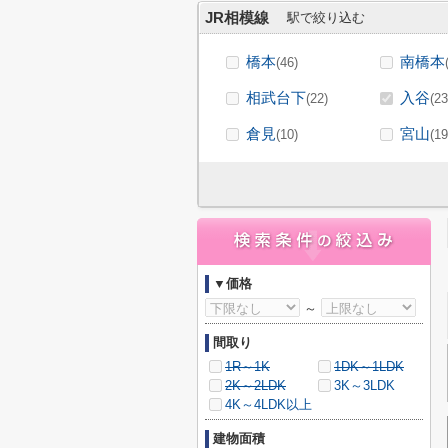
JR相模線
駅で絞り込む
橋本
南橋本
(46)
相武台下
入谷
(22)
(23
倉見
宮山
(10)
(19
▼価格
～
間取り
1R～1K
1DK～1LDK
2K～2LDK
3K～3LDK
4K～4LDK以上
建物面積