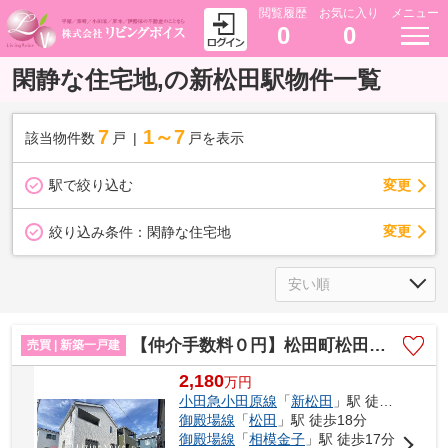
閲覧履歴
お気に入り
メニュー
0
0
閑静な住宅地,の新松田駅物件一覧
7
1～7
該当物件数
戸
戸を表示
駅で絞り込む
変更
変更
絞り込み条件：
閑静な住宅地
【仲介手数料０円】松田町松田惣領第26 新築一戸建て 全２棟
売買 | 新築一戸建
2,180
万
円
小田急小田原線
「
新松田
」駅 徒歩11分
御殿場線
「
松田
」駅 徒歩18分
御殿場線
「
相模金子
」駅 徒歩17分