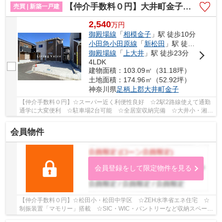
【仲介手数料０円】大井町金子 新築一戸建て 全8棟
売買 | 新築一戸建
2,540
万
円
御殿場線
「
相模金子
」駅 徒歩10分
小田急小田原線
「
新松田
」駅 徒歩24分
御殿場線
「
上大井
」駅 徒歩23分
4LDK
建物面積：103.09㎡（31.18坪）
土地面積：174.96㎡（52.92坪）
神奈川県
足柄上郡大井町
金子
【仲介手数料０円】☆スーパー近く利便性良好 ☆2駅2路線使えて通勤
通学に大変便利 ☆駐車場2台可能 ☆全居室収納完備 ☆大井小・湘光
中学区 ☆閑静な住宅街 ☆キッチン横便利なパント...
会員物件
会員登録をして限定物件を見る
【仲介手数料０円】☆松田小・松田中学区 ☆ZEH水準省エネ住宅 ☆
制振装置「マモリー」搭載 ☆SIC・WIC・パントリーなど収納スペース
豊富 ☆18.9帖の広々としたLDK ☆眺望良好♪ 【松田...