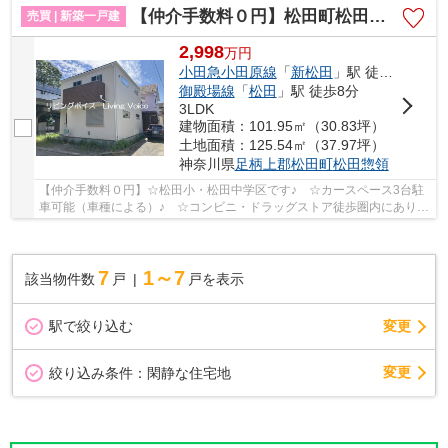
【仲介手数料０円】松田町松田惣領 新築一戸建て
売買 | 新築一戸建
2,998
万
円
小田急小田原線
「
新松田
」駅 徒歩9分
御殿場線
「
松田
」駅 徒歩8分
3LDK
建物面積：101.95㎡（30.83坪）
土地面積：125.54㎡（37.97坪）
神奈川県
足柄上郡松田町
松田惣領
【仲介手数料０円】☆松田小・松田中学区です♪ ☆カースペース3台駐
車可能（車種による）♪ ☆コンビニ・ドラッグストア徒歩圏内にあり生
活便利♪ ☆20帖超えの広々としたLDK♪ ☆小田急線...
7
1～7
該当物件数
戸
戸を表示
駅で絞り込む
変更
変更
絞り込み条件：
閑静な住宅地