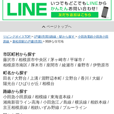
ページトップへ
リビングボイスTOP
>
(戸建(売買))路線・駅から探す
>
小田急電鉄小田急小田
原線
>
新松田駅の戸建(売買)
>
閑静な住宅地
市区町村から探す
藤沢市
/
相模原市中央区
/
茅ヶ崎市
/
平塚市
/
相模原市南区
/
厚木市
/
座間市
/
綾瀬市
/
秦野市
/
伊勢原市
町名から探す
田名
/
大野台
/
上溝
/
淵野辺本町
/
立野台
/
香川
/
大鋸
/
陽光台
/
ひばりが丘
/
相模台
路線から探す
小田急小田原線
/
相模線
/
東海道本線
/
湘南新宿ライン高海
/
小田急江ノ島線
/
横浜線
/
相鉄本線
/
京王相模原線
/
相鉄いずみ野線
/
ブルーライン