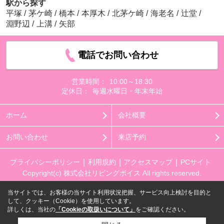
駅から探す
平塚
/
茅ケ崎
/
橋本
/
本厚木
/
北茅ケ崎
/
海老名
/
辻堂
/
淵野辺
/
上溝
/
矢部
電話でお問い合わせ
営業時間：
10:00～18:30
定休日：
毎週水曜日・年末年始
ホーム
会社概要
お問い合わせ
来店予約
プライバシーポリシー
利用規約
アクセスマップ
PCサイト
Copyright(c) 株式会社リビングボイス All rights reserved.
当サイトでは、お客様の当サイト利用状況把握、サービス向上検討を目的と
して、クッキー（Cookie）を使用しています。
詳しくは、当社の
「Cookieの取扱いについて」
をご確認ください。