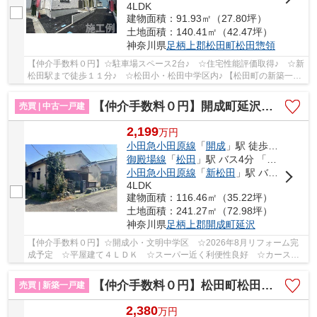
4LDK
建物面積：91.93㎡（27.80坪）
土地面積：140.41㎡（42.47坪）
神奈川県
足柄上郡松田町
松田惣領
【仲介手数料０円】☆駐車場スペース2台♪ ☆住宅性能評価取得♪ ☆新
松田駅まで徒歩１１分♪ ☆松田小・松田中学区内♪ 【松田町の新築一戸
建てのことならリビングボイスにお任せ下さい！】
【仲介手数料０円】開成町延沢 中古一戸建て
売買 | 中古一戸建
2,199
万
円
小田急小田原線
「
開成
」駅 徒歩30分
御殿場線
「
松田
」駅 バス4分 「四ツ角（開成町）」 停歩9分
小田急小田原線
「
新松田
」駅 バス9分 「四ツ角（開成町）」 停歩9分
4LDK
建物面積：116.46㎡（35.22坪）
土地面積：241.27㎡（72.98坪）
神奈川県
足柄上郡開成町
延沢
【仲介手数料０円】☆開成小・文明中学区 ☆2026年8月リフォーム完
成予定 ☆平屋建て４ＬＤＫ ☆スーパー近く利便性良好 ☆カースペ
ース2台駐車可能 ☆収納豊富♪ 【開成町の中古戸建の...
【仲介手数料０円】松田町松田惣領第1期 新築一戸建て 全3棟
売買 | 新築一戸建
2,380
万
円