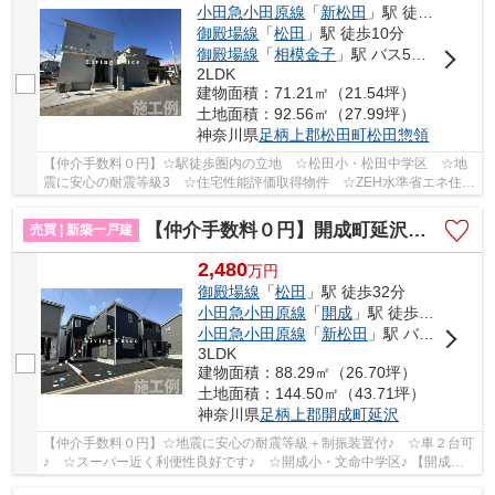
小田急小田原線
「
新松田
」駅 徒歩4分
御殿場線
「
松田
」駅 徒歩10分
御殿場線
「
相模金子
」駅 バス5分 「新松田駅」 停歩7分
2LDK
建物面積：71.21㎡（21.54坪）
土地面積：92.56㎡（27.99坪）
神奈川県
足柄上郡松田町
松田惣領
【仲介手数料０円】☆駅徒歩圏内の立地 ☆松田小・松田中学区 ☆地
震に安心の耐震等級3 ☆住宅性能評価取得物件 ☆ZEH水準省エネ住
宅 ☆全居室収納完備 ☆コンビニ徒歩圏内♪ 【松田町の...
【仲介手数料０円】開成町延沢第18 新築一戸建て 全3棟
売買 | 新築一戸建
2,480
万
円
御殿場線
「
松田
」駅 徒歩32分
小田急小田原線
「
開成
」駅 徒歩33分
小田急小田原線
「
新松田
」駅 バス10分 「開成小学校（神奈川県）」 停歩7分
3LDK
建物面積：88.29㎡（26.70坪）
土地面積：144.50㎡（43.71坪）
神奈川県
足柄上郡開成町
延沢
【仲介手数料０円】☆地震に安心の耐震等級＋制振装置付♪ ☆車２台可
♪ ☆スーパー近く利便性良好です♪ ☆開成小・文命中学区♪ 【開成町
の新築一戸建ての事ならリビングボイスにお任せ下...