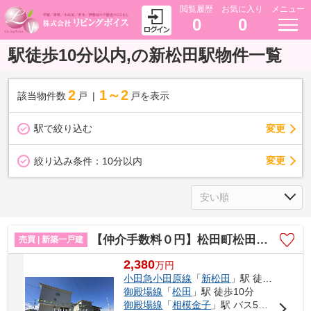
閲覧履歴
お気に入り
メニュー
0
0
駅徒歩10分以内,の新松田駅物件一覧
2
1～2
該当物件数
戸
戸を表示
駅で絞り込む
変更
変更
絞り込み条件：
10分以内
【仲介手数料０円】松田町松田惣領第1期 新築一戸建て 全3棟
売買 | 新築一戸建
2,380
万
円
小田急小田原線
「
新松田
」駅 徒歩4分
御殿場線
「
松田
」駅 徒歩10分
御殿場線
「
相模金子
」駅 バス5分 「新松田駅」 停歩7分