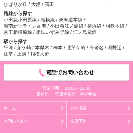
ひばりが丘
/
大鋸
/
高田
路線から探す
小田急小田原線
/
相模線
/
東海道本線
/
湘南新宿ライン高海
/
小田急江ノ島線
/
横浜線
/
相鉄本線
/
京王相模原線
/
相鉄いずみ野線
/
江ノ島電鉄
駅から探す
平塚
/
茅ケ崎
/
本厚木
/
橋本
/
北茅ケ崎
/
海老名
/
淵野辺
/
辻堂
/
上溝
/
相模大野
電話でお問い合わせ
営業時間：
10:00～18:30
定休日：
毎週水曜日・年末年始
ホーム
会社概要
お問い合わせ
来店予約