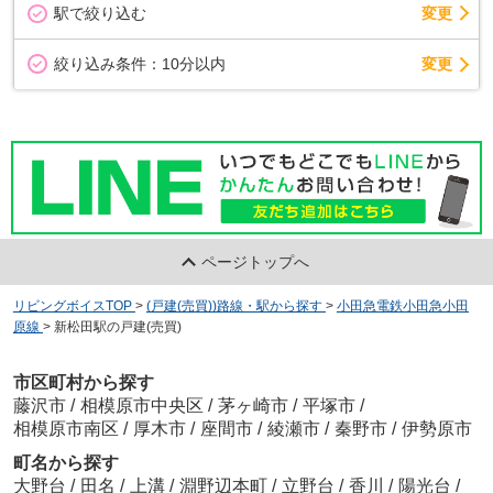
駅で絞り込む
変更
変更
絞り込み条件：
10分以内
ページトップへ
リビングボイスTOP
>
(戸建(売買))路線・駅から探す
>
小田急電鉄小田急小田
原線
>
新松田駅の戸建(売買)
市区町村から探す
藤沢市
/
相模原市中央区
/
茅ヶ崎市
/
平塚市
/
相模原市南区
/
厚木市
/
座間市
/
綾瀬市
/
秦野市
/
伊勢原市
町名から探す
大野台
/
田名
/
上溝
/
淵野辺本町
/
立野台
/
香川
/
陽光台
/