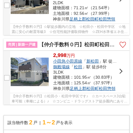
2LDK
建物面積：71.21㎡（21.54坪）
土地面積：92.56㎡（27.99坪）
神奈川県
足柄上郡松田町
松田惣領
【仲介手数料０円】☆駅徒歩圏内の立地 ☆松田小・松田中学区 ☆地
震に安心の耐震等級3 ☆住宅性能評価取得物件 ☆ZEH水準省エネ住
宅 ☆全居室収納完備 ☆コンビニ徒歩圏内♪ 【松田町の...
【仲介手数料０円】松田町松田惣領 新築一戸建て
売買 | 新築一戸建
2,998
万
円
小田急小田原線
「
新松田
」駅 徒歩9分
御殿場線
「
松田
」駅 徒歩8分
3LDK
建物面積：101.95㎡（30.83坪）
土地面積：125.54㎡（37.97坪）
神奈川県
足柄上郡松田町
松田惣領
【仲介手数料０円】☆松田小・松田中学区です♪ ☆カースペース3台駐
車可能（車種による）♪ ☆コンビニ・ドラッグストア徒歩圏内にあり生
活便利♪ ☆20帖超えの広々としたLDK♪ ☆小田急線...
2
1～2
該当物件数
戸
戸を表示