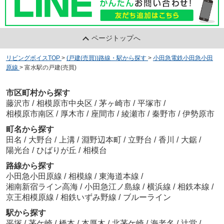
ページトップへ
リビングボイスTOP
>
(戸建(売買))路線・駅から探す
>
小田急電鉄小田急小田
原線
>
富水駅の戸建(売買)
市区町村から探す
藤沢市
/
相模原市中央区
/
茅ヶ崎市
/
平塚市
/
相模原市南区
/
厚木市
/
座間市
/
綾瀬市
/
秦野市
/
伊勢原市
町名から探す
田名
/
大野台
/
上溝
/
淵野辺本町
/
立野台
/
香川
/
大鋸
/
陽光台
/
ひばりが丘
/
相模台
路線から探す
小田急小田原線
/
相模線
/
東海道本線
/
湘南新宿ライン高海
/
小田急江ノ島線
/
横浜線
/
相鉄本線
/
京王相模原線
/
相鉄いずみ野線
/
ブルーライン
駅から探す
平塚
/
茅ケ崎
/
橋本
/
本厚木
/
北茅ケ崎
/
海老名
/
辻堂
/