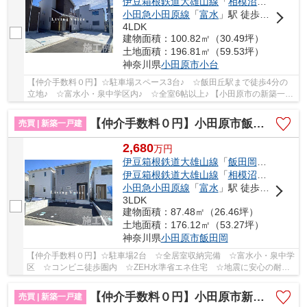
伊豆箱根鉄道大雄山線
「
相模沼田
」駅 徒歩
小田急小田原線
「
富水
」駅 徒歩17分
4LDK
建物面積：100.82㎡（30.49坪）
土地面積：196.81㎡（59.53坪）
神奈川県
小田原市
小台
【仲介手数料０円】☆駐車場スペース3台♪ ☆飯田丘駅まで徒歩4分の
立地♪ ☆富水小・泉中学区内♪ ☆全室6帖以上♪ 【小田原市の新築一戸
建てのことならリビングボイスにお任せ下さい！】
【仲介手数料０円】小田原市飯田岡第20 新築一戸建て 全3区画
売買 | 新築一戸建
2,680
万
円
伊豆箱根鉄道大雄山線
「
飯田岡
」駅 徒歩6
伊豆箱根鉄道大雄山線
「
相模沼田
」駅 徒歩
小田急小田原線
「
富水
」駅 徒歩21分
3LDK
建物面積：87.48㎡（26.46坪）
土地面積：176.12㎡（53.27坪）
神奈川県
小田原市
飯田岡
【仲介手数料０円】☆駐車場2台 ☆全居室収納完備 ☆富水小・泉中学
区 ☆コンビニ徒歩圏内 ☆ZEH水準省エネ住宅 ☆地震に安心の耐震
等級3 ☆駅徒歩圏内♪ 【小田原市の新築一戸建てのこ...
【仲介手数料０円】小田原市新屋第4 新築一戸建て 全2棟
売買 | 新築一戸建