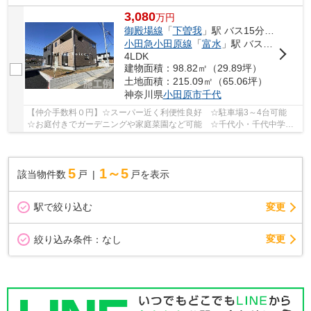
3,080
万
円
御殿場線
「
下曽我
」駅 バス15分 「下河原上」 停歩2分
小田急小田原線
「
富水
」駅 バス5分 「下河原上」 停歩2分
4LDK
建物面積：98.82㎡（29.89坪）
土地面積：215.09㎡（65.06坪）
神奈川県
小田原市
千代
【仲介手数料０円】☆スーパー近く利便性良好 ☆駐車場3～4台可能
☆お庭付きでガーデニングや家庭菜園など可能 ☆千代小・千代中学
区 ☆ZEH水準省エネ住宅 ☆耐震＋制震装置設置で地震...
5
1～5
該当物件数
戸
戸を表示
駅で絞り込む
変更
変更
絞り込み条件：
なし