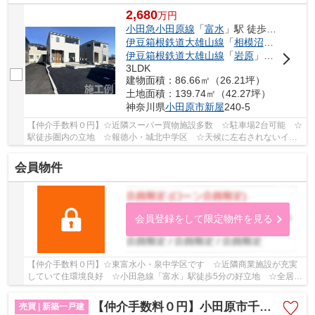
2,680
万
円
小田急小田原線
「
富水
」駅 徒歩15分
伊豆箱根鉄道大雄山線
「
相模沼田
」駅 徒歩
伊豆箱根鉄道大雄山線
「
岩原
」駅 徒歩13分
3LDK
建物面積：86.66㎡（26.21坪）
土地面積：139.74㎡（42.27坪）
神奈川県
小田原市
新屋
240-5
【仲介手数料０円】☆近隣スーパー買物施設多数 ☆駐車場2台可能 ☆
駅徒歩圏内の立地 ☆報徳小・城北中学区 ☆天候に左右されないイン
ナーバルコニー完備 ☆耐震等級3+制震装置で地震に...
会員物件
会員登録をして限定物件を見る
【仲介手数料０円】☆東富水小・泉中学区です ☆近隣商業施設が充実
していて住環境良好 ☆小田急線「富水」駅徒歩5分の好立地 ☆全居室
南向き ☆陽当り・通風良好♪ 【小田原市の新築一...
【仲介手数料０円】小田原市千代第12 新築一戸建て
売買 | 新築一戸建