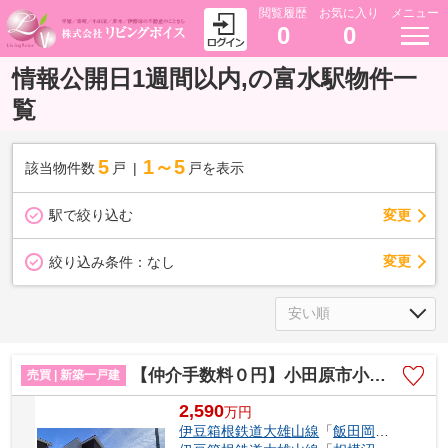
閲覧履歴
お気に入り
メニュー
0
0
情報公開日1週間以内,の富水駅物件一
覧
5
1～5
該当物件数
戸
戸を表示
駅で絞り込む
変更
変更
絞り込み条件：
なし
【仲介手数料０円】小田原市小台 新築一戸建て 1号棟 全2棟
売買 | 新築一戸建
2,590
万
円
伊豆箱根鉄道大雄山線
「
飯田岡
」駅 徒歩4