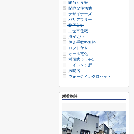
陽当り良好
閑静な住宅地
デザイナーズ
バリアフリー
眺望良好
二世帯住宅
海が近い
仲介手数料無料
ロフト付き
オール電化
対面式キッチン
トイレ２ヶ所
床暖房
ウォークインクロゼット
新着物件