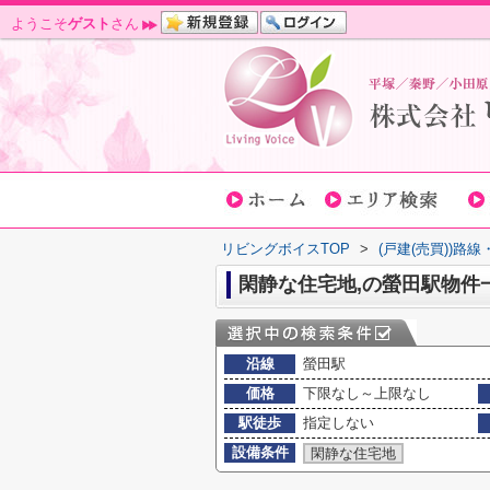
ようこそ
ゲスト
さん
リビングボイスTOP
>
(戸建(売買))路
閑静な住宅地,の螢田駅物件
沿線
螢田駅
価格
下限なし～上限なし
駅徒歩
指定しない
設備条件
閑静な住宅地