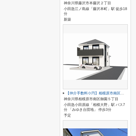
神奈川県藤沢市本藤沢２丁目
小田急江ノ島線「藤沢本町」駅 徒歩18
分
新築
【仲介手数料０円】相模原市南区御園5丁目第2期 新築一戸建て
神奈川県相模原市南区御園５丁目
小田急小田原線「相模大野」駅 バス7
分 「みゆき台団地」 停歩3分
予定