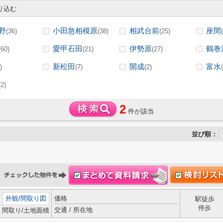
り込む
野
小田急相模原
相武台前
座間
(36)
(38)
(25)
愛甲石田
伊勢原
鶴巻
(60)
(21)
(27)
新松田
開成
富水
)
(7)
(2)
(2)
2
件が該当
並び順：
外観
/
間取り図
価格
駅徒歩
停歩
交通 / 所在地
間取り/土地面積