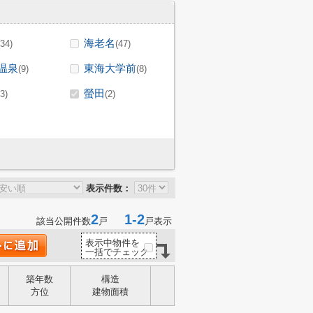
海老名
(34)
(47)
温泉
東海大学前
(9)
(8)
螢田
(3)
(2)
表示件数：
2
1-2
該当公開件数
戸
戸表示
表示中物件を
一括でチェック
築年数
構造
方位
建物面積