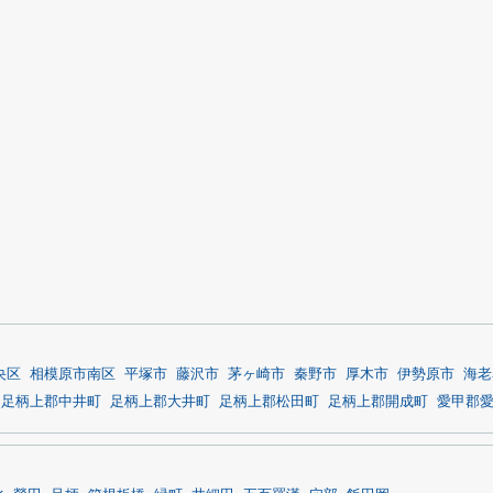
央区
相模原市南区
平塚市
藤沢市
茅ヶ崎市
秦野市
厚木市
伊勢原市
海老
足柄上郡中井町
足柄上郡大井町
足柄上郡松田町
足柄上郡開成町
愛甲郡