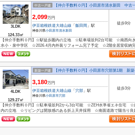
【仲介手数料０円】小田原市清水新田 中古
中古一戸建
2,099
万円
徒歩9分
伊豆箱根鉄道大雄山線
「
飯田岡
」駅
3LDK
神奈川県
小田原市
清水新田
124.33㎡
【仲介手数料０円】☆駅徒歩圏内の立地 ☆駐車場並列2台可能 ☆南西向き
水小・泉中学区 ☆2026.4月内外装リフォーム完了予定 ☆2階全居室収納完備♪
【仲介手数料０円】小田原市穴部第1期 新築
新築一戸建
3,180
万円
徒歩3分
伊豆箱根鉄道大雄山線
「
穴部
」駅
4LDK
神奈川県
小田原市
穴部
129.27㎡
【仲介手数料０円】☆駐車場並列2から3台可能 ☆ZEH水準省エネ住宅 
内の立地 ☆リビングは開放感のある折上天井採用 ☆南面道路で陽当り良好♪ 