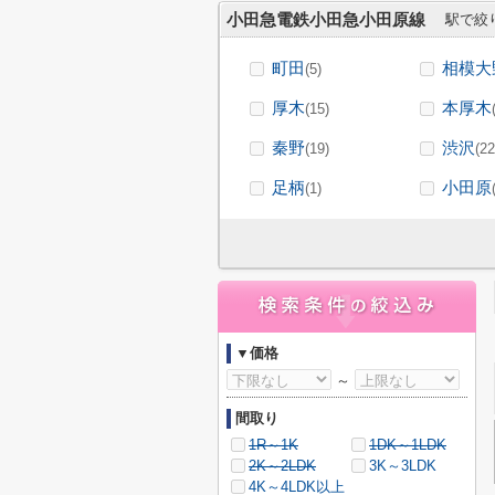
小田急電鉄小田急小田原線
駅で絞
町田
相模大
(5)
厚木
本厚木
(15)
秦野
渋沢
(19)
(22
足柄
小田原
(1)
▼価格
～
間取り
1R～1K
1DK～1LDK
2K～2LDK
3K～3LDK
4K～4LDK以上