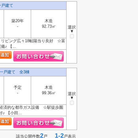
一戸建て
築20年
木造
-
92.73㎡
選択
▼
リビング広々18帖陽当り良好 ☆富
 【...
一戸建て 全3棟
予定
木造
-
99.36㎡
選択
▼
☆経済的な都市ガス設備 ☆駅徒歩圏
【小田...
2
1-2
該当公開件数
戸
戸表示