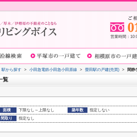
営業時間：10
線・駅から探す
>
小田急電鉄小田急小田原線
>
螢田駅の戸建(売買)
>
閑静
一覧
面積
下限なし～上限なし
築年数
指定しない
間取り
指定なし