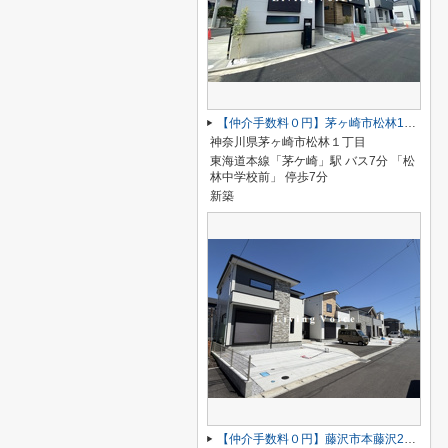
【仲介手数料０円】茅ヶ崎市松林1丁目 新築一戸建て 全31棟
神奈川県茅ヶ崎市松林１丁目
東海道本線「茅ケ崎」駅 バス7分 「松
林中学校前」 停歩7分
新築
【仲介手数料０円】藤沢市本藤沢2期 新築一戸建て 全6棟