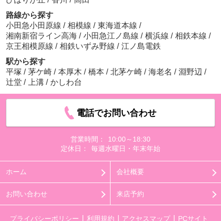
路線から探す
小田急小田原線
/
相模線
/
東海道本線
/
湘南新宿ライン高海
/
小田急江ノ島線
/
横浜線
/
相鉄本線
/
京王相模原線
/
相鉄いずみ野線
/
江ノ島電鉄
駅から探す
平塚
/
茅ケ崎
/
本厚木
/
橋本
/
北茅ケ崎
/
海老名
/
淵野辺
/
辻堂
/
上溝
/
かしわ台
電話でお問い合わせ
営業時間：
10:00～18:30
定休日：
毎週水曜日・年末年始
ホーム
会社概要
お問い合わせ
来店予約
プライバシーポリシー
利用規約
アクセスマップ
PCサイト