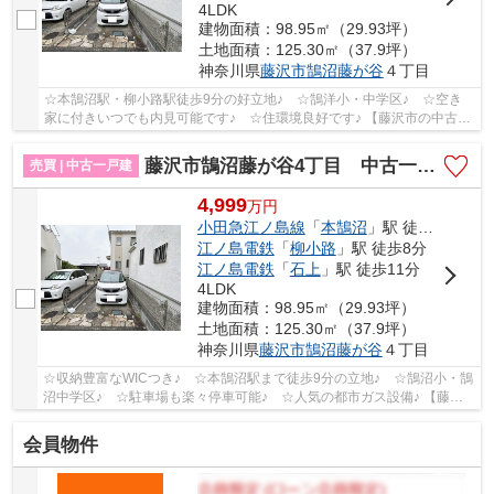
4LDK
建物面積：98.95㎡（29.93坪）
土地面積：125.30㎡（37.9坪）
神奈川県
藤沢市
鵠沼藤が谷
４丁目
☆本鵠沼駅・柳小路駅徒歩9分の好立地♪ ☆鵠洋小・中学区♪ ☆空き
家に付きいつでも内見可能です♪ ☆住環境良好です♪ 【藤沢市の中古戸
建の事ならリビングボイスにお任せ下さい！】
藤沢市鵠沼藤が谷4丁目 中古一戸建て
売買 | 中古一戸建
4,999
万
円
小田急江ノ島線
「
本鵠沼
」駅 徒歩9分
江ノ島電鉄
「
柳小路
」駅 徒歩8分
江ノ島電鉄
「
石上
」駅 徒歩11分
4LDK
建物面積：98.95㎡（29.93坪）
土地面積：125.30㎡（37.9坪）
神奈川県
藤沢市
鵠沼藤が谷
４丁目
☆収納豊富なWICつき♪ ☆本鵠沼駅まで徒歩9分の立地♪ ☆鵠沼小・鵠
沼中学区♪ ☆駐車場も楽々停車可能♪ ☆人気の都市ガス設備♪ 【藤沢
市の中古戸建てのことならリビングボイスにお任せ下...
会員物件