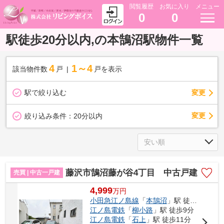
閲覧履歴
お気に入り
メニュー
0
0
駅徒歩20分以内,の本鵠沼駅物件一覧
4
1～4
該当物件数
戸
戸を表示
駅で絞り込む
変更
変更
絞り込み条件：
20分以内
藤沢市鵠沼藤が谷4丁目 中古戸建
売買 | 中古一戸建
4,999
万
円
小田急江ノ島線
「
本鵠沼
」駅 徒歩9分
江ノ島電鉄
「
柳小路
」駅 徒歩9分
江ノ島電鉄
「
石上
」駅 徒歩11分