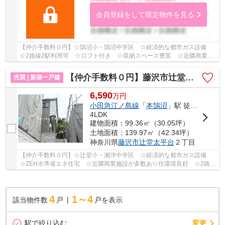
会員登録をして限定物件を見る
【仲介手数料０円】☆鵠沼小・鵠沼中学区 ☆経済的な都市ガス設備
☆2路線2駅利用可 ☆ロフト付き ☆収納スペース豊富 ☆近隣商業施
設が多数あり住環境良好 ☆閑静な住宅街♪ 【藤沢市の...
【仲介手数料０円】藤沢市辻堂太平台2丁目3期 新築一戸建て 全3棟
売買 | 新築一戸建
6,590
万
円
小田急江ノ島線
「
本鵠沼
」駅 徒歩20分
4LDK
建物面積：99.36㎡（30.05坪）
土地面積：139.97㎡（42.34坪）
神奈川県
藤沢市
辻堂太平台
２丁目
【仲介手数料０円】☆辻堂小・湘洋中学区 ☆経済的な都市ガス設備
☆ZEH水準省エネ住宅 ☆近隣商業施設が多数あり住環境良好 ☆2路線
利用可 ☆収納スペース豊富♪ 【藤沢市の新築一戸建...
4
1～4
該当物件数
戸
戸を表示
駅で絞り込む
変更