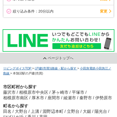
変更
絞り込み条件：
20分以内
ページトップへ
リビングボイスTOP
>
(戸建(売買))路線・駅から探す
>
小田急電鉄小田急江ノ
島線
>
本鵠沼駅の戸建(売買)
市区町村から探す
藤沢市
/
相模原市中央区
/
茅ヶ崎市
/
平塚市
/
相模原市南区
/
厚木市
/
座間市
/
綾瀬市
/
秦野市
/
伊勢原市
町名から探す
田名
/
大野台
/
上溝
/
淵野辺本町
/
立野台
/
大鋸
/
陽光台
/
ひばりが丘
/
香川
/
高田