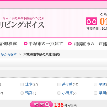
営業時間：10
線・駅から探す
>
JR東海道本線の戸建(売買)
辻堂
茅ケ崎
平塚
)
(27)
(44)
鴨宮
小田原
早川
(2)
(6)
(2)
136
件が該当