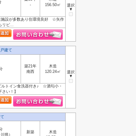
分
-
156.50㎡
選択
▼
業施設が多数あり住環境良好 ☆矢作
ビ...
一戸建て
築21年
木造
分
南西
120.24㎡
選択
▼
ビルトイン食洗器付き♪ ☆酒匂小・
下さい！】
建て
分
新築
木造
奈川県）