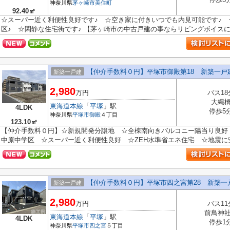
神奈川県
茅ヶ崎市
美住町
92.40㎡
☆スーパー近く利便性良好です♪ ☆空き家に付きいつでも内見可能です♪ 
区♪ ☆閑静な住宅街です♪ 【茅ヶ崎市の中古戸建の事ならリビングボイスにお
【仲介手数料０円】平塚市御殿第18 新築一戸
新築一戸建
2,980
万円
バス18
大縄
東海道本線
「
平塚
」駅
4LDK
停歩5
神奈川県
平塚市
御殿
４丁目
123.10㎡
【仲介手数料０円】☆新規開発分譲地 ☆全棟南向きバルコニー陽当り良好
中原中学区 ☆スーパー近く利便性良好 ☆ZEH水準省エネ住宅 ☆地震に安
【仲介手数料０円】平塚市四之宮第28 新築一
新築一戸建
2,980
万円
バス11
前鳥神
東海道本線
「
平塚
」駅
4LDK
停歩1
神奈川県
平塚市
四之宮
５丁目