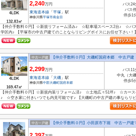
2,240
万円
バス24
バス
東海道本線
「
平塚
」駅
4LDK
停歩1
神奈川県
平塚市
南金目
132.83㎡
【仲介手数料０円】☆新規リフォーム済み♪ ☆駐車場スペース2台♪ ☆バ
学区内♪ 【平塚市の中古戸建てのことならリビングボイスにお任せ下さい
【仲介手数料０円】大磯町国府本郷 中古戸建
中古一戸建
2,299
万円
バス11
中丸（大
東海道本線
「
大磯
」駅
4LDK
停歩5
神奈川県
中郡大磯町
国府本郷
169.47㎡
【仲介手数料０円】☆新規内装リフォーム済♪ ☆土地広々51坪♪ ☆カース
♪ ☆空き家に付きいつでも内見可能です♪ 【大磯町の中古戸建の事ならリビン
【仲介手数料０円】小田原市下堀 中古一戸建
中古一戸建
2,397
万円