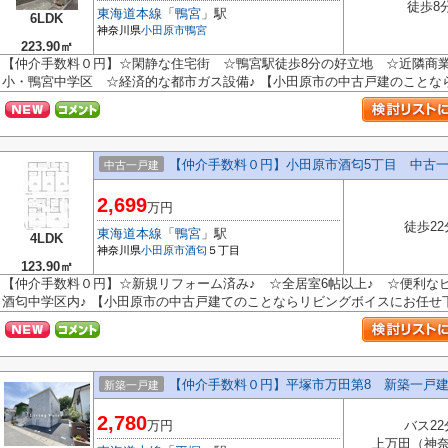
徒歩8
東海道本線
「
鴨宮
」駅
6LDK
神奈川県
小田原市
鴨宮
223.90㎡
【仲介手数料０円】☆閑静な住宅街 ☆鴨宮駅徒歩8分の好立地 ☆近隣商
小・鴨宮中学区 ☆経済的な都市ガス設備♪ 【小田原市の中古戸建のことならリ
【仲介手数料０円】小田原市酒匂5丁目 中古
中古一戸建
2,699
万円
徒歩22
東海道本線
「
鴨宮
」駅
4LDK
神奈川県
小田原市
酒匂
５丁目
123.90㎡
【仲介手数料０円】☆新規リフォーム済み♪ ☆全居室6帖以上♪ ☆便利な
酒匂中学区内♪ 【小田原市の中古戸建てのことならリビングボイスにお任せ
【仲介手数料０円】平塚市万田第8 新築一戸
新築一戸建
2,780
万円
バス22
上万田（神