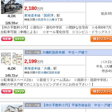
2,180
万円
徒歩18
東海道本線
「
国府津
」駅
4LDK
神奈川県
小田原市
小八幡
３丁目
128.59㎡
【仲介手数料０円】☆酒匂小・酒匂中学区 ☆閑静な住宅街 ☆令和6年7月
台駐車可能（車種による） ☆オール電化住宅 ☆コンビニ・ドラッグストア徒
大磯町国府本郷 中古一戸建て
中古一戸建
2,199
万円
バス11
中丸（大
東海道本線
「
大磯
」駅
4LDK
停歩4
神奈川県
中郡大磯町
国府本郷
149.72㎡
☆駐車場スペース2台♪ ☆新規リフォーム済み♪ ☆国府小・国府中学区♪ 
磯町の中古戸建てのことならリビングボイスにお任せ下さい！】
【仲介手数料０円】平塚市南金目 中古一戸建
中古一戸建