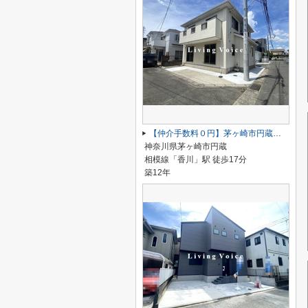
【仲介手数料０円】茅ヶ崎市円蔵 中古戸建
神奈川県茅ヶ崎市円蔵
相模線「香川」駅 徒歩17分
築12年