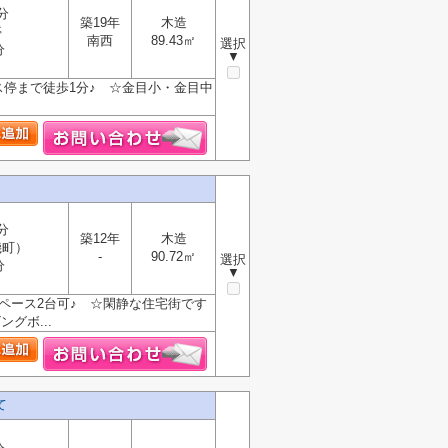
分
築19年
木造
停
南西
89.43㎡
選択
分
▼
ス停まで徒歩1分♪ ☆金目小・金目中
！】
分
築12年
木造
磯町）
-
90.72㎡
選択
分
▼
ペース2台可♪ ☆閑静な住宅街です
グボ...
て