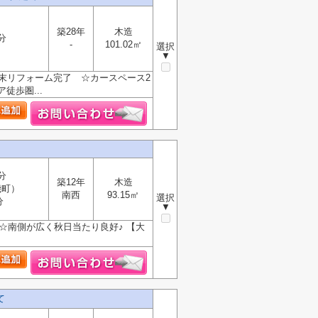
築28年
木造
分
-
101.02㎡
選択
▼
末リフォーム完了 ☆カースペース2
歩圏...
分
築12年
木造
磯町）
南西
93.15㎡
選択
分
▼
☆南側が広く秋日当たり良好♪ 【大
て