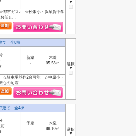
▼
☆都市ガス♪ ☆松浪小・浜須賀中学
任せ...
建て 全8棟
分
新築
木造
橋
-
95.58㎡
選択
分
▼
 ☆駐車場並列2台可能 ☆中原小・
心の耐震...
戸建て 全4棟
分
予定
木造
社前
-
89.10㎡
選択
分
▼