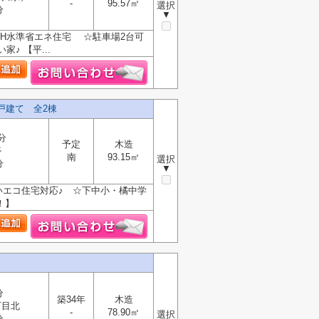
-
95.57㎡
選択
分
▼
H水準省エネ住宅 ☆駐車場2台可
 【平...
戸建て 全2棟
分
予定
木造
停
南
93.15㎡
選択
分
▼
いエコ住宅対応♪ ☆下中小・橘中学
！】
分
築34年
木造
丁目北
-
78.90㎡
選択
分