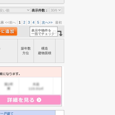
表示件数：
表示
<<前へ
1
2
3
4
5
次へ>>
最初
表示中物件を
一括でチェック
歩
築年数
構造
方位
建物面積
古一戸建て