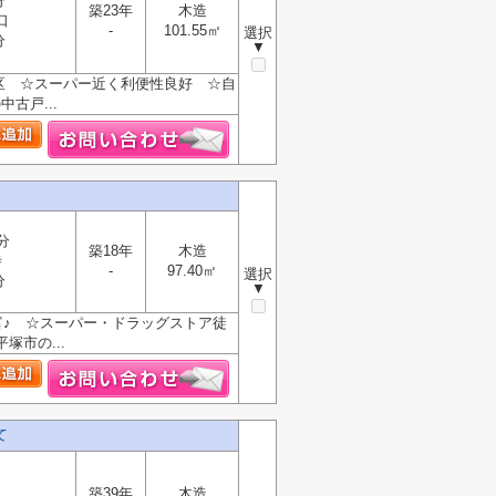
分
築23年
木造
口
-
101.55㎡
選択
分
▼
学区 ☆スーパー近く利便性良好 ☆自
古戸...
分
築18年
木造
寺
-
97.40㎡
選択
分
▼
富♪ ☆スーパー・ドラッグストア徒
市の...
て
築39年
木造