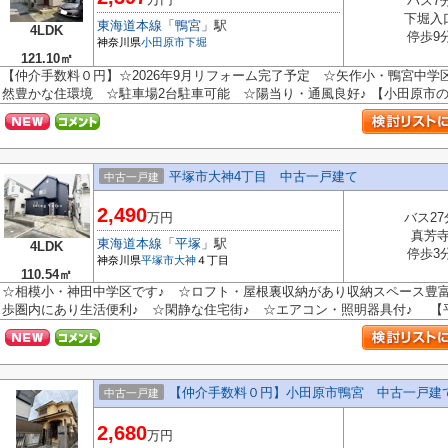
バス7
下堀入
東海道本線
「
鴨宮
」駅
4LDK
停歩9
神奈川県
小田原市
下堀
121.10㎡
【仲介手数料０円】☆2026年9月リフォーム完了予定 ☆矢作小・鴨宮中
然豊かな住環境 ☆駐車場2台駐車可能 ☆陽当り・通風良好♪ 【小田原市の中
平塚市大神4丁目 中古一戸建て
中古一戸建
2,490
万円
バス27
真芳
東海道本線
「
平塚
」駅
4LDK
停歩3
神奈川県
平塚市
大神
４丁目
110.54㎡
☆相模小・神田中学区です♪ ☆ロフト・屋根裏収納があり収納スペース豊
歩圏内にあり生活便利♪ ☆閑静な住宅街♪ ☆エアコン・照明器具付♪ 【平塚
【仲介手数料０円】小田原市鴨宮 中古一戸建
中古一戸建
2,680
万円