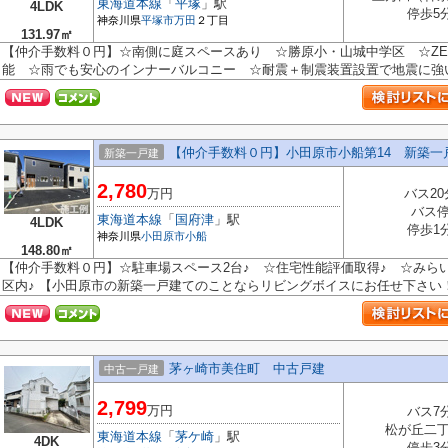
東海道本線
「
平塚
」駅
4LDK
停歩5
神奈川県
平塚市
万田
２丁目
131.97㎡
【仲介手数料０円】☆南側に庭スペースあり ☆勝原小・山城中学区 ☆ZE
能 ☆雨でも安心のインナーバルコニー ☆耐震＋制震装置設置で地震に強い家♪
【仲介手数料０円】小田原市小船第14 新築一
新築一戸建
2,780
万円
バス20
バス
東海道本線
「
国府津
」駅
4LDK
停歩1
神奈川県
小田原市
小船
148.80㎡
【仲介手数料０円】☆駐車場スペース2台♪ ☆住宅性能評価取得♪ ☆みら
区内♪ 【小田原市の新築一戸建てのことならリビングボイスにお任せ下さい
茅ヶ崎市美住町 中古戸建
中古一戸建
2,799
万円
バス7
松が丘二
東海道本線
「
茅ケ崎
」駅
4DK
停歩3