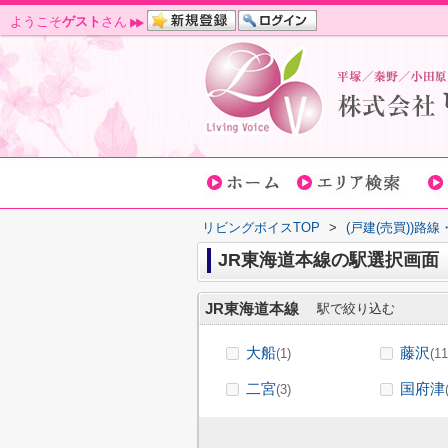
ようこそ
ゲスト
さん
リビングボイスTOP
>
(戸建(売買))路
JR東海道本線の駅選択画面
JR東海道本線
駅で絞り込む
大船
藤沢
(1)
(11
二宮
国府津
(3)