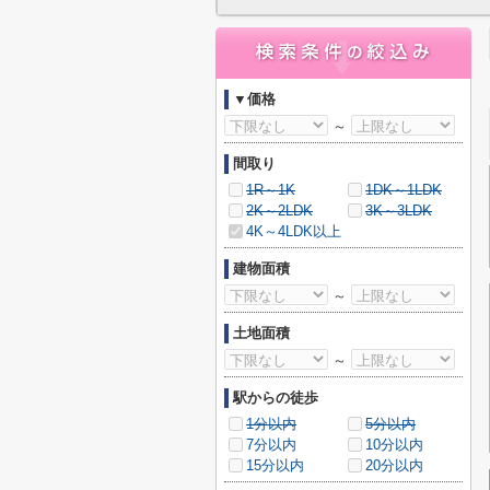
▼価格
～
間取り
1R～1K
1DK～1LDK
2K～2LDK
3K～3LDK
4K～4LDK以上
建物面積
～
土地面積
～
駅からの徒歩
1分以内
5分以内
7分以内
10分以内
15分以内
20分以内