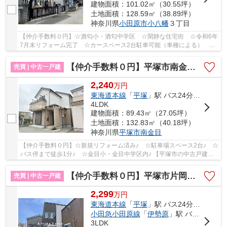
建物面積：101.02㎡（30.55坪）
土地面積：128.59㎡（38.89坪）
神奈川県
小田原市
小八幡
３丁目
【仲介手数料０円】☆酒匂小・酒匂中学区 ☆閑静な住宅街 ☆令和6年
7月末リフォーム完了 ☆カースペース2台駐車可能（車種による） ☆
オール電化住宅 ☆コンビニ・ドラッグストア徒歩圏...
【仲介手数料０円】平塚市南金目 中古一戸建て
売買 | 中古一戸建
2,240
万
円
東海道本線
「
平塚
」駅 バス24分 「バス停」 停歩1分
4LDK
建物面積：89.43㎡（27.05坪）
土地面積：132.83㎡（40.18坪）
神奈川県
平塚市
南金目
【仲介手数料０円】☆新規リフォーム済み♪ ☆駐車場スペース2台♪ ☆
バス停まで徒歩1分♪ ☆金目小・金目中学区内♪ 【平塚市の中古戸建て
のことならリビングボイスにお任せ下さい！】
【仲介手数料０円】平塚市片岡 中古一戸建て
売買 | 中古一戸建
2,299
万
円
東海道本線
「
平塚
」駅 バス24分 「片岡（神奈川県）」 停歩9分
小田急小田原線
「
伊勢原
」駅 バス21分 「平塚西郵便局前」 停歩3分
3LDK