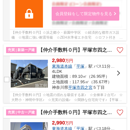
会員登録をして限定物件を見る
【仲介手数料０円】☆浜之郷小・萩園中学区 ☆経済的な都市ガス設
備 ☆地震に強い耐震等級 ☆ZEH水準省エネ住宅 ☆ロフト付き ☆
スーパー近く利便性良好 ☆機能的な間取り ☆収納豊富♪ ...
【仲介手数料０円】平塚市四之宮第28 新築一戸建て 全4棟
売買 | 新築一戸建
2,980
万
円
東海道本線
「
平塚
」駅 バス11分 「前鳥神社前」 停歩1分
4LDK
建物面積：89.10㎡（26.95坪）
土地面積：117.95㎡（35.67坪）
神奈川県
平塚市
四之宮
５丁目
【仲介手数料０円】☆地震の揺れを吸収する家♪ ☆全棟車２台可♪ ☆
大野小・神明中学区♪ ☆充実の設備♪ ☆閑静な住宅街です♪ 【平塚市
の新築一戸建ての事ならリビングボイスにお任せ下さ...
【仲介手数料０円】平塚市四之宮3丁目 中古一戸建て 4号棟
売買 | 中古一戸建
2,990
万
円
東海道本線
「
平塚
」駅 バス18分 「小松電子前」 停歩5分