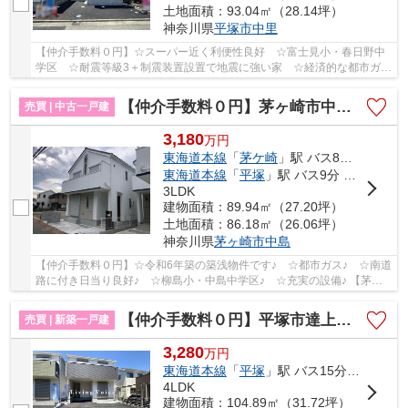
土地面積：93.04㎡（28.14坪）
神奈川県
平塚市
中里
【仲介手数料０円】☆スーパー近く利便性良好 ☆富士見小・春日野中
学区 ☆耐震等級3＋制震装置設置で地震に強い家 ☆経済的な都市ガス
設備 ☆ZEH水準省エネ住宅 ☆全居室収納完備♪ 【...
【仲介手数料０円】茅ヶ崎市中島4期 中古戸建
売買 | 中古一戸建
3,180
万
円
東海道本線
「
茅ケ崎
」駅 バス8分 「中島」 停歩5分
東海道本線
「
平塚
」駅 バス9分 「中島（茅ヶ崎市）」 停歩5分
3LDK
建物面積：89.94㎡（27.20坪）
土地面積：86.18㎡（26.06坪）
神奈川県
茅ヶ崎市
中島
【仲介手数料０円】☆令和6年築の築浅物件です♪ ☆都市ガス♪ ☆南道
路に付き日当り良好♪ ☆柳島小・中島中学区♪ ☆充実の設備♪ 【茅ヶ
崎市の中古戸建の事ならリビングボイスにお任せ下...
【仲介手数料０円】平塚市達上ヶ丘第4 新築一戸建て 2号棟 全2棟
売買 | 新築一戸建
3,280
万
円
東海道本線
「
平塚
」駅 バス15分 「向原（平塚市）」 停歩3分
4LDK
建物面積：104.89㎡（31.72坪）