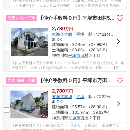
【仲介手数料０円】☆駐車場2台可能 ☆ZEH水準省エネ住宅 ☆神田
小・神田中学区 ☆コンビニ徒歩圏内 ☆耐震＋制震装置設置で地震に
強い家 ☆住宅性能評価取得物件 ☆南面道路で陽当り良...
【仲介手数料０円】平塚市田村5丁目 中古一戸建て
売買 | 中古一戸建
2,780
万
円
東海道本線
「
平塚
」駅 バス21分 「バス停」 停歩3分
3LDK
建物面積：92.46㎡（27.96坪）
土地面積：88.00㎡（26.62坪）
神奈川県
平塚市
田村
５丁目
【仲介手数料０円】☆新規リフォーム済み♪ ☆三方角地で日当たり・解
放感良好♪ ☆広々LDKは20帖以上♪ ☆収納豊富な一戸建て♪ 【平塚
市の中古戸建てのことならリビングボイスにお任せ...
【仲介手数料０円】平塚市万田第8 新築一戸建て
売買 | 新築一戸建
2,780
万
円
東海道本線
「
平塚
」駅 バス22分 「上万田（神奈川県）」 停歩5分
4LDK
建物面積：95.57㎡（28.90坪）
土地面積：131.97㎡（39.92坪）
神奈川県
平塚市
万田
２丁目
【仲介手数料０円】☆南側に庭スペースあり ☆勝原小・山城中学区