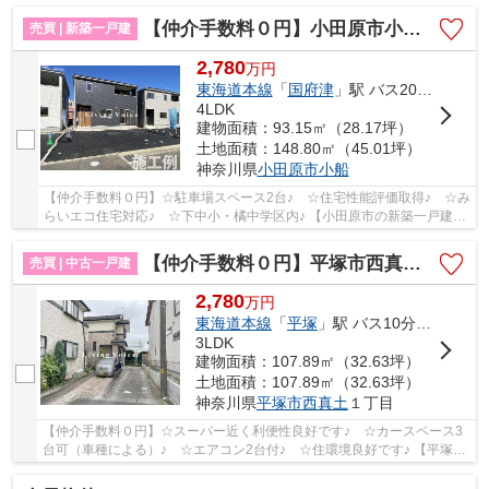
【仲介手数料０円】小田原市小船第14 新築一戸建て 全2棟
売買 | 新築一戸建
2,780
万
円
東海道本線
「
国府津
」駅 バス20分 「バス停」 停歩1分
4LDK
建物面積：93.15㎡（28.17坪）
土地面積：148.80㎡（45.01坪）
神奈川県
小田原市
小船
【仲介手数料０円】☆駐車場スペース2台♪ ☆住宅性能評価取得♪ ☆み
らいエコ住宅対応♪ ☆下中小・橘中学区内♪ 【小田原市の新築一戸建て
のことならリビングボイスにお任せ下さい！】
【仲介手数料０円】平塚市西真土1丁目 中古戸建
売買 | 中古一戸建
2,780
万
円
東海道本線
「
平塚
」駅 バス10分 「南真土」 停歩5分
3LDK
建物面積：107.89㎡（32.63坪）
土地面積：107.89㎡（32.63坪）
神奈川県
平塚市
西真土
１丁目
【仲介手数料０円】☆スーパー近く利便性良好です♪ ☆カースペース3
台可（車種による）♪ ☆エアコン2台付♪ ☆住環境良好です♪ 【平塚市
の中古戸建の事ならリビングボイスにお任せ下さい...