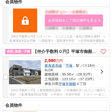
会員物件
会員登録をして限定物件を見る
【仲介手数料０円】☆スーパー・コンビニも近く毎日の買物も便利 ☆
駐車場並列2台可能 ☆国府津小・国府津中学区 ☆住宅性能評価取得物
件 ☆小・中学校徒歩10分圏内 ☆断熱性能等級5♪ ...
【仲介手数料０円】平塚市御殿第18 新築一戸建て 全8棟
売買 | 新築一戸建
2,980
万
円
東海道本線
「
平塚
」駅 バス18分 「大縄橋」 停歩5分
4LDK
建物面積：95.58㎡（28.91坪）
土地面積：123.10㎡（37.23坪）
神奈川県
平塚市
御殿
４丁目
【仲介手数料０円】☆新規開発分譲地 ☆全棟南向きバルコニー陽当り
良好 ☆駐車場並列2台可能 ☆中原小・中原中学区 ☆スーパー近く利
便性良好 ☆ZEH水準省エネ住宅 ☆地震に安心の耐震...
会員物件