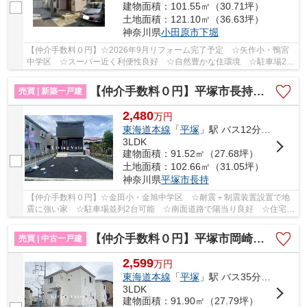
建物面積：101.55㎡（30.71坪）
土地面積：121.10㎡（36.63坪）
神奈川県
小田原市
下堀
【仲介手数料０円】☆2026年9月リフォーム完了予定 ☆矢作小・鴨宮
中学区 ☆スーパー近く利便性良好 ☆自然豊かな住環境 ☆駐車場2台
駐車可能 ☆陽当り・通風良好♪ 【小田原市の中古戸...
【仲介手数料０円】平塚市長持第15 新築一戸建て
売買 | 新築一戸建
2,480
万
円
東海道本線
「
平塚
」駅 バス12分 「長瀬（神奈川県）」 停歩2分
3LDK
建物面積：91.52㎡（27.68坪）
土地面積：102.66㎡（31.05坪）
神奈川県
平塚市
長持
【仲介手数料０円】☆金田小・金旭中学区 ☆耐震＋制震装置設置で地
震に強い家 ☆駐車場並列2台可能 ☆南面道路で陽当り良好 ☆住宅性
能評価取得物件 ☆全居室収納完備 ☆スーパー近く...
【仲介手数料０円】平塚市岡崎 中古戸建
売買 | 中古一戸建
2,599
万
円
東海道本線
「
平塚
」駅 バス35分 「御岳」 停歩7分
3LDK
建物面積：91.90㎡（27.79坪）