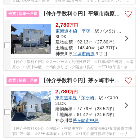
☆ZEH水準省エネ住宅 ☆駐車場2台可能 ☆雨でも安心のインナーバ
ルコニー ☆耐震＋制震装置設置で地震に強い家♪ 【平...
【仲介手数料０円】平塚市南原第11 新築一戸建て
売買 | 新築一戸建
2,780
万
円
東海道本線
「
平塚
」駅 バス9分 「南原」 停歩11分
3LDK
建物面積：92.13㎡（27.86坪）
土地面積：143.40㎡（43.37坪）
神奈川県
平塚市
南原
３丁目
【仲介手数料０円】☆スーパー近く利便性良好 ☆駐車場2台可能 ☆南
原小・中原中学区 ☆南向きリビング陽当り良好 ☆ZEH水準省エネ住
宅 ☆耐震＋制震装置設置で地震に強い家♪ 【平塚市...
【仲介手数料０円】茅ヶ崎市中島第15 新築一戸建て
売買 | 新築一戸建
2,780
万
円
東海道本線
「
茅ケ崎
」駅 バス10分 「新田入口（神奈川県）」 停歩3分
3LDK
建物面積：77.76㎡（23.52坪）
土地面積：81.42㎡（24.62坪）
神奈川県
茅ヶ崎市
中島
【仲介手数料０円】☆柳島小・中島中学区 ☆耐震等級3+制震装置で地
震に強い家 ☆ZEH水準省エネ住宅 ☆住宅性能評価取得物件 ☆リビ
ング14帖以上 ☆収納豊富な間取り ☆コンビニ徒歩圏...