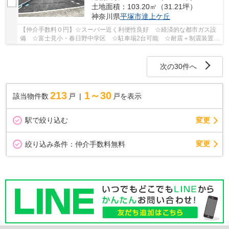
土地面積：103.20㎡（31.21坪）
神奈川県
平塚市
達上ケ丘
【仲介手数料０円】☆スーパー近く利便性良好 ☆経済的な都市ガス設
備 ☆富士見小・春日野中学区 ☆駐車場2台可能 ☆耐震＋制震装置設
置で地震に強い家 ☆住宅性能評価取得物件♪ 【平塚...
次の30件へ
213
1～30
該当物件数
戸
戸を表示
駅で絞り込む
変更
変更
絞り込み条件：
仲介手数料無料