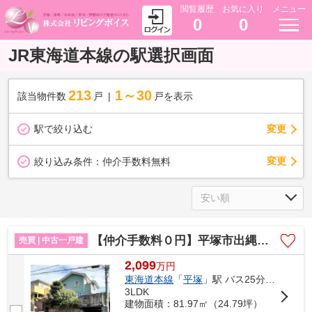
閲覧履歴
お気に入り
メニュー
0
0
JR東海道本線の駅選択画面
213
1～30
該当物件数
戸
戸を表示
駅で絞り込む
変更
変更
絞り込み条件：
仲介手数料無料
【仲介手数料０円】平塚市出縄 中古戸建
売買 | 中古一戸建
2,099
万
円
東海道本線
「
平塚
」駅 バス25分 「下出縄」 停歩6分
3LDK
建物面積：81.97㎡（24.79坪）