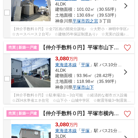
4LDK
建物面積：101.02㎡（30.55坪）
土地面積：130.69㎡（39.53坪）
神奈川県
平塚市
四之宮
３丁目
【仲介手数料０円】☆全7区画の開発分譲地♪ ☆大野小・神明中学区♪
☆カースペース２台可♪ ☆建物35年保証制度あり♪ ☆充実の設備♪
☆未入居物件♪ 【平塚市の中古一戸建ての事ならリビ...
【仲介手数料０円】平塚市山下第15 新築一戸建て 全4棟
売買 | 新築一戸建
3,080
万
円
東海道本線
「
平塚
」駅 バス10分 「山下（平塚市）」 停歩4分
4LDK
建物面積：93.96㎡（28.42坪）
土地面積：118.98㎡（35.99坪）
神奈川県
平塚市
山下
【仲介手数料０円】☆駐車場2台～3台可能 ☆経済的な都市ガス設備
☆ZEH水準省エネ住宅 ☆山下小・山城中学区 ☆耐震等級3+制震装置
で地震に強い家 ☆コンビニ徒歩圏内♪ 【平塚市の新築...
【仲介手数料０円】平塚市横内第29 新築一戸建て
売買 | 新築一戸建
3,080
万
円
東海道本線
「
平塚
」駅 バス21分 「横内団地前」 停歩5分
3LDK