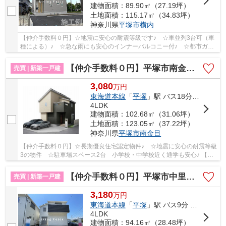
建物面積：89.90㎡（27.19坪）
土地面積：115.17㎡（34.83坪）
神奈川県
平塚市
横内
【仲介手数料０円】☆地震に安心の耐震等級です♪ ☆車並列3台可（車
種による）♪ ☆急な雨にも安心のインナーバルコニー付♪ ☆都市ガス♪
【平塚市の新築一戸建ての事ならリビングボイス...
【仲介手数料０円】平塚市南金目第1期 新築一戸建て 4号棟 全4棟
売買 | 新築一戸建
3,080
万
円
東海道本線
「
平塚
」駅 バス18分 「南金目」 停歩6分
4LDK
建物面積：102.68㎡（31.06坪）
土地面積：123.05㎡（37.22坪）
神奈川県
平塚市
南金目
【仲介手数料０円】☆長期優良住宅認定物件♪ ☆地震に安心の耐震等級
3の物件 ☆駐車場スペース2台 小学校・中学校近く通学も安心♪ 【平
塚市の新築一戸建てのことならリビングボイスに...
【仲介手数料０円】平塚市中里第6 新築一戸建て 1号棟 全2棟
売買 | 新築一戸建
3,180
万
円
東海道本線
「
平塚
」駅 バス9分 「上平塚」 停歩1分
4LDK
建物面積：94.16㎡（28.48坪）