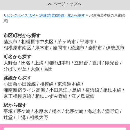
ページトップへ
リビングボイスTOP
>
(戸建(売買))路線・駅から探す
>
JR東海道本線の戸建(売
買)
市区町村から探す
藤沢市
/
相模原市中央区
/
茅ヶ崎市
/
平塚市
/
相模原市南区
/
厚木市
/
座間市
/
綾瀬市
/
秦野市
/
伊勢原市
町名から探す
大野台
/
田名
/
上溝
/
淵野辺本町
/
立野台
/
香川
/
陽光台
/
ひばりが丘
/
大鋸
/
高田
路線から探す
小田急小田原線
/
相模線
/
東海道本線
/
湘南新宿ライン高海
/
小田急江ノ島線
/
横浜線
/
相鉄本線
/
京王相模原線
/
相鉄いずみ野線
/
江ノ島電鉄
駅から探す
平塚
/
茅ケ崎
/
本厚木
/
橋本
/
北茅ケ崎
/
海老名
/
淵野辺
/
辻堂
/
上溝
/
相模大野