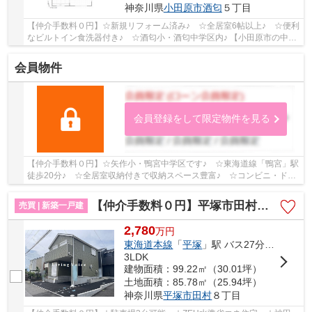
神奈川県
小田原市
酒匂
５丁目
【仲介手数料０円】☆新規リフォーム済み♪ ☆全居室6帖以上♪ ☆便利
なビルトイン食洗器付き♪ ☆酒匂小・酒匂中学区内♪ 【小田原市の中古
戸建てのことならリビングボイスにお任せ下さい！】
会員物件
会員登録をして限定物件を見る
【仲介手数料０円】☆矢作小・鴨宮中学区です♪ ☆東海道線「鴨宮」駅
徒歩20分♪ ☆全居室収納付きで収納スペース豊富♪ ☆コンビニ・ドラ
ッグストア徒歩圏内にあり生活便利♪ 【小田原市...
【仲介手数料０円】平塚市田村第48 新築一戸建て 1号棟 全2棟
売買 | 新築一戸建
2,780
万
円
東海道本線
「
平塚
」駅 バス27分 「相模神田」 停歩4分
3LDK
建物面積：99.22㎡（30.01坪）
土地面積：85.78㎡（25.94坪）
神奈川県
平塚市
田村
８丁目