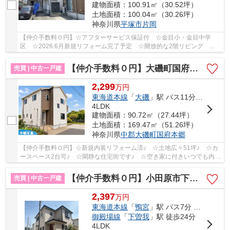
建物面積：100.91㎡（30.52坪）
土地面積：100.04㎡（30.26坪）
神奈川県
平塚市
片岡
【仲介手数料０円】☆アフターサービス保証付 ☆金目小・金目中学
区 ☆2026.6月新規リフォーム完了予定 ☆開放的な2階リビング ☆
リビングイン階段 ☆コンビニ徒歩圏内♪ 【平塚市の中古...
【仲介手数料０円】大磯町国府本郷 中古戸建
売買 | 中古一戸建
2,299
万
円
東海道本線
「
大磯
」駅 バス11分 「中丸（大磯町）」 停歩5分
4LDK
建物面積：90.72㎡（27.44坪）
土地面積：169.47㎡（51.26坪）
神奈川県
中郡大磯町
国府本郷
【仲介手数料０円】☆新規内装リフォーム済♪ ☆土地広々51坪♪ ☆カ
ースペース2台可♪ ☆閑静な住宅街です♪ ☆空き家に付きいつでも内見
可能です♪ 【大磯町の中古戸建の事ならリビングボ...
【仲介手数料０円】小田原市下堀 中古一戸建て
売買 | 中古一戸建
2,397
万
円
東海道本線
「
鴨宮
」駅 バス7分 「下堀入口」 停歩9分
御殿場線
「
下曽我
」駅 徒歩24分
4LDK