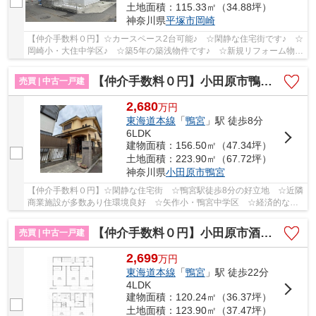
土地面積：115.33㎡（34.88坪）
神奈川県
平塚市
岡崎
【仲介手数料０円】☆カースペース2台可能♪ ☆閑静な住宅街です♪ ☆
岡崎小・大住中学区♪ ☆築5年の築浅物件です♪ ☆新規リフォーム物件
♪ 【平塚市の中古戸建の事ならリビングボイスにお...
【仲介手数料０円】小田原市鴨宮 中古一戸建て
売買 | 中古一戸建
2,680
万
円
東海道本線
「
鴨宮
」駅 徒歩8分
6LDK
建物面積：156.50㎡（47.34坪）
土地面積：223.90㎡（67.72坪）
神奈川県
小田原市
鴨宮
【仲介手数料０円】☆閑静な住宅街 ☆鴨宮駅徒歩8分の好立地 ☆近隣
商業施設が多数あり住環境良好 ☆矢作小・鴨宮中学区 ☆経済的な都
市ガス設備♪ 【小田原市の中古戸建のことならリビ...
【仲介手数料０円】小田原市酒匂5丁目 中古一戸建て
売買 | 中古一戸建
2,699
万
円
東海道本線
「
鴨宮
」駅 徒歩22分
4LDK
建物面積：120.24㎡（36.37坪）
土地面積：123.90㎡（37.47坪）