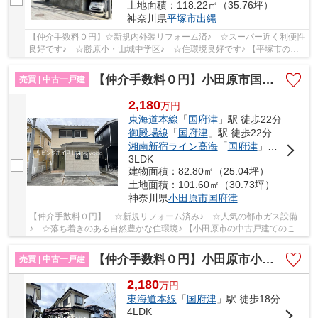
土地面積：118.22㎡（35.76坪）
神奈川県
平塚市
出縄
【仲介手数料０円】☆新規内外装リフォーム済♪ ☆スーパー近く利便性
良好です♪ ☆勝原小・山城中学区♪ ☆住環境良好です♪ 【平塚市の中
古戸建の事ならリビングボイスにお任せ下さい！】
【仲介手数料０円】小田原市国府津 中古一戸建て
売買 | 中古一戸建
2,180
万
円
東海道本線
「
国府津
」駅 徒歩22分
御殿場線
「
国府津
」駅 徒歩22分
湘南新宿ライン高海
「
国府津
」駅 徒歩22分
3LDK
建物面積：82.80㎡（25.04坪）
土地面積：101.60㎡（30.73坪）
神奈川県
小田原市
国府津
【仲介手数料０円】 ☆新規リフォーム済み♪ ☆人気の都市ガス設備
♪ ☆落ち着きのある自然豊かな住環境♪ 【小田原市の中古戸建てのこと
ならリビングボイスにお任せ下さい！】
【仲介手数料０円】小田原市小八幡3丁目 中古一戸建て
売買 | 中古一戸建
2,180
万
円
東海道本線
「
国府津
」駅 徒歩18分
4LDK