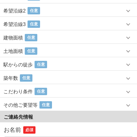
希望沿線2
任意
希望沿線3
任意
建物面積
任意
土地面積
任意
駅からの徒歩
任意
築年数
任意
こだわり条件
任意
その他ご要望等
任意
ご連絡先情報
お名前
必須