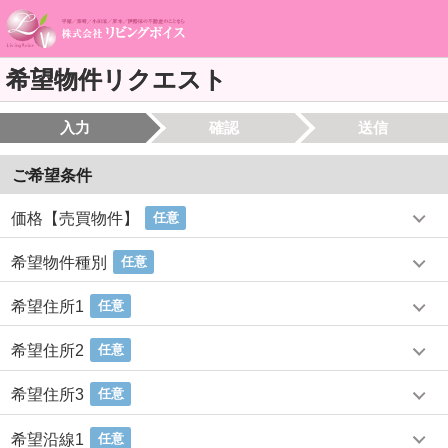
希望物件リクエスト
入力
確認
送信
ご希望条件
価格【売買物件】
任意
希望物件種別
任意
希望住所1
任意
希望住所2
任意
希望住所3
任意
希望沿線1
任意