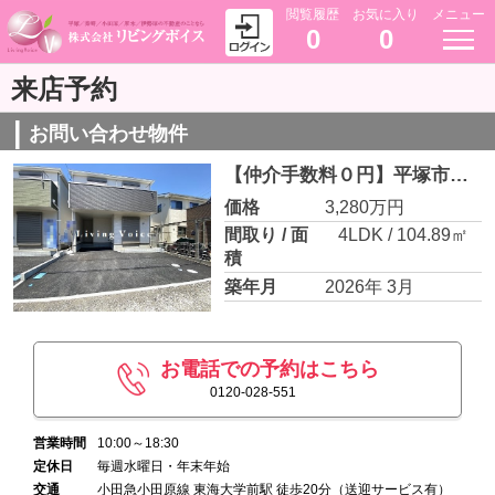
閲覧履歴
お気に入り
メニュー
0
0
来店予約
お問い合わせ物件
【仲介手数料０円】平塚市達上ヶ丘第4 新築一戸建て 2号棟 全2棟
価格
3,280万円
間取り / 面
4LDK / 104.89㎡
積
築年月
2026年 3月
お電話での予約はこちら
0120-028-551
営業時間
10:00～18:30
定休日
毎週水曜日・年末年始
交通
小田急小田原線 東海大学前駅 徒歩20分（送迎サービス有）