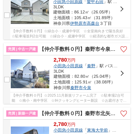
小田急小田原線
「
愛甲石田
」駅 バス8分 「大上（厚木市）」 停歩2分
3LDK
建物面積：86.12㎡（26.05坪）
土地面積：105.43㎡（31.89坪）
神奈川県
伊勢原市
高森台
３丁目
【仲介手数料０円】☆緑台小・成瀬中学区 ☆全室南向きで陽当良好
☆駐車場並列2台可能 ☆緑台小・成瀬中学区 ☆経済的な都市ガス設
備 ☆断熱性能等級6 ☆地震に安心の耐震等級3 ☆ZEH...
【仲介手数料０円】秦野市今泉 中古一戸建て
売買 | 中古一戸建
2,780
万
円
小田急小田原線
「
秦野
」駅 バス10分 「南町（秦野市）」 停歩6分
3LDK
建物面積：82.80㎡（25.04坪）
土地面積：125.91㎡（38.08坪）
神奈川県
秦野市
今泉
【仲介手数料０円】☆2025.11月新規リフォーム完了 ☆駐車場2台可
能 ☆南小・南中学区 ☆IHクッキングヒーター新設 ☆お庭付きでガ
ーデニングや家庭菜園など可能 ☆南向きリビング16帖...
【仲介手数料０円】秦野市北矢名第15 新築一戸建て 全2棟
売買 | 新築一戸建
2,780
万
円
小田急小田原線
「
東海大学前
」駅 徒歩16分