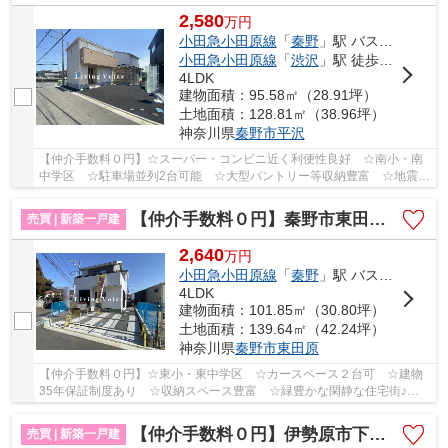
2,580
万
円
小田急小田原線
「
秦野
」駅 バス8分 「土橋」 停歩5分
小田急小田原線
「
渋沢
」駅 徒歩26分
4LDK
建物面積：95.58㎡（28.91坪）
土地面積：128.81㎡（38.96坪）
神奈川県
秦野市
平沢
【仲介手数料０円】☆スーパー・コンビニ近く利便性良好 ☆南小・南
中学区 ☆駐車場並列2台可能 ☆大型パントリー等収納豊富 ☆地震に
安心の耐震等級3 ☆ZEH水準省エネ住宅 ☆住宅性能...
【仲介手数料０円】秦野市東田原 新築一戸建て 全10棟
売買 | 新築一戸建
2,640
万
円
小田急小田原線
「
秦野
」駅 バス14分 「井ノ城」 停歩2分
4LDK
建物面積：101.85㎡（30.80坪）
土地面積：139.64㎡（42.24坪）
神奈川県
秦野市
東田原
【仲介手数料０円】☆東小・東中学区 ☆カースペース２台可 ☆建物
35年保証制度あり ☆収納スペース豊富 ☆緑豊かな閑静な住宅街♪
【秦野市の新築一戸建ての事ならリビングボイスにお任...
【仲介手数料０円】伊勢原市下落合第12 新築一戸建て 全2棟
売買 | 新築一戸建