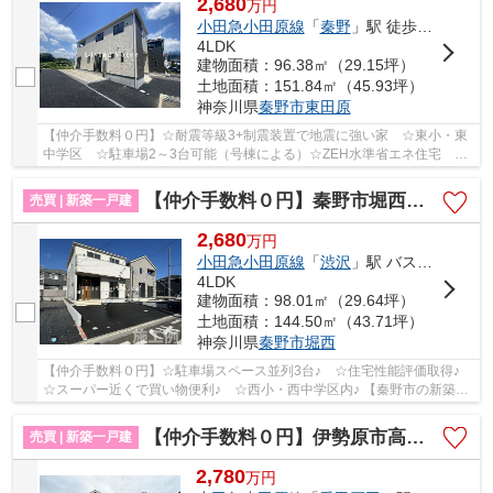
2,680
万
円
小田急小田原線
「
秦野
」駅 徒歩33分
4LDK
建物面積：96.38㎡（29.15坪）
土地面積：151.84㎡（45.93坪）
神奈川県
秦野市
東田原
【仲介手数料０円】☆耐震等級3+制震装置で地震に強い家 ☆東小・東
中学区 ☆駐車場2～3台可能（号棟による）☆ZEH水準省エネ住宅 ☆
南向きバルコニー陽当り良好 ☆閑静な住宅街♪ 【秦野...
【仲介手数料０円】秦野市堀西第27 新築一戸建て 全2棟
売買 | 新築一戸建
2,680
万
円
小田急小田原線
「
渋沢
」駅 バス4分 「バス停」 停歩4分
4LDK
建物面積：98.01㎡（29.64坪）
土地面積：144.50㎡（43.71坪）
神奈川県
秦野市
堀西
【仲介手数料０円】☆駐車場スペース並列3台♪ ☆住宅性能評価取得♪
☆スーパー近くで買い物便利♪ ☆西小・西中学区内♪ 【秦野市の新築一
戸建てのことならリビングボイスにお任せ下さい！】
【仲介手数料０円】伊勢原市高森台3丁目第1期 新築一戸建て 全2棟
売買 | 新築一戸建
2,780
万
円