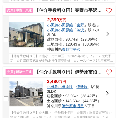
備 ☆平坦地で暮らしやすい住環境 ☆収納豊富な間...
【仲介手数料０円】秦野市平沢 中古一戸建て
売買 | 中古一戸建
2,399
万
円
小田急小田原線
「
秦野
」駅 徒歩26分
小田急小田原線
「
渋沢
」駅 バス10分 「保健福祉センター前（秦野市）」 停歩5分
3LDK
建物面積：98.74㎡（29.86坪）
土地面積：128.43㎡（38.85坪）
神奈川県
秦野市
平沢
【仲介手数料０円】☆南小・南中学区 ☆2026年8月リフォーム完成予
定 ☆近隣商業施設が多数あり住環境良好 ☆カースペース2台駐車可能
（車種による） ☆小・中学校徒歩圏内♪ 【秦野市の...
【仲介手数料０円】伊勢原市沼目第26 新築一戸建て 全2棟
売買 | 新築一戸建
2,480
万
円
小田急小田原線
「
伊勢原
」駅 徒歩25分
3LDK
建物面積：93.96㎡（28.42坪）
土地面積：146.63㎡（44.35坪）
神奈川県
伊勢原市
沼目
５丁目
【仲介手数料０円】☆大田小・伊勢原中学区 ☆耐震＋制震装置設置で
地震に強い家 ☆人感センサー玄関灯完備 ☆全居室収納完備 ☆全棟