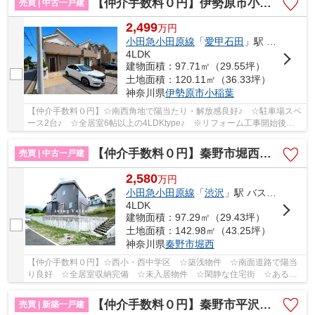
【仲介手数料０円】伊勢原市小稲葉 中古一戸建て
売買 | 中古一戸建
2,499
万
円
小田急小田原線
「
愛甲石田
」駅 バス17分 「新屋（伊勢原市）」 停歩4分
4LDK
建物面積：97.71㎡（29.55坪）
土地面積：120.11㎡（36.33坪）
神奈川県
伊勢原市
小稲葉
【仲介手数料０円】☆南西角地で陽当たり・解放感良好♪ ☆駐車場スペ
ース2台♪ ☆全居室6帖以上の4LDKtype♪ ※リフォーム工事開始後金
額が上がります。 【伊勢原市の中古戸建てのことな...
【仲介手数料０円】秦野市堀西 中古一戸建て
売買 | 中古一戸建
2,580
万
円
小田急小田原線
「
渋沢
」駅 バス6分 「菖蒲（神奈川県）」 停歩5分
4LDK
建物面積：97.29㎡（29.43坪）
土地面積：142.98㎡（43.25坪）
神奈川県
秦野市
堀西
【仲介手数料０円】☆西小・西中学区 ☆築浅物件 ☆南面道路で陽当
り良好 ☆全居室収納完備 ☆未入居物件 ☆閑静な住宅街 ☆あると
便利なパントリー完備♪ 【秦野市の中古戸建のことなら...
【仲介手数料０円】秦野市平沢第19 新築一戸建て
売買 | 新築一戸建