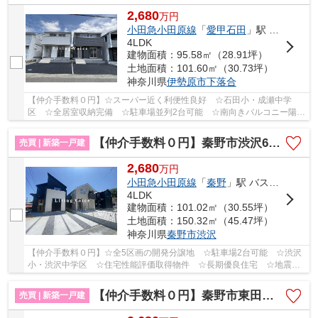
2,680
万
円
小田急小田原線
「
愛甲石田
」駅 バス11分 「下落合（神奈川県）」 停歩3分
4LDK
建物面積：95.58㎡（28.91坪）
土地面積：101.60㎡（30.73坪）
神奈川県
伊勢原市
下落合
【仲介手数料０円】☆スーパー近く利便性良好 ☆石田小・成瀬中学
区 ☆全居室収納完備 ☆駐車場並列2台可能 ☆南向きバルコニー陽当
り良好 ☆ZEH水準省エネ住宅♪ 【伊勢原市の新築一戸...
【仲介手数料０円】秦野市渋沢6期 新築一戸建て 全5棟
売買 | 新築一戸建
2,680
万
円
小田急小田原線
「
秦野
」駅 バス12分 「三協町入口」 停歩9分
4LDK
建物面積：101.02㎡（30.55坪）
土地面積：150.32㎡（45.47坪）
神奈川県
秦野市
渋沢
【仲介手数料０円】☆全5区画の開発分譲地 ☆駐車場2台可能 ☆渋沢
小・渋沢中学区 ☆住宅性能評価取得物件 ☆長期優良住宅 ☆地震に
安心の耐震等級3 ☆スーパー近く利便性良好♪ 【秦野...
【仲介手数料０円】秦野市東田原第11 新築一戸建て 2号棟 全4棟
売買 | 新築一戸建