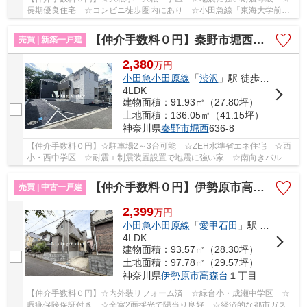
長期優良住宅 ☆コンビニ徒歩圏内にあり ☆小田急線「東海大学前」
駅徒歩13分の好立地 ☆閑静な住宅街♪ 【秦野市の新...
【仲介手数料０円】秦野市堀西第24 新築一戸建て 全2棟
売買 | 新築一戸建
2,380
万
円
小田急小田原線
「
渋沢
」駅 徒歩19分
4LDK
建物面積：91.93㎡（27.80坪）
土地面積：136.05㎡（41.15坪）
神奈川県
秦野市
堀西
636-8
【仲介手数料０円】☆駐車場2～3台可能 ☆ZEH水準省エネ住宅 ☆西
小・西中学区 ☆耐震＋制震装置設置で地震に強い家 ☆南向きバルコ
ニー陽当り良好 ☆全居室収納完備 ☆南側に庭スペー...
【仲介手数料０円】伊勢原市高森台1丁目 中古一戸建て
売買 | 中古一戸建
2,399
万
円
小田急小田原線
「
愛甲石田
」駅 徒歩19分
4LDK
建物面積：93.57㎡（28.30坪）
土地面積：97.78㎡（29.57坪）
神奈川県
伊勢原市
高森台
１丁目
【仲介手数料０円】☆内外装リフォーム済 ☆緑台小・成瀬中学区 ☆
瑕疵保険保証付き ☆全室2面採光で陽当り良好 ☆経済的な都市ガス設