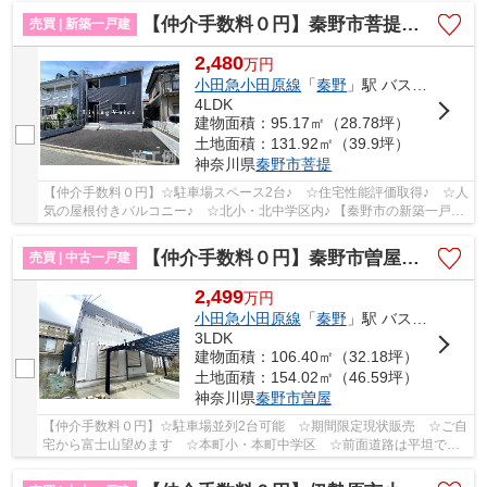
【仲介手数料０円】秦野市菩提第4 新築一戸建て
売買 | 新築一戸建
2,480
万
円
小田急小田原線
「
秦野
」駅 バス17分 「三屋入口」 停歩2分
4LDK
建物面積：95.17㎡（28.78坪）
土地面積：131.92㎡（39.9坪）
神奈川県
秦野市
菩提
【仲介手数料０円】☆駐車場スペース2台♪ ☆住宅性能評価取得♪ ☆人
気の屋根付きバルコニー♪ ☆北小・北中学区内♪ 【秦野市の新築一戸建
てのことならリビングボイスにお任せ下さい！】
【仲介手数料０円】秦野市曽屋 中古一戸建て
売買 | 中古一戸建
2,499
万
円
小田急小田原線
「
秦野
」駅 バス13分 「才ヶ分」 停歩6分
3LDK
建物面積：106.40㎡（32.18坪）
土地面積：154.02㎡（46.59坪）
神奈川県
秦野市
曽屋
【仲介手数料０円】☆駐車場並列2台可能 ☆期間限定現状販売 ☆ご自
宅から富士山望めます ☆本町小・本町中学区 ☆前面道路は平坦で暮
らしやすい住環境 ☆閑静な住宅街♪ 【秦野市の中古...