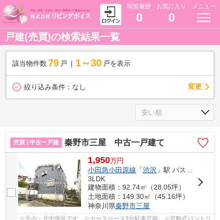
閲覧履歴
お気に入り
メニュー
0
0
戸建(売買)の検索結果一覧
79
1～30
該当物件数
戸
戸を表示
変更
絞り込み条件：
なし
秦野市三屋 中古一戸建て
売買 | 中古一戸建
1,950
万
円
小田急小田原線
「
渋沢
」駅 バス14分 「塚原橋（秦野市）」 停歩6分
3LDK
建物面積：92.74㎡（28.05坪）
土地面積：149.30㎡（45.16坪）
神奈川県
秦野市
三屋
☆北小・北中学区です ☆カースペース3台駐車可能 ☆可動式パントリ