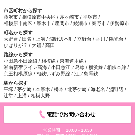
市区町村から探す
藤沢市
/
相模原市中央区
/
茅ヶ崎市
/
平塚市
/
相模原市南区
/
厚木市
/
座間市
/
綾瀬市
/
秦野市
/
伊勢原市
町名から探す
大野台
/
田名
/
上溝
/
淵野辺本町
/
立野台
/
香川
/
陽光台
/
ひばりが丘
/
大鋸
/
高田
路線から探す
小田急小田原線
/
相模線
/
東海道本線
/
湘南新宿ライン高海
/
小田急江ノ島線
/
横浜線
/
相鉄本線
/
京王相模原線
/
相鉄いずみ野線
/
江ノ島電鉄
駅から探す
平塚
/
茅ケ崎
/
本厚木
/
橋本
/
北茅ケ崎
/
海老名
/
淵野辺
/
辻堂
/
上溝
/
相模大野
電話でお問い合わせ
営業時間：
10:00～18:30