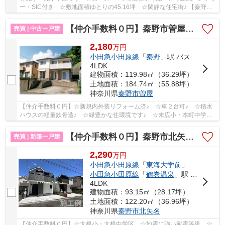
ー・SIC付き ☆敷地面積ゆとりの45.16坪 ☆閑静な住宅街♪ 【秦野市
の中古戸建のことならリビングボイスにお任せくだ...
【仲介手数料０円】秦野市曽屋 中古戸建
売買 | 中古一戸建
2,180
万
円
小田急小田原線
「
秦野
」駅 バス13分 「曽屋弘法」 停歩4分
4LDK
建物面積：119.98㎡（36.29坪）
土地面積：184.74㎡（55.88坪）
神奈川県
秦野市
曽屋
【仲介手数料０円】☆新規内外装リフォーム済♪ ☆車２台可♪ ☆積水
ハウスの軽量鉄骨造♪ ☆緑豊かな住環境です♪ ☆末広小・本町中学区♪
【秦野市の中古戸建の事ならリビングボイスにお任...
【仲介手数料０円】秦野市北矢名 新築一戸建て 全3棟
売買 | 新築一戸建
2,290
万
円
小田急小田原線
「
東海大学前
」駅 徒歩13分
小田急小田原線
「
鶴巻温泉
」駅 徒歩25分
4LDK
建物面積：93.15㎡（28.17坪）
土地面積：122.20㎡（36.96坪）
神奈川県
秦野市
北矢名
【仲介手数料０円】☆大根小・大根中学区 ☆地震に強い耐震等級 ☆