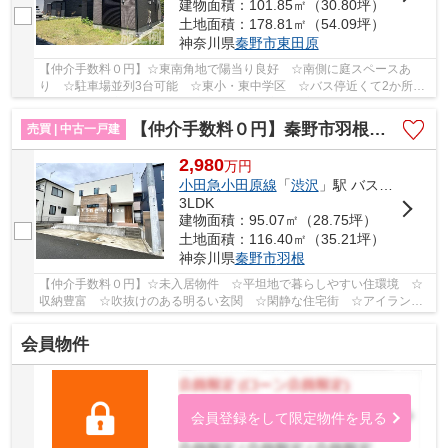
建物面積：101.85㎡（30.80坪）
土地面積：178.81㎡（54.09坪）
神奈川県
秦野市
東田原
【仲介手数料０円】☆東南角地で陽当り良好 ☆南側に庭スペースあ
り ☆駐車場並列3台可能 ☆東小・東中学区 ☆バス停近くて2か所利
用可能 ☆全室南向きで陽当良好 ☆全居室収納完備♪ 【...
【仲介手数料０円】秦野市羽根 中古一戸建て
売買 | 中古一戸建
2,980
万
円
小田急小田原線
「
渋沢
」駅 バス18分 「戸川入口」 停歩7分
3LDK
建物面積：95.07㎡（28.75坪）
土地面積：116.40㎡（35.21坪）
神奈川県
秦野市
羽根
【仲介手数料０円】☆未入居物件 ☆平坦地で暮らしやすい住環境 ☆
収納豊富 ☆吹抜けのある明るい玄関 ☆閑静な住宅街 ☆アイランド
キッチン ☆全室南向きで陽当良好 ☆築浅物件♪ 【秦...
会員物件
会員登録をして限定物件を見る