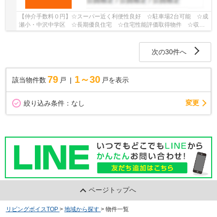
【仲介手数料０円】☆スーパー近く利便性良好 ☆駐車場2台可能 ☆成
瀬小・中沢中学区 ☆長期優良住宅 ☆住宅性能評価取得物件 ☆収納
豊富な間取り ☆閑静な住宅街 ☆地震に安心の耐震等...
次の30件へ
79
1～30
該当物件数
戸
戸を表示
変更
絞り込み条件：
なし
ページトップへ
リビングボイスTOP
>
地域から探す
>
物件一覧