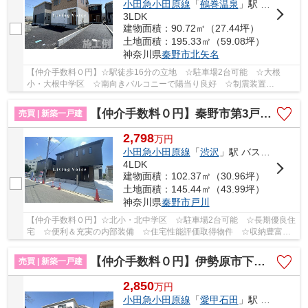
小田急小田原線
「
鶴巻温泉
」駅 徒歩24分
3LDK
建物面積：90.72㎡（27.44坪）
土地面積：195.33㎡（59.08坪）
神奈川県
秦野市
北矢名
【仲介手数料０円】☆駅徒歩16分の立地 ☆駐車場2台可能 ☆大根
小・大根中学区 ☆南向きバルコニーで陽当り良好 ☆制震装置
『SAFE365』使用 ☆リビング16.5帖以上♪ 【秦野市の新築一戸...
【仲介手数料０円】秦野市第3戸川 新築一戸建て 全5棟
売買 | 新築一戸建
2,798
万
円
小田急小田原線
「
渋沢
」駅 バス11分 「戸川台」 停歩9分
4LDK
建物面積：102.37㎡（30.96坪）
土地面積：145.44㎡（43.99坪）
神奈川県
秦野市
戸川
【仲介手数料０円】☆北小・北中学区 ☆駐車場2台可能 ☆長期優良住
宅 ☆便利＆充実の内部装備 ☆住宅性能評価取得物件 ☆収納豊富な
間取り ☆地震に安心の耐震等級3 ☆閑静な住宅街♪ ...
【仲介手数料０円】伊勢原市下落合 新築一戸建て
売買 | 新築一戸建
2,850
万
円
小田急小田原線
「
愛甲石田
」駅 バス15分 「下落合（神奈川県）」 停歩2分