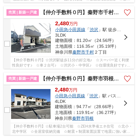
リビング16帖以上 ☆駐車場2台可能 ☆ZEH水準省エネ...
【仲介手数料０円】秦野市千村第13 新築一戸建て 全3棟
売買 | 新築一戸建
2,480
万
円
小田急小田原線
「
渋沢
」駅 徒歩11分
3LDK
建物面積：81.20㎡（24.56坪）
土地面積：116.35㎡（35.19坪）
神奈川県
秦野市
千村
２丁目
【仲介手数料０円】☆渋沢駅徒歩11分の好立地♪ ☆スーパー近く利便
性良好です♪ ☆車２台可♪ ☆渋沢小・中学区♪ ☆住環境良好です♪
【秦野市の新築一戸建ての事ならリビングボイスにお任...
【仲介手数料０円】秦野市羽根第1 新築一戸建て 全3棟
売買 | 新築一戸建
2,480
万
円
小田急小田原線
「
渋沢
」駅 バス22分 「羽根入口」 停歩9分
4LDK
建物面積：94.77㎡（28.66坪）
土地面積：119.91㎡（36.27坪）
神奈川県
秦野市
羽根
【仲介手数料０円】☆駐車場2台可能 ☆ZEH水準省エネ住宅 ☆北小・
北中学区 ☆全居室収納完備 ☆耐震＋制震装置設置で地震に強い家
☆人感センサー玄関灯完備 ☆閑静な住宅街♪ 【秦野市...