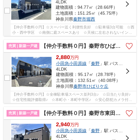
4LDK
建物面積：94.77㎡（28.66坪）
土地面積：151.25㎡（45.75坪）
神奈川県
秦野市
堀西
【仲介手数料０円】☆スーパー近く利便性良好 ☆駐車場3台可能 ☆西
小・西中学区 ☆南側に庭スペースあり ☆天候に左右されないインナ
ーバルコニー ☆ZEH水準省エネ住宅 ☆全室南向きで...
【仲介手数料０円】秦野市ひばりヶ丘第2 新築一戸建て 全4棟
売買 | 新築一戸建
2,880
万
円
小田急小田原線
「
秦野
」駅 バス2分 「バス停」 停歩13分
4LDK
建物面積：95.17㎡（28.78坪）
土地面積：132.51㎡（40.08坪）
神奈川県
秦野市
ひばりケ丘
【仲介手数料０円】☆全棟駐車場スペース並列3台♪ ☆日当たり良好♪
☆住宅性能評価取得♪ ☆本町小・本町中学区♪ ☆安心防犯カメラ付き♪
【秦野市の新築一戸建てのことならリビングボイ...
【仲介手数料０円】秦野市東田原 新築一戸建て
売買 | 新築一戸建
2,940
万
円
小田急小田原線
「
秦野
」駅 バス15分 「東田原神社前」 停歩2分
4LDK