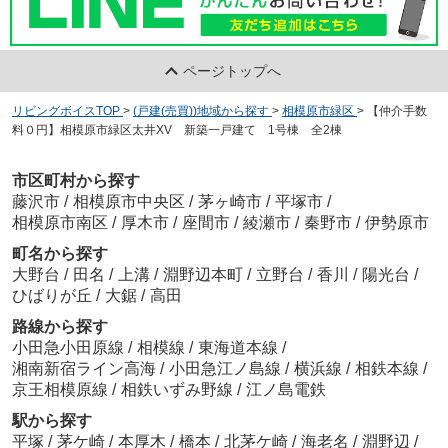
ページトップへ
リビングボイスTOP
>
(戸建(売買))地域から探す
>
相模原市緑区
>
【仲介手数
料０円】相模原市緑区太井XV 新築一戸建て 1号棟 全2棟
市区町村から探す
藤沢市
/
相模原市中央区
/
茅ヶ崎市
/
平塚市
/
相模原市南区
/
厚木市
/
座間市
/
綾瀬市
/
秦野市
/
伊勢原市
町名から探す
大野台
/
田名
/
上溝
/
淵野辺本町
/
立野台
/
香川
/
陽光台
/
ひばりが丘
/
大鋸
/
高田
路線から探す
小田急小田原線
/
相模線
/
東海道本線
/
湘南新宿ライン高海
/
小田急江ノ島線
/
横浜線
/
相鉄本線
/
京王相模原線
/
相鉄いずみ野線
/
江ノ島電鉄
駅から探す
平塚
/
茅ケ崎
/
本厚木
/
橋本
/
北茅ケ崎
/
海老名
/
淵野辺
/