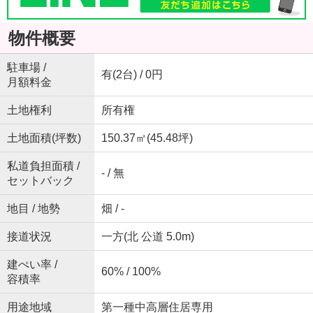
物件概要
駐車場 /
有(2台) / 0円
月額料金
土地権利
所有権
土地面積(坪数)
150.37㎡(45.48坪)
私道負担面積 /
- / 無
セットバック
地目 / 地勢
畑 / -
接道状況
一方(北 公道 5.0m)
建ぺい率 /
60% / 100%
容積率
用途地域
第一種中高層住居専用