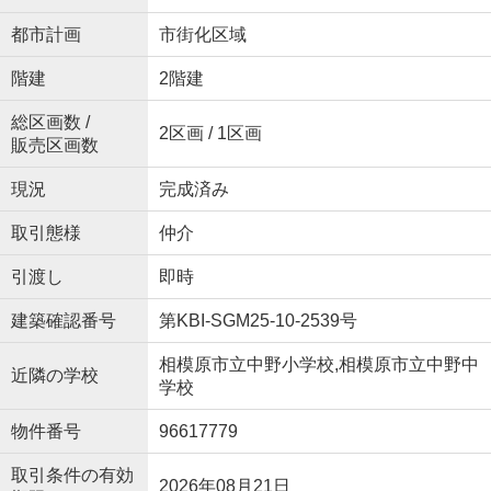
都市計画
市街化区域
階建
2階建
総区画数 /
2区画 / 1区画
販売区画数
現況
完成済み
取引態様
仲介
引渡し
即時
建築確認番号
第KBI-SGM25-10-2539号
相模原市立中野小学校,相模原市立中野中
近隣の学校
学校
物件番号
96617779
取引条件の有効
2026年08月21日