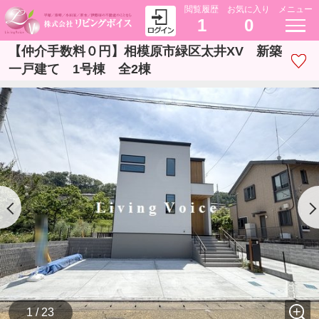
閲覧履歴
お気に入り
メニュー
1
0
【仲介手数料０円】相模原市緑区太井XV 新築
一戸建て 1号棟 全2棟
1 / 23