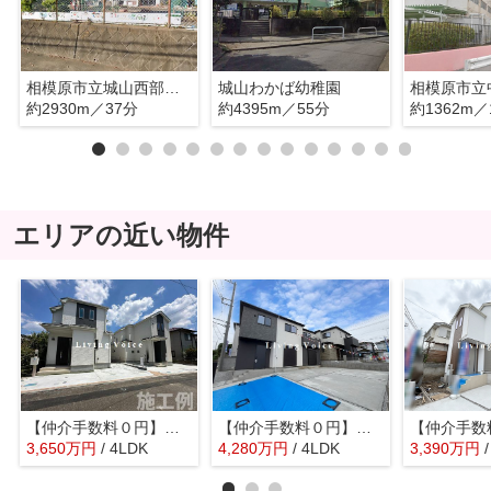
相模原市立城山西部保育園
城山わかば幼稚園
相模原市立
約2930m／37分
約4395m／55分
約1362m／
エリアの近い物件
【仲介手数料０円】相模原市緑区町屋1丁目 新築一戸建て 全3棟
【仲介手数料０円】相模原市第4緑区下九沢 新築一戸建て 全4棟
3,650
万
円
/ 4LDK
4,280
万
円
/ 4LDK
3,390
万
円