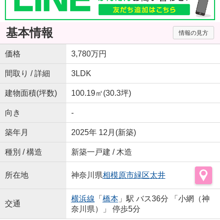
基本情報
情報の見方
価格
3,780万円
間取り / 詳細
3LDK
建物面積(坪数)
100.19㎡(30.3坪)
向き
-
築年月
2025年 12月(新築)
種別 / 構造
新築一戸建 / 木造
所在地
神奈川県
相模原市緑区
太井
横浜線
「
橋本
」駅 バス36分 「小網（神
交通
奈川県）」 停歩5分