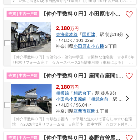
♪ ☆落ち着きのある自然豊かな住環境♪ 【小田原市の中古戸建てのこと
ならリビングボイスにお任せ下さい！】
【仲介手数料０円】小田原市小八幡3丁目 中古一戸建て
売買 | 中古一戸建
2,180
万
円
東海道本線
「
国府津
」駅 徒歩18分
- / 4LDK / 101.02㎡
神奈川県
小田原市
小八幡
３丁目
【仲介手数料０円】☆酒匂小・酒匂中学区 ☆閑静な住宅街 ☆令和6年
7月末リフォーム完了 ☆カースペース2台駐車可能（車種による） ☆
オール電化住宅 ☆コンビニ・ドラッグストア徒歩圏...
【仲介手数料０円】座間市座間1丁目 中古一戸建て
売買 | 中古一戸建
2,180
万
円
相模線
「
相武台下
」駅 徒歩9分
小田急小田原線
「
相武台前
」駅 バス6分 「中宿（座間市）」 停歩8分
- / 4LDK / 96.04㎡
神奈川県
座間市
座間
１丁目
【仲介手数料０円】☆駅徒歩圏内 ☆平坦な道のりで暮らしやすい住環
境 ☆2026年2月リフォーム済 ☆座間小・西中学区 ☆ロフト付き
☆コンビニ徒歩圏内♪ 【座間市の中古戸建のことならリ...
【仲介手数料０円】秦野市曽屋 中古戸建
売買 | 中古一戸建