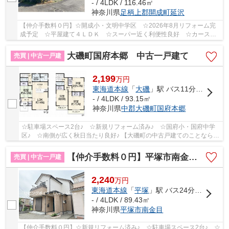
- / 4LDK / 116.46㎡
神奈川県
足柄上郡開成町
延沢
【仲介手数料０円】☆開成小・文明中学区 ☆2026年8月リフォーム完
成予定 ☆平屋建て４ＬＤＫ ☆スーパー近く利便性良好 ☆カースペ
ース2台駐車可能 ☆収納豊富♪ 【開成町の中古戸建の...
大磯町国府本郷 中古一戸建て
売買 | 中古一戸建
2,199
万
円
東海道本線
「
大磯
」駅 バス11分 「中丸（大磯町）」 停歩4分
- / 4LDK / 93.15㎡
神奈川県
中郡大磯町
国府本郷
☆駐車場スペース2台♪ ☆新規リフォーム済み♪ ☆国府小・国府中学
区♪ ☆南側が広く秋日当たり良好♪ 【大磯町の中古戸建てのことならリ
ビングボイスにお任せ下さい！】
【仲介手数料０円】平塚市南金目 中古一戸建て
売買 | 中古一戸建
2,240
万
円
東海道本線
「
平塚
」駅 バス24分 「バス停」 停歩1分
- / 4LDK / 89.43㎡
神奈川県
平塚市
南金目
【仲介手数料０円】☆新規リフォーム済み♪ ☆駐車場スペース2台♪ ☆