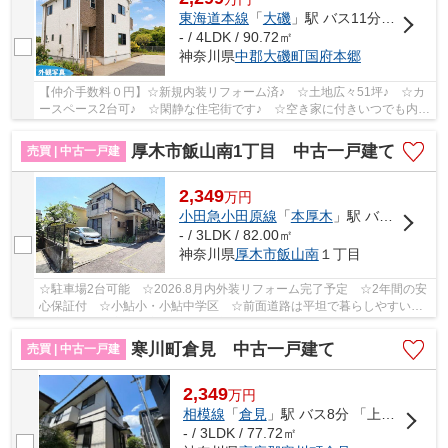
東海道本線
「
大磯
」駅 バス11分 「中丸（大磯町）」 停歩5分
- / 4LDK / 90.72㎡
神奈川県
中郡大磯町
国府本郷
【仲介手数料０円】☆新規内装リフォーム済♪ ☆土地広々51坪♪ ☆カ
ースペース2台可♪ ☆閑静な住宅街です♪ ☆空き家に付きいつでも内見
可能です♪ 【大磯町の中古戸建の事ならリビングボ...
厚木市飯山南1丁目 中古一戸建て
売買 | 中古一戸建
2,349
万
円
小田急小田原線
「
本厚木
」駅 バス9分 「八ツ橋」 停歩2分
- / 3LDK / 82.00㎡
神奈川県
厚木市
飯山南
１丁目
☆駐車場2台可能 ☆2026.8月内外装リフォーム完了予定 ☆2年間の安
心保証付 ☆小鮎小・小鮎中学区 ☆前面道路は平坦で暮らしやすい住
環境 ☆全居室収納完備♪ 【厚木市の中古戸建のこと...
寒川町倉見 中古一戸建て
売買 | 中古一戸建
2,349
万
円
相模線
「
倉見
」駅 バス8分 「上大村」 停歩3分
- / 3LDK / 77.72㎡