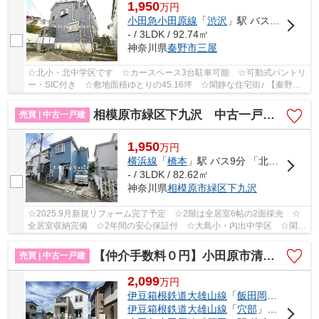
1,950
万
円
小田急小田原線
「
渋沢
」駅 バス14分 「塚原橋（秦野市）」 停歩6分
- / 3LDK / 92.74㎡
神奈川県
秦野市
三屋
☆北小・北中学区です ☆カースペース3台駐車可能 ☆可動式パントリ
ー・SIC付き ☆敷地面積ゆとりの45.16坪 ☆閑静な住宅街♪ 【秦野市
の中古戸建のことならリビングボイスにお任せくだ...
相模原市緑区下九沢 中古一戸建て
売買 | 中古一戸建
1,950
万
円
横浜線
「
橋本
」駅 バス9分 「北公園入口」 停歩2分
- / 3LDK / 82.62㎡
神奈川県
相模原市緑区
下九沢
☆2025.9月新規リフォーム完了予定 ☆2階は全居室6帖の2面採光 ☆
全居室収納完備 ☆2年間の安心保証付 ☆大島小・内出中学区 ☆閑静
な住宅街♪ 【相模原市緑区の中古戸建のことならリビ...
【仲介手数料０円】小田原市清水新田 中古一戸建て
売買 | 中古一戸建
2,099
万
円
伊豆箱根鉄道大雄山線
「
飯田岡
」駅 徒歩9
伊豆箱根鉄道大雄山線
「
穴部
」駅 徒歩10分