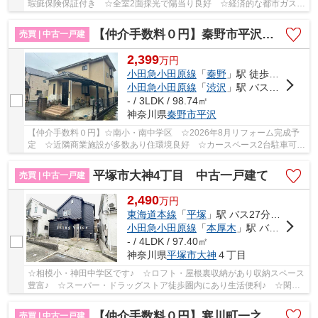
瑕疵保険保証付き ☆全室2面採光で陽当り良好 ☆経済的な都市ガス設
備 ☆平坦地で暮らしやすい住環境 ☆収納豊富な間...
【仲介手数料０円】秦野市平沢 中古一戸建て
売買 | 中古一戸建
2,399
万
円
小田急小田原線
「
秦野
」駅 徒歩26分
小田急小田原線
「
渋沢
」駅 バス10分 「保健福祉センター前（秦野市）」 停歩5分
- / 3LDK / 98.74㎡
神奈川県
秦野市
平沢
【仲介手数料０円】☆南小・南中学区 ☆2026年8月リフォーム完成予
定 ☆近隣商業施設が多数あり住環境良好 ☆カースペース2台駐車可能
（車種による） ☆小・中学校徒歩圏内♪ 【秦野市の...
平塚市大神4丁目 中古一戸建て
売買 | 中古一戸建
2,490
万
円
東海道本線
「
平塚
」駅 バス27分 「真芳寺」 停歩3分
小田急小田原線
「
本厚木
」駅 バス19分 「真芳寺」 停歩3分
- / 4LDK / 97.40㎡
神奈川県
平塚市
大神
４丁目
☆相模小・神田中学区です♪ ☆ロフト・屋根裏収納があり収納スペース
豊富♪ ☆スーパー・ドラッグストア徒歩圏内にあり生活便利♪ ☆閑静
な住宅街♪ ☆エアコン・照明器具付♪ 【平塚市の...
【仲介手数料０円】寒川町一之宮5丁目 中古一戸建て
売買 | 中古一戸建