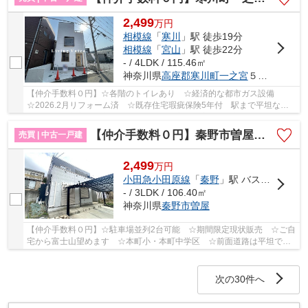
2,499
万
円
相模線
「
寒川
」駅 徒歩19分
相模線
「
宮山
」駅 徒歩22分
- / 4LDK / 115.46㎡
神奈川県
高座郡寒川町
一之宮
５丁目
【仲介手数料０円】☆各階のトイレあり ☆経済的な都市ガス設備
☆2026.2月リフォーム済 ☆既存住宅瑕疵保険5年付 駅まで平坦な道
のり ☆一之宮小・寒川中学区 ☆全居室収納完備♪ 【寒...
【仲介手数料０円】秦野市曽屋 中古一戸建て
売買 | 中古一戸建
2,499
万
円
小田急小田原線
「
秦野
」駅 バス13分 「才ヶ分」 停歩6分
- / 3LDK / 106.40㎡
神奈川県
秦野市
曽屋
【仲介手数料０円】☆駐車場並列2台可能 ☆期間限定現状販売 ☆ご自
宅から富士山望めます ☆本町小・本町中学区 ☆前面道路は平坦で暮
らしやすい住環境 ☆閑静な住宅街♪ 【秦野市の中古...
次の30件へ