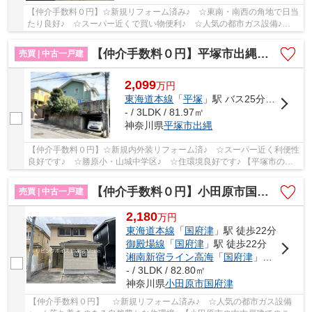
【仲介手数料０円】☆新規リフォーム済み♪ ☆東南・南西の角地で日当
たり良好♪ ☆スーパー近くで買い物便利♪ ☆人気の都市ガス設備♪
【相模原市緑区の中古戸建てのことならリビングボイ...
【仲介手数料０円】平塚市出縄 中古戸建
売買 | 中古一戸建
2,099
万
円
東海道本線
「
平塚
」駅 バス25分 「下出縄」 停歩6分
- / 3LDK / 81.97㎡
神奈川県
平塚市
出縄
【仲介手数料０円】☆新規内外装リフォーム済♪ ☆スーパー近く利便性
良好です♪ ☆勝原小・山城中学区♪ ☆住環境良好です♪ 【平塚市の中
古戸建の事ならリビングボイスにお任せ下さい！】
【仲介手数料０円】小田原市国府津 中古一戸建て
売買 | 中古一戸建
2,180
万
円
東海道本線
「
国府津
」駅 徒歩22分
御殿場線
「
国府津
」駅 徒歩22分
湘南新宿ライン高海
「
国府津
」駅 徒歩22分
- / 3LDK / 82.80㎡
神奈川県
小田原市
国府津
【仲介手数料０円】 ☆新規リフォーム済み♪ ☆人気の都市ガス設備