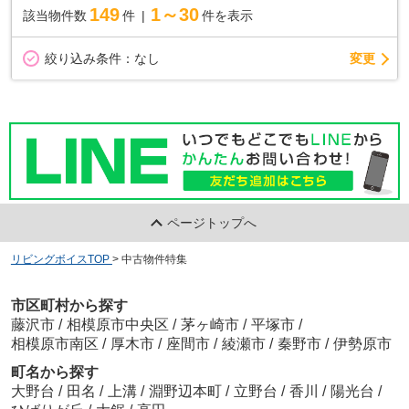
149
1～30
該当物件数
件
件を表示
変更
絞り込み条件：
なし
ページトップへ
リビングボイスTOP
>
中古物件特集
市区町村から探す
藤沢市
/
相模原市中央区
/
茅ヶ崎市
/
平塚市
/
相模原市南区
/
厚木市
/
座間市
/
綾瀬市
/
秦野市
/
伊勢原市
町名から探す
大野台
/
田名
/
上溝
/
淵野辺本町
/
立野台
/
香川
/
陽光台
/