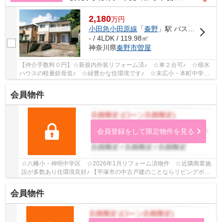
2,180
万
円
小田急小田原線
「
秦野
」駅 バス13分 「曽屋弘法」 停歩4分
- / 4LDK / 119.98㎡
神奈川県
秦野市
曽屋
【仲介手数料０円】☆新規内外装リフォーム済♪ ☆車２台可♪ ☆積水
ハウスの軽量鉄骨造♪ ☆緑豊かな住環境です♪ ☆末広小・本町中学区♪
【秦野市の中古戸建の事ならリビングボイスにお任...
会員物件
会員登録をして限定物件を見る
☆八幡小・神明中学区 ☆2026年1月リフォーム済物件 ☆近隣商業施
設が多数あり住環境良好♪ 【平塚市の中古戸建のことならリビングボイ
スにお任せください！】
会員物件