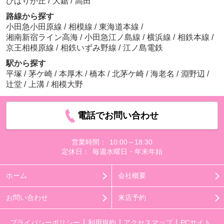
ひばりが丘
/
大鋸
/
高田
路線から探す
小田急小田原線
/
相模線
/
東海道本線
/
湘南新宿ライン高海
/
小田急江ノ島線
/
横浜線
/
相鉄本線
/
京王相模原線
/
相鉄いずみ野線
/
江ノ島電鉄
駅から探す
平塚
/
茅ケ崎
/
本厚木
/
橋本
/
北茅ケ崎
/
海老名
/
淵野辺
/
辻堂
/
上溝
/
相模大野
電話でお問い合わせ
営業時間：
10:00～18:30
定休日：
毎週水曜日・年末年始
ホーム
会社概要
お問い合わせ
来店予約
プライバシーポリシー
利用規約
アクセスマップ
PCサイト