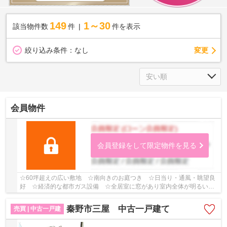
149
1～30
該当物件数
件
件を表示
変更
絞り込み条件：
なし
会員物件
会員登録をして限定物件を見る
☆60坪超えの広い敷地 ☆南向きのお庭つき ☆日当り・通風・眺望良
好 ☆経済的な都市ガス設備 ☆全居室に窓があり室内全体が明るいで
す♪ 【平塚市の中古戸建のことならリビングボイスに...
秦野市三屋 中古一戸建て
売買 | 中古一戸建