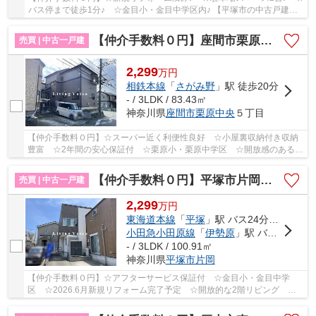
バス停まで徒歩1分♪ ☆金目小・金目中学区内♪ 【平塚市の中古戸建て
のことならリビングボイスにお任せ下さい！】
【仲介手数料０円】座間市栗原中央5丁目 中古一戸建て
売買 | 中古一戸建
2,299
万
円
相鉄本線
「
さがみ野
」駅 徒歩20分
- / 3LDK / 83.43㎡
神奈川県
座間市
栗原中央
５丁目
【仲介手数料０円】☆スーパー近く利便性良好 ☆小屋裏収納付き収納
豊富 ☆2年間の安心保証付 ☆栗原小・栗原中学区 ☆開放感のある角
地 ☆2025.11月新規リフォーム完了予定♪ 【座間市...
【仲介手数料０円】平塚市片岡 中古一戸建て
売買 | 中古一戸建
2,299
万
円
東海道本線
「
平塚
」駅 バス24分 「片岡（神奈川県）」 停歩9分
小田急小田原線
「
伊勢原
」駅 バス21分 「平塚西郵便局前」 停歩3分
- / 3LDK / 100.91㎡
神奈川県
平塚市
片岡
【仲介手数料０円】☆アフターサービス保証付 ☆金目小・金目中学
区 ☆2026.6月新規リフォーム完了予定 ☆開放的な2階リビング ☆
リビングイン階段 ☆コンビニ徒歩圏内♪ 【平塚市の中古...