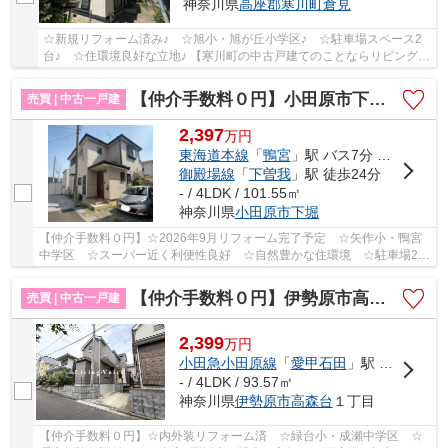
神奈川県
高座郡寒川町
倉見
☆新規リフォーム済み♪ ☆旭小・旭が丘小学区♪ ☆駐車場スペース2
台♪ ☆住環境良好な立地♪ 【寒川町の中古戸建てのことならリビングボ
イスにお任せ下さい！】
【仲介手数料０円】小田原市下堀 中古一戸建て
売買 | 中古一戸建
2,397
万
円
東海道本線
「
鴨宮
」駅 バス7分 「下堀入口」 停歩9分
御殿場線
「
下曽我
」駅 徒歩24分
- / 4LDK / 101.55㎡
神奈川県
小田原市
下堀
【仲介手数料０円】☆2026年9月リフォーム完了予定 ☆矢作小・鴨宮
中学区 ☆スーパー近く利便性良好 ☆自然豊かな住環境 ☆駐車場2台
駐車可能 ☆陽当り・通風良好♪ 【小田原市の中古戸...
【仲介手数料０円】伊勢原市高森台1丁目 中古一戸建て
売買 | 中古一戸建
2,399
万
円
小田急小田原線
「
愛甲石田
」駅 徒歩19分
- / 4LDK / 93.57㎡
神奈川県
伊勢原市
高森台
１丁目
【仲介手数料０円】☆内外装リフォーム済 ☆緑台小・成瀬中学区 ☆