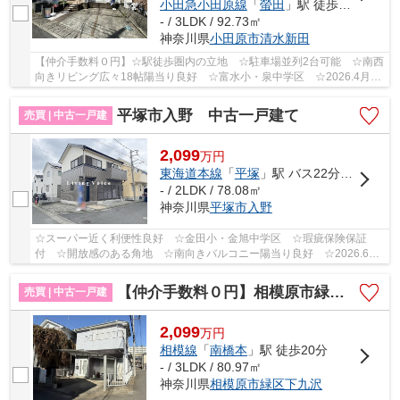
小田急小田原線
「
螢田
」駅 徒歩15分
- / 3LDK / 92.73㎡
神奈川県
小田原市
清水新田
【仲介手数料０円】☆駅徒歩圏内の立地 ☆駐車場並列2台可能 ☆南西
向きリビング広々18帖陽当り良好 ☆富水小・泉中学区 ☆2026.4月内
外装リフォーム完了予定 ☆2階全居室収納完備♪ 【...
平塚市入野 中古一戸建て
売買 | 中古一戸建
2,099
万
円
東海道本線
「
平塚
」駅 バス22分 「金田公民館」 停歩3分
- / 2LDK / 78.08㎡
神奈川県
平塚市
入野
☆スーパー近く利便性良好 ☆金田小・金旭中学区 ☆瑕疵保険保証
付 ☆開放感のある角地 ☆南向きバルコニー陽当り良好 ☆2026.6月
リフォーム完了予定♪ 【平塚市の中古戸建のことならリ...
【仲介手数料０円】相模原市緑区下九沢 中古一戸建て
売買 | 中古一戸建
2,099
万
円
相模線
「
南橋本
」駅 徒歩20分
- / 3LDK / 80.97㎡
神奈川県
相模原市緑区
下九沢