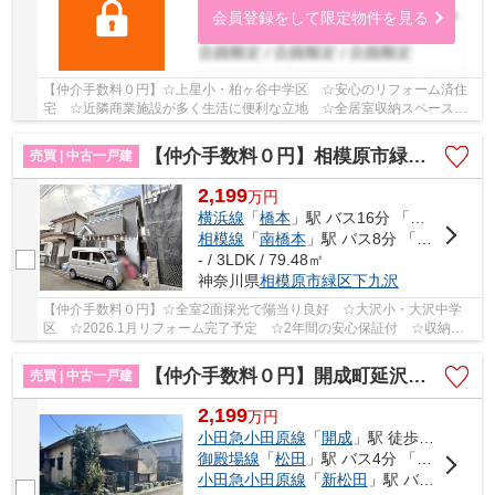
会員登録をして限定物件を見る
【仲介手数料０円】☆上星小・柏ヶ谷中学区 ☆安心のリフォーム済住
宅 ☆近隣商業施設が多く生活に便利な立地 ☆全居室収納スペースあ
り ☆閑静な住宅地♪ 【海老名市の中古戸建のことな...
【仲介手数料０円】相模原市緑区下九沢 中古一戸建て
売買 | 中古一戸建
2,199
万
円
横浜線
「
橋本
」駅 バス16分 「北公園入口（神奈川県）」 停歩3分
相模線
「
南橋本
」駅 バス8分 「峡の原」 停歩17分
- / 3LDK / 79.48㎡
神奈川県
相模原市緑区
下九沢
【仲介手数料０円】☆全室2面採光で陽当り良好 ☆大沢小・大沢中学
区 ☆2026.1月リフォーム完了予定 ☆2年間の安心保証付 ☆収納豊
富な間取り ☆閑静な住宅街♪ 【相模原市緑区の中古戸...
【仲介手数料０円】開成町延沢 中古一戸建て
売買 | 中古一戸建
2,199
万
円
小田急小田原線
「
開成
」駅 徒歩30分
御殿場線
「
松田
」駅 バス4分 「四ツ角（開成町）」 停歩9分
小田急小田原線
「
新松田
」駅 バス9分 「四ツ角（開成町）」 停歩9分