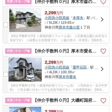
【仲介手数料０円】厚木市森の里1丁目 中古戸建
売買 | 中古一戸建
2,299
万
円
小田急小田原線
「
本厚木
」駅 バス24分 「森の里1丁目」 停歩5分
- / 5LDK / 119.65㎡
神奈川県
厚木市
森の里
１丁目
【仲介手数料０円】☆新規内装リフォーム済♪ ☆北東側公園ため日当り
良好です♪ ☆緑豊かな住環境です♪ ☆森の里小・中学区♪ 【厚木市の
中古戸建の事ならリビングボイスにお任せ下さい！】
【仲介手数料０円】厚木市愛名 中古戸建
売買 | 中古一戸建
2,299
万
円
小田急小田原線
「
愛甲石田
」駅 バス10分 「宮地」 停歩1分
- / 4LDK / 100.39㎡
神奈川県
厚木市
愛名
【仲介手数料０円】☆新規内外装リフォーム済♪ ☆毛利台小・玉川中学
区♪ ☆空き家に付きいつでも内見可能です♪ ☆住環境良好♪ 【厚木市
の中古戸建の事ならリビングボイスにお任せ下さい...
【仲介手数料０円】大磯町国府本郷 中古戸建
売買 | 中古一戸建
2,299
万
円