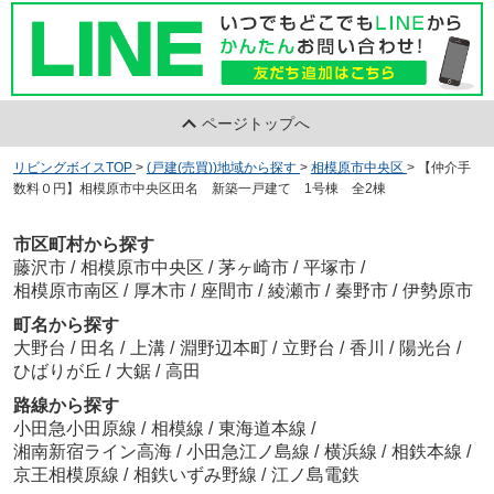
ページトップへ
リビングボイスTOP
>
(戸建(売買))地域から探す
>
相模原市中央区
>
【仲介手
数料０円】相模原市中央区田名 新築一戸建て 1号棟 全2棟
市区町村から探す
藤沢市
/
相模原市中央区
/
茅ヶ崎市
/
平塚市
/
相模原市南区
/
厚木市
/
座間市
/
綾瀬市
/
秦野市
/
伊勢原市
町名から探す
大野台
/
田名
/
上溝
/
淵野辺本町
/
立野台
/
香川
/
陽光台
/
ひばりが丘
/
大鋸
/
高田
路線から探す
小田急小田原線
/
相模線
/
東海道本線
/
湘南新宿ライン高海
/
小田急江ノ島線
/
横浜線
/
相鉄本線
/
京王相模原線
/
相鉄いずみ野線
/
江ノ島電鉄