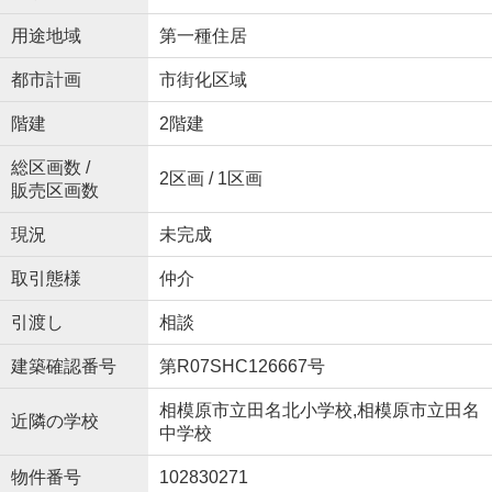
用途地域
第一種住居
都市計画
市街化区域
階建
2階建
総区画数 /
2区画 / 1区画
販売区画数
現況
未完成
取引態様
仲介
引渡し
相談
建築確認番号
第R07SHC126667号
相模原市立田名北小学校,相模原市立田名
近隣の学校
中学校
物件番号
102830271