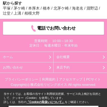
駅から探す
平塚
/
茅ケ崎
/
本厚木
/
橋本
/
北茅ケ崎
/
海老名
/
淵野辺
/
辻堂
/
上溝
/
相模大野
電話でお問い合わせ
営業時間：
10:00～18:30
定休日：
毎週水曜日・年末年始
ホーム
会社概要
お問い合わせ
来店予約
プライバシーポリシー
利用規約
アクセスマップ
PCサイト
Copyright(c) 株式会社リビングボイス All rights reserved.
当サイトでは、お客様の当サイト利用状況把握、サービス向上検討を目的と
して、クッキー（Cookie）を使用しています。
詳しくは、当社の
「Cookieの取扱いについて」
をご確認ください。