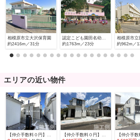
相模原市立大沢保育園
認定こども園田名幼稚園
約2416m／31分
約1763m／23分
約962m／1
エリアの近い物件
【仲介手数料０円】相模原市中央区宮下本町1丁目4期 新築一戸建て
【仲介手数料０円】相模原市中央区淵野辺本町1丁目 新築一戸建て 全5区画