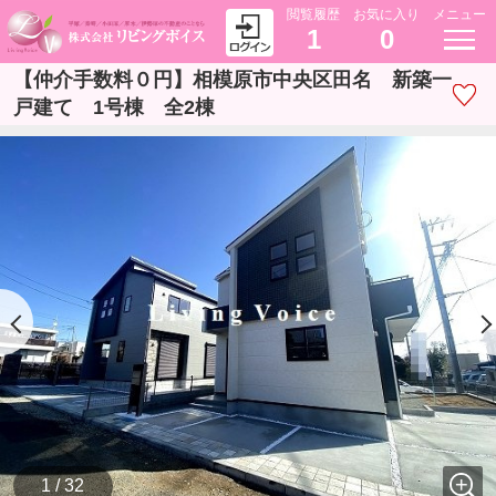
閲覧履歴
お気に入り
メニュー
1
0
【仲介手数料０円】相模原市中央区田名 新築一
戸建て 1号棟 全2棟
1 / 32