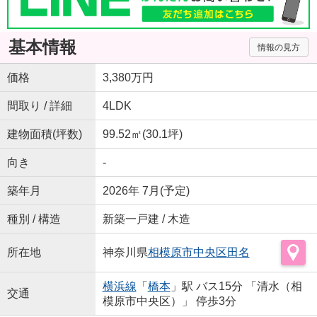
基本情報
情報の見方
価格
3,380万円
間取り / 詳細
4LDK
建物面積(坪数)
99.52㎡(30.1坪)
向き
-
築年月
2026年 7月(予定)
種別 / 構造
新築一戸建 / 木造
所在地
神奈川県
相模原市中央区
田名
横浜線
「
橋本
」駅 バス15分 「清水（相
交通
模原市中央区）」 停歩3分