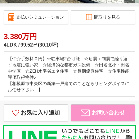
支払いシミュレーション
間取りを見る
3,380万円
4LDK
99.52㎡(30.10坪)
【仲介手数料０円】☆駐車場2台可能 ☆耐震＋制震で繰り返
す地震に強い家 ☆経済的な都市ガス設備 ☆田名北小・田名
中学区 ☆ZEH水準省エネ住宅 ☆長期優良住宅 ☆住宅性能
評価取得物件♪
【相模原市中央区の新築一戸建てのことならリビングボイスに
お任せ下さい！】
お気に入り追加
お問い合わせ