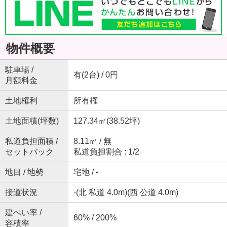
物件概要
駐車場 /
有(2台) / 0円
月額料金
土地権利
所有権
土地面積(坪数)
127.34㎡(38.52坪)
私道負担面積 /
8.11㎡ / 無
セットバック
私道負担割合 : 1/2
地目 / 地勢
宅地 / -
接道状況
-(北 私道 4.0m)(西 公道 4.0m)
建ぺい率 /
60% / 200%
容積率