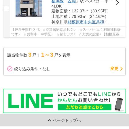
横浜線
「
古淵
」駅 バス7分 「宇宙科学研究本部」 停歩7分
4LDK
建物面積：132.07㎡（39.95坪）
土地面積：79.90㎡（24.16坪）
神奈川県
相模原市中央区
共和
１丁目
【仲介手数料０円】☆淵野辺駅徒歩10分♪ ☆スーパー近く利便性良好
です♪ ☆共和小・中学区♪ ☆都市ガス♪ ☆充実の設備♪ 【相模原市中
央区の新築一戸建ての事ならリビングボイスにお任せ...
3
1～3
該当物件数
戸
戸を表示
変更
絞り込み条件：
なし
ページトップへ