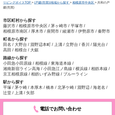
リビングボイスTOP
>
(戸建(売買))地域から探す
>
相模原市中央区
>
共和の戸
建(売買)
市区町村から探す
藤沢市
/
相模原市中央区
/
茅ヶ崎市
/
平塚市
/
相模原市南区
/
厚木市
/
座間市
/
綾瀬市
/
伊勢原市
/
秦野市
町名から探す
田名
/
大野台
/
淵野辺本町
/
上溝
/
立野台
/
香川
/
陽光台
/
高田
/
相模台
/
大鋸
路線から探す
小田急小田原線
/
相模線
/
東海道本線
/
湘南新宿ライン高海
/
小田急江ノ島線
/
横浜線
/
相鉄本線
/
京王相模原線
/
相鉄いずみ野線
/
ブルーライン
駅から探す
平塚
/
茅ケ崎
/
本厚木
/
橋本
/
北茅ケ崎
/
淵野辺
/
海老名
/
辻堂
/
上溝
/
矢部
電話でお問い合わせ