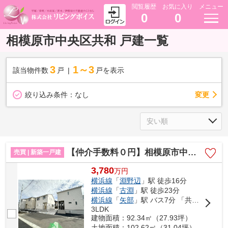
閲覧履歴
お気に入り
メニュー
0
0
相模原市中央区共和 戸建一覧
3
1～3
該当物件数
戸
戸を表示
変更
絞り込み条件：
なし
【仲介手数料０円】相模原市中央区共和第6 新築一戸建て 4号棟 全10棟
売買 | 新築一戸建
3,780
万
円
横浜線
「
淵野辺
」駅 徒歩16分
横浜線
「
古淵
」駅 徒歩23分
横浜線
「
矢部
」駅 バス7分 「共和（神奈川県）」 停歩5分
3LDK
建物面積：92.34㎡（27.93坪）
土地面積：102.62㎡（31.04坪）