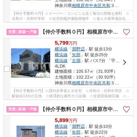
神奈川県
相模原市中央区
共和
３丁目
【仲介手数料０円】☆スーパー・コンビニも近く毎日の買物も便利 ☆
共和小・共和中学区 ☆住宅性能評価取得物件 ☆省エネ基準適合住
宅 ☆駅徒歩圏内の立地 ☆全居室収納完備 ☆主寝室6...
【仲介手数料０円】相模原市中央区共和5期 新築一戸建て
売買 | 新築一戸建
5,799
万
円
横浜線
「
淵野辺
」駅 徒歩13分
横浜線
「
矢部
」駅 徒歩25分
横浜線
「
古淵
」駅 バス7分 「宇宙科学研究本部」 停歩4分
4LDK
建物面積：105.57㎡（31.93坪）
土地面積：102.22㎡（30.92坪）
神奈川県
相模原市中央区
共和
３丁目
【仲介手数料０円】☆ZEH水準省エネ住宅 ☆共和小・共和中学区 ☆
駅徒歩13分の立地 ☆経済的な都市ガス設備 ☆全居室収納完備 ☆ス
ーパー近く利便性良好♪ 【相模原市中央区の新築一戸建...
【仲介手数料０円】相模原市中央区共和2期 新築一戸建て
売買 | 新築一戸建
5,899
万
円
横浜線
「
淵野辺
」駅 徒歩10分
横浜線
「
矢部
」駅 徒歩22分