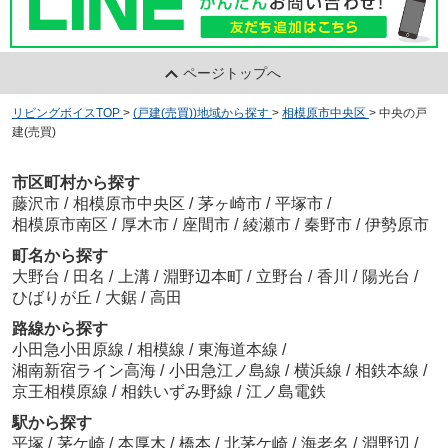
ページトップへ
リビングボイスTOP
>
(戸建(売買))地域から探す
>
相模原市中央区
>
中央の戸
建(売買)
市区町村から探す
藤沢市
/
相模原市中央区
/
茅ヶ崎市
/
平塚市
/
相模原市南区
/
厚木市
/
座間市
/
綾瀬市
/
秦野市
/
伊勢原市
町名から探す
大野台
/
田名
/
上溝
/
淵野辺本町
/
立野台
/
香川
/
陽光台
/
ひばりが丘
/
大鋸
/
高田
路線から探す
小田急小田原線
/
相模線
/
東海道本線
/
湘南新宿ライン高海
/
小田急江ノ島線
/
横浜線
/
相鉄本線
/
京王相模原線
/
相鉄いずみ野線
/
江ノ島電鉄
駅から探す
平塚
/
茅ケ崎
/
本厚木
/
橋本
/
北茅ケ崎
/
海老名
/
淵野辺
/