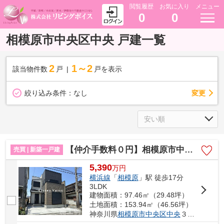
閲覧履歴
お気に入り
メニュー
0
0
相模原市中央区中央 戸建一覧
2
1～2
該当物件数
戸
戸を表示
変更
絞り込み条件：
なし
【仲介手数料０円】相模原市中央区中央3丁目 新築一戸建て 全5区画
売買 | 新築一戸建
5,390
万
円
横浜線
「
相模原
」駅 徒歩17分
3LDK
建物面積：97.46㎡（29.48坪）
土地面積：153.94㎡（46.56坪）
神奈川県
相模原市中央区
中央
３丁目