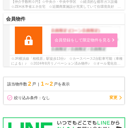
【仲介手数料０円】☆中央小・中央中学区 ☆経済的な都市ガス設備
☆ZEH水準省エネ住宅 ☆近隣商業施設が充実していて住環境良好 ☆
ルーフバルコニー付き ☆WICなど収納スペース豊富♪ ...
会員物件
会員登録をして限定物件を見る
☆JR横浜線「相模原」駅徒歩13分♪ ☆カースペース2台駐車可能（車種
による）♪ ☆2024年8月リノベーション済み物件♪ ☆オール電化住宅
♪ ☆WICが3つあり収納スペース豊富♪ ☆近隣商業施設...
2
1～2
該当物件数
戸
戸を表示
変更
絞り込み条件：
なし