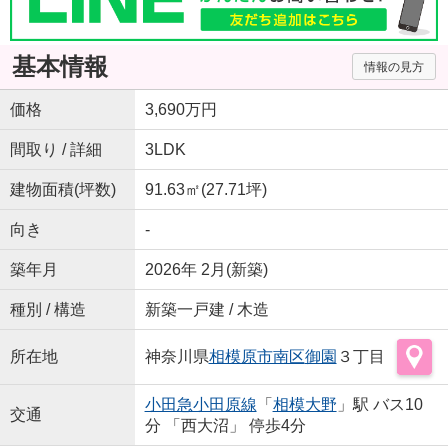
基本情報
情報の見方
価格
3,690万円
間取り / 詳細
3LDK
建物面積(坪数)
91.63㎡(27.71坪)
向き
-
築年月
2026年 2月(新築)
種別 / 構造
新築一戸建 / 木造
所在地
神奈川県
相模原市南区
御園
３丁目
小田急小田原線
「
相模大野
」駅 バス10
交通
分 「西大沼」 停歩4分