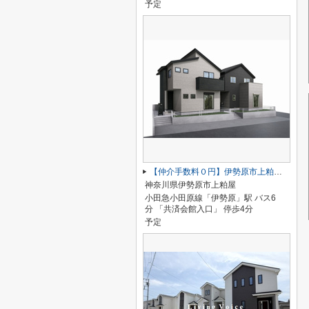
予定
【仲介手数料０円】伊勢原市上粕屋第2期 新築一戸建て 1号棟 全2棟
神奈川県伊勢原市上粕屋
小田急小田原線「伊勢原」駅 バス6
分 「共済会館入口」 停歩4分
予定