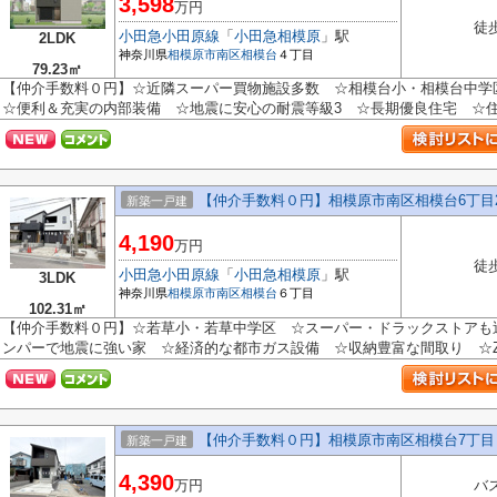
3,598
万円
徒
小田急小田原線
「
小田急相模原
」駅
2LDK
神奈川県
相模原市南区
相模台
４丁目
79.23㎡
【仲介手数料０円】☆近隣スーパー買物施設多数 ☆相模台小・相模台中
☆便利＆充実の内部装備 ☆地震に安心の耐震等級3 ☆長期優良住宅 ☆住宅
【仲介手数料０円】相模原市南区相模台6丁目
新築一戸建
4,190
万円
徒
小田急小田原線
「
小田急相模原
」駅
3LDK
神奈川県
相模原市南区
相模台
６丁目
102.31㎡
【仲介手数料０円】☆若草小・若草中学区 ☆スーパー・ドラックストアも
ンパーで地震に強い家 ☆経済的な都市ガス設備 ☆収納豊富な間取り ☆ZEH
【仲介手数料０円】相模原市南区相模台7丁
新築一戸建
4,390
万円
バ