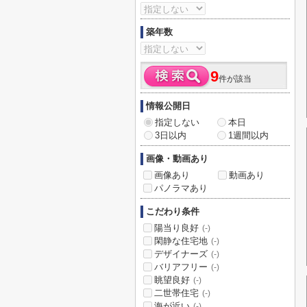
築年数
9
件が該当
情報公開日
指定しない
本日
3日以内
1週間以内
画像・動画あり
画像あり
動画あり
パノラマあり
こだわり条件
陽当り良好
(-)
閑静な住宅地
(-)
デザイナーズ
(-)
バリアフリー
(-)
眺望良好
(-)
二世帯住宅
(-)
海が近い
(-)