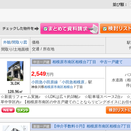
並び順：
外観
/
間取り図
価格
駅
交通 / 所在地
間取り/土地面積
相模原市南区相模台7丁目 中古一戸建て
中古一戸建
2,549
万円
バ
水道路（相
小田急小田原線
「
小田急相模原
」駅
3LDK
停
神奈川県
相模原市南区
相模台
７丁目
128.96㎡
☆新規リフォーム実施♪ ☆LDKは広々約18帖♪ ☆駐車場スペース2台♪ 
草中学区内♪ 【相模原市南区の中古戸建てのことならリビングボイスにお任せ下
【仲介手数料０円】相模原市南区相模台7丁目
新築一戸建