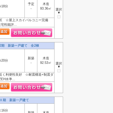
予定
木造
歩18分
-
93.36㎡
選択
▼
学区 ☆屋上スカイバルコニー完備
性能評...
2期 新築一戸建て 全2棟
新築
木造
歩20分
-
92.53㎡
選択
▼
近く利便性良好 ☆耐震構造+制震ダ
水準...
目Ⅱ期 新築一戸建て
ス16分
新築
木造