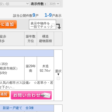
表示件数：
9
1-9
該当公開件数
戸
戸表示
表示中物件を
一括でチェック
徒歩
築年数
構造
停歩
方位
建物面積
ス16分
築29年
木造
模原市南区）
南
92.74㎡
選択
歩9分
▼
☆人気の都市ガス設備♪ ☆若草小・若
さい...
 新築一戸建て 全3棟