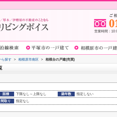
営業時間：10
域から探す
>
相模原市南区
>
相模台の戸建(売買)
覧
面積
下限なし～上限なし
築年数
指定しない
間取り
指定なし