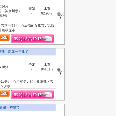
ス14分
新築
木造
前（神奈川県）
-
92.95㎡
選択
歩2分
▼
・若草中学区 ☆経済的な都市ガス設
相模原市...
5期 新築一戸建て
予定
木造
歩18分
-
104.11㎡
選択
▼
18分♪ ☆浴室テレビ・食洗機・玄
グボ...
 新築一戸建て