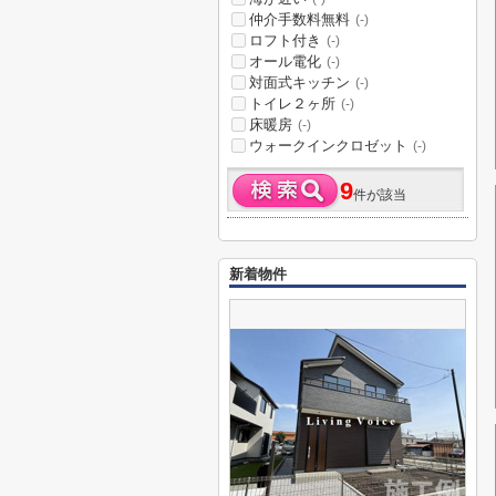
仲介手数料無料
(-)
ロフト付き
(-)
オール電化
(-)
対面式キッチン
(-)
トイレ２ヶ所
(-)
床暖房
(-)
ウォークインクロゼット
(-)
9
件が該当
新着物件