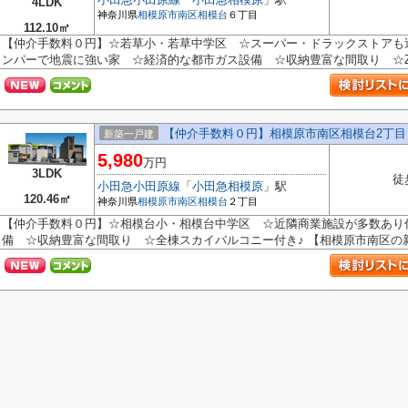
4LDK
神奈川県
相模原市南区
相模台
６丁目
112.10㎡
【仲介手数料０円】☆若草小・若草中学区 ☆スーパー・ドラックストアも
ンパーで地震に強い家 ☆経済的な都市ガス設備 ☆収納豊富な間取り ☆ZEH
【仲介手数料０円】相模原市南区相模台2丁目
新築一戸建
5,980
万円
3LDK
徒
小田急小田原線
「
小田急相模原
」駅
120.46㎡
神奈川県
相模原市南区
相模台
２丁目
【仲介手数料０円】☆相模台小・相模台中学区 ☆近隣商業施設が多数あり
備 ☆収納豊富な間取り ☆全棟スカイバルコニー付き♪ 【相模原市南区の新築