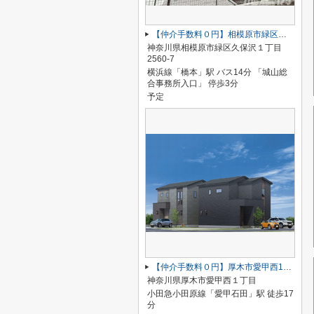
【仲介手数料０円】相模原市緑区久保沢1丁目 新築一戸建て 4号棟
神奈川県相模原市緑区久保沢１丁目
2560-7
横浜線「橋本」駅 バス14分 「城山総
合事務所入口」 停歩3分
予定
【仲介手数料０円】厚木市愛甲西1丁目 新築一戸建て 1号棟
神奈川県厚木市愛甲西１丁目
小田急小田原線「愛甲石田」駅 徒歩17
分