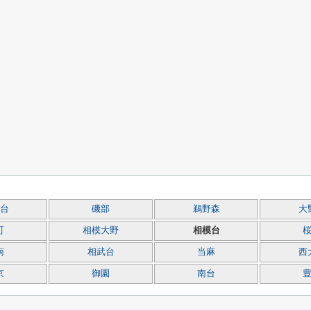
台
磯部
鵜野森
大
町
相模大野
相模台
南
相武台
当麻
西
京
御園
南台