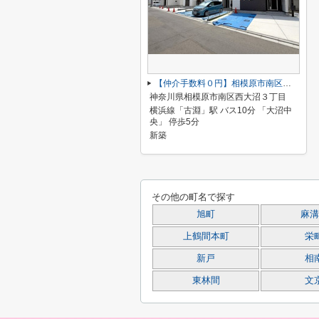
【仲介手数料０円】相模原市南区西大沼3丁目 新築一戸建て 全14棟
神奈川県相模原市南区西大沼３丁目
横浜線「古淵」駅 バス10分 「大沼中
央」 停歩5分
新築
その他の町名で探す
旭町
麻溝
上鶴間本町
栄
新戸
相
東林間
文