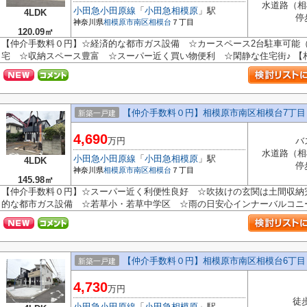
水道路（相
小田急小田原線
「
小田急相模原
」駅
4LDK
停
神奈川県
相模原市南区
相模台
７丁目
120.09㎡
【仲介手数料０円】☆経済的な都市ガス設備 ☆カースペース2台駐車可能
宅 ☆収納スペース豊富 ☆スーパー近く買い物便利 ☆閑静な住宅街♪ 【相模
【仲介手数料０円】相模原市南区相模台7丁目
新築一戸建
4,690
万円
バ
水道路（相
小田急小田原線
「
小田急相模原
」駅
4LDK
停
神奈川県
相模原市南区
相模台
７丁目
145.98㎡
【仲介手数料０円】☆スーパー近く利便性良好 ☆吹抜けの玄関は土間収納
的な都市ガス設備 ☆若草小・若草中学区 ☆雨の日安心インナーバルコニー完
【仲介手数料０円】相模原市南区相模台6丁目
新築一戸建
4,730
万円
徒
小田急小田原線
「
小田急相模原
」駅