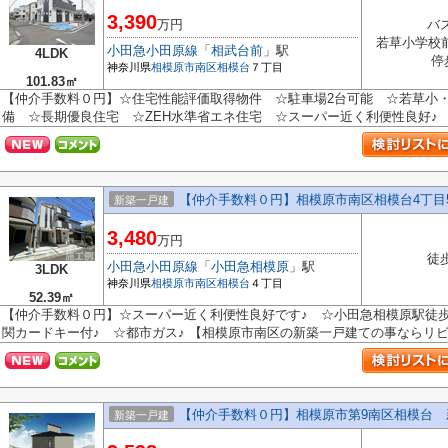
3,390
万円
バ
若草小学校
小田急小田原線
「
相武台前
」駅
4LDK
停
神奈川県
相模原市南区
相模台
７丁目
101.83㎡
【仲介手数料０円】☆住宅性能評価取得物件 ☆駐車場2台可能 ☆若草小
備 ☆長期優良住宅 ☆ZEH水準省エネ住宅 ☆スーパー近く利便性良好♪ 【
【仲介手数料０円】相模原市南区相模台4丁目
新築一戸建
3,480
万円
徒
小田急小田原線
「
小田急相模原
」駅
3LDK
神奈川県
相模原市南区
相模台
４丁目
52.39㎡
【仲介手数料０円】☆スーパー近く利便性良好です♪ ☆小田急相模原駅徒歩
関カードキー付♪ ☆都市ガス♪ 【相模原市南区の新築一戸建ての事ならリビン
【仲介手数料０円】相模原市第9南区相模台
新築一戸建