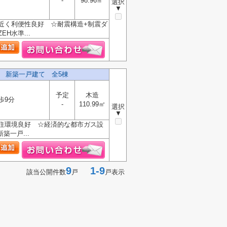
-
98.96㎡
選択
▼
近く利便性良好 ☆耐震構造+制震ダ
水準...
 新築一戸建て 全5棟
予定
木造
歩9分
-
110.99㎡
選択
▼
住環境良好 ☆経済的な都市ガス設
一戸...
9
1-9
該当公開件数
戸
戸表示