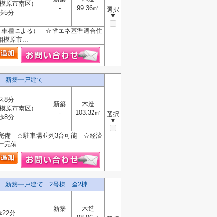
模原市南区）
-
99.36㎡
選択
歩5分
▼
（車種による） ☆省エネ基準適合住
原市...
 新築一戸建て
ス8分
新築
木造
模原市南区）
-
103.32㎡
選択
歩8分
▼
完備 ☆駐車場並列3台可能 ☆経済
備 ...
 新築一戸建て 2号棟 全2棟
新築
木造
歩22分