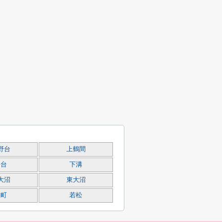
野台
上鶴間
桜台
下溝
大沼
東大沼
豊町
若松