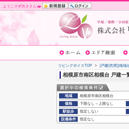
ようこそ
ゲスト
さん
リビングボイスTOP
>
(戸建(売買))地
相模原市南区相模台 戸建一
地域
相模原市南区相模台
価格
下限なし～上限なし
駅徒歩
指定しない
設備条件
指定なし