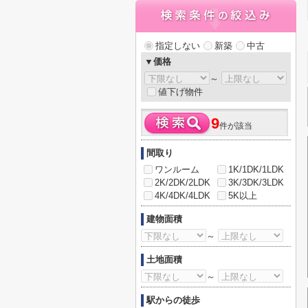
指定しない
新築
中古
▼価格
～
値下げ物件
9
件が該当
間取り
ワンルーム
1K/1DK/1LDK
2K/2DK/2LDK
3K/3DK/3LDK
4K/4DK/4LDK
5K以上
建物面積
～
土地面積
～
駅からの徒歩