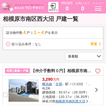
閲覧履歴
お気に入り
メニュー
0
0
相模原市南区西大沼 戸建一覧
4
1～4
該当物件数
戸
戸を表示
変更
絞り込み条件：
なし
【仲介手数料０円】相模原市南区西大沼3丁目 新築一戸建て 全14棟
売買 | 新築一戸建
3,290
万
円
横浜線
「
古淵
」駅 バス10分 「大沼中央」 停歩5分
4LDK
建物面積：93.57㎡（28.30坪）
土地面積：120.17㎡（36.35坪）
神奈川県
相模原市南区
西大沼
３丁目