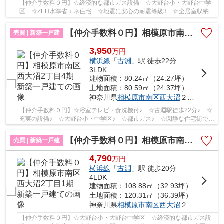
【仲介手数料０円】☆経済的な都市ガス設備 ☆大野台小・大野台中学
区 ☆ZEH水準省エネ住宅 ☆地震に安心の耐震等級3 ☆全居室収納完
備 ☆住宅性能評価取得物件 ☆リビング17帖以上♪ 【...
【仲介手数料０円】相模原市南区西大沼2丁目4期 新築一戸建て
売買 | 新築一戸建
3,950
万
円
横浜線
「
古淵
」駅 徒歩22分
3LDK
建物面積：80.24㎡（24.27坪）
土地面積：80.59㎡（24.37坪）
神奈川県
相模原市南区
西大沼
２丁目
【仲介手数料０円】☆浴室テレビ・食洗機付♪ ☆古淵駅徒歩22分♪ ☆
充実の設備♪ ☆大野台小・中学区♪ ☆都市ガス♪ ☆閑静な住宅街です
♪ 【相模原市南区の新築一戸建ての事ならリビングボ...
【仲介手数料０円】相模原市南区西大沼2丁目1期 新築一戸建て
売買 | 新築一戸建
4,790
万
円
横浜線
「
古淵
」駅 徒歩20分
4LDK
建物面積：108.88㎡（32.93坪）
土地面積：120.31㎡（36.39坪）
神奈川県
相模原市南区
西大沼
２丁目
【仲介手数料０円】☆大野台小・大野台中学区 ☆経済的な都市ガス設