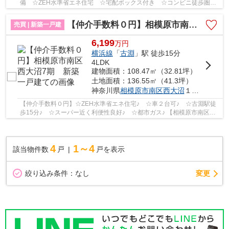
備 ☆ZEH水準省エネ住宅 ☆宅配ボックス付き ☆コンビニ徒歩圏内
にあり ☆カースペース並列2台駐車可能（車種による...
【仲介手数料０円】相模原市南区西大沼7期 新築一戸建て
売買 | 新築一戸建
6,199
万
円
横浜線
「
古淵
」駅 徒歩15分
4LDK
建物面積：108.47㎡（32.81坪）
土地面積：136.55㎡（41.3坪）
神奈川県
相模原市南区
西大沼
１丁目
【仲介手数料０円】☆ZEH水準省エネ住宅♪ ☆車２台可♪ ☆古淵駅徒
歩15分♪ ☆スーパー近く利便性良好♪ ☆都市ガス♪ 【相模原市南区の
新築一戸建ての事ならリビングボイスにお任せ下さい！】
4
1～4
該当物件数
戸
戸を表示
変更
絞り込み条件：
なし