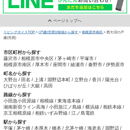
ページトップへ
リビングボイスTOP
>
(戸建(売買))地域から探す
>
相模原市南区
>
西大沼の戸
建(売買)
市区町村から探す
藤沢市
/
相模原市中央区
/
茅ヶ崎市
/
平塚市
/
相模原市南区
/
厚木市
/
座間市
/
綾瀬市
/
秦野市
/
伊勢原市
町名から探す
大野台
/
田名
/
上溝
/
淵野辺本町
/
立野台
/
香川
/
陽光台
/
ひばりが丘
/
大鋸
/
高田
路線から探す
小田急小田原線
/
相模線
/
東海道本線
/
湘南新宿ライン高海
/
小田急江ノ島線
/
横浜線
/
相鉄本線
/
京王相模原線
/
相鉄いずみ野線
/
江ノ島電鉄
駅から探す
平塚
/
茅ケ崎
/
本厚木
/
橋本
/
北茅ケ崎
/
海老名
/
淵野辺
/