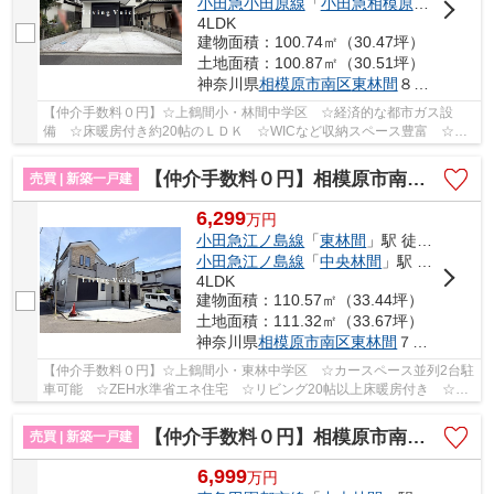
小田急小田原線
「
小田急相模原
」駅 バス4
4LDK
建物面積：100.74㎡（30.47坪）
土地面積：100.87㎡（30.51坪）
神奈川県
相模原市南区
東林間
８丁目
【仲介手数料０円】☆上鶴間小・林間中学区 ☆経済的な都市ガス設
備 ☆床暖房付き約20帖のＬＤＫ ☆WICなど収納スペース豊富 ☆カ
ースペース並列2台駐車可能（車種による） ☆コンビニ...
【仲介手数料０円】相模原市南区東林間17期 新築一戸建て 全2棟
売買 | 新築一戸建
6,299
万
円
小田急江ノ島線
「
東林間
」駅 徒歩13分
小田急江ノ島線
「
中央林間
」駅 徒歩16分
4LDK
建物面積：110.57㎡（33.44坪）
土地面積：111.32㎡（33.67坪）
神奈川県
相模原市南区
東林間
７丁目
【仲介手数料０円】☆上鶴間小・東林中学区 ☆カースペース並列2台駐
車可能 ☆ZEH水準省エネ住宅 ☆リビング20帖以上床暖房付き ☆2
駅利用可 ☆経済的な都市ガス設備 ☆WICなど収納スペ...
【仲介手数料０円】相模原市南区東林間15期 新築一戸建て
売買 | 新築一戸建
6,999
万
円