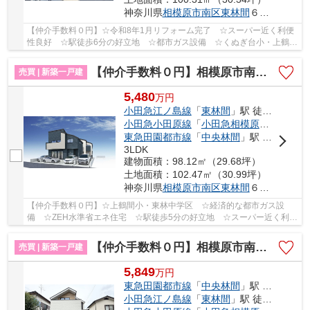
神奈川県
相模原市南区
東林間
６丁目
【仲介手数料０円】☆令和8年1月リフォーム完了 ☆スーパー近く利便
性良好 ☆駅徒歩6分の好立地 ☆都市ガス設備 ☆くぬぎ台小・上鶴間
中学区 ☆駐車場2台可能 ☆収納豊富♪ 【相模原市南...
【仲介手数料０円】相模原市南区東林間6丁目 新築一戸建て 全3棟
売買 | 新築一戸建
5,480
万
円
小田急江ノ島線
「
東林間
」駅 徒歩5分
小田急小田原線
「
小田急相模原
」駅 徒歩1
東急田園都市線
「
中央林間
」駅 徒歩22分
3LDK
建物面積：98.12㎡（29.68坪）
土地面積：102.47㎡（30.99坪）
神奈川県
相模原市南区
東林間
６丁目
【仲介手数料０円】☆上鶴間小・東林中学区 ☆経済的な都市ガス設
備 ☆ZEH水準省エネ住宅 ☆駅徒歩5分の好立地 ☆スーパー近く利便
性良好 ☆収納豊富な間取り♪ 【相模原市南区の新築一...
【仲介手数料０円】相模原市南区東林間13期 新築一戸建て
売買 | 新築一戸建
5,849
万
円
東急田園都市線
「
中央林間
」駅 徒歩12分
小田急江ノ島線
「
東林間
」駅 徒歩14分