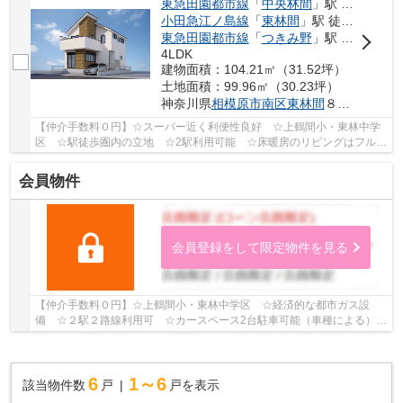
東急田園都市線
「
中央林間
」駅 徒歩10分
小田急江ノ島線
「
東林間
」駅 徒歩10分
東急田園都市線
「
つきみ野
」駅 バス3分 「つきみ野北農園」 停歩16分
4LDK
建物面積：104.21㎡（31.52坪）
土地面積：99.96㎡（30.23坪）
神奈川県
相模原市南区
東林間
８丁目
【仲介手数料０円】☆スーパー近く利便性良好 ☆上鶴間小・東林中学
区 ☆駅徒歩圏内の立地 ☆2駅利用可能 ☆床暖房のリビングはフルオ
ープンキッチンで開放感あり ☆ZEH水準省エネ住宅♪...
会員物件
会員登録をして限定物件を見る
【仲介手数料０円】☆上鶴間小・東林中学区 ☆経済的な都市ガス設
備 ☆２駅２路線利用可 ☆カースペース2台駐車可能（車種による）
☆小・中学校徒歩圏内 ☆スーパー近く利便性良好 ☆...
6
1～6
該当物件数
戸
戸を表示