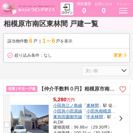
閲覧履歴
お気に入り
メニュー
0
0
相模原市南区東林間 戸建一覧
6
1～6
該当物件数
戸
戸を表示
変更
絞り込み条件：
なし
【仲介手数料０円】相模原市南区東林間6丁目 中古一戸建て
売買 | 中古一戸建
5,280
万
円
小田急江ノ島線
「
東林間
」駅 徒歩6分
小田急小田原線
「
小田急相模原
」駅 徒歩2
東急田園都市線
「
中央林間
」駅 徒歩22分
4LDK
建物面積：96.88㎡（29.30坪）
土地面積：100.31㎡（30.34坪）