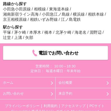
路線から探す
小田急小田原線
/
相模線
/
東海道本線
/
湘南新宿ライン高海
/
小田急江ノ島線
/
横浜線
/
相鉄本線
/
京王相模原線
/
相鉄いずみ野線
/
江ノ島電鉄
駅から探す
平塚
/
茅ケ崎
/
本厚木
/
橋本
/
北茅ケ崎
/
海老名
/
淵野辺
/
辻堂
/
上溝
/
矢部
電話でお問い合わせ
営業時間：
10:00～18:30
定休日：
毎週水曜日・年末年始
ホーム
会社概要
お問い合わせ
来店予約
プライバシーポリシー
利用規約
アクセスマップ
PCサイト