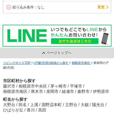
変更
絞り込み条件：
なし
ページトップへ
リビングボイスTOP
>
(戸建(売買))地域から探す
>
相模原市南区
>
東林間の戸
建(売買)
市区町村から探す
藤沢市
/
相模原市中央区
/
茅ヶ崎市
/
平塚市
/
相模原市南区
/
厚木市
/
座間市
/
綾瀬市
/
秦野市
/
伊勢原市
町名から探す
大野台
/
田名
/
上溝
/
淵野辺本町
/
立野台
/
大鋸
/
陽光台
/
ひばりが丘
/
香川
/
高田