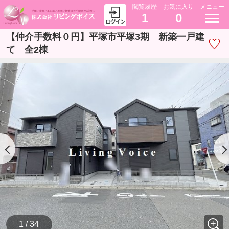
閲覧履歴
お気に入り
メニュー
1
0
【仲介手数料０円】平塚市平塚3期 新築一戸建
て 全2棟
1 / 34