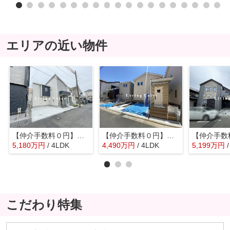
エリアの近い物件
【仲介手数料０円】平塚市虹ケ浜 新築一戸建て 全2棟
【仲介手数料０円】平塚市平塚3丁目 新築一戸建て 全15棟
5,180
万
円
/ 4LDK
4,490
万
円
/ 4LDK
5,199
万
円
こだわり特集