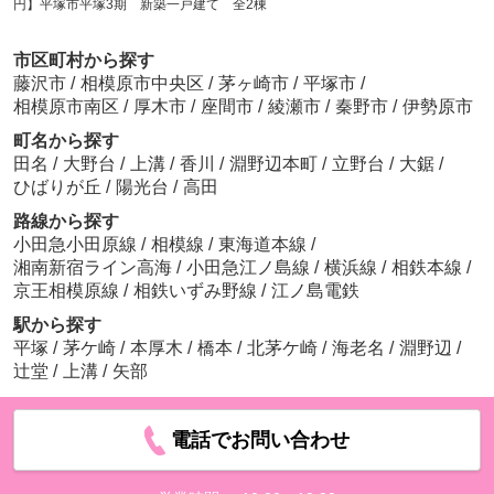
円】平塚市平塚3期 新築一戸建て 全2棟
市区町村から探す
藤沢市
/
相模原市中央区
/
茅ヶ崎市
/
平塚市
/
相模原市南区
/
厚木市
/
座間市
/
綾瀬市
/
秦野市
/
伊勢原市
町名から探す
田名
/
大野台
/
上溝
/
香川
/
淵野辺本町
/
立野台
/
大鋸
/
ひばりが丘
/
陽光台
/
高田
路線から探す
小田急小田原線
/
相模線
/
東海道本線
/
湘南新宿ライン高海
/
小田急江ノ島線
/
横浜線
/
相鉄本線
/
京王相模原線
/
相鉄いずみ野線
/
江ノ島電鉄
駅から探す
平塚
/
茅ケ崎
/
本厚木
/
橋本
/
北茅ケ崎
/
海老名
/
淵野辺
/
辻堂
/
上溝
/
矢部
電話でお問い合わせ