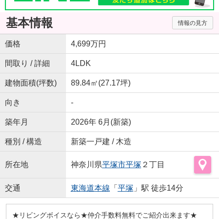
基本情報
情報の見方
価格
4,699万円
間取り / 詳細
4LDK
建物面積(坪数)
89.84㎡(27.17坪)
向き
-
築年月
2026年 6月(新築)
種別 / 構造
新築一戸建 / 木造
所在地
神奈川県
平塚市
平塚
２丁目
交通
東海道本線
「
平塚
」駅 徒歩14分
★リビングボイスなら★仲介手数料無料でご紹介出来ます★