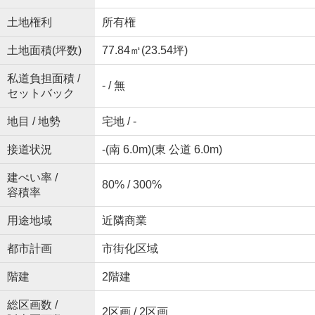
土地権利
所有権
土地面積(坪数)
77.84㎡(23.54坪)
私道負担面積 /
- / 無
セットバック
地目 / 地勢
宅地 / -
接道状況
-(南 6.0m)(東 公道 6.0m)
建ぺい率 /
80% / 300%
容積率
用途地域
近隣商業
都市計画
市街化区域
階建
2階建
総区画数 /
2区画 / 2区画