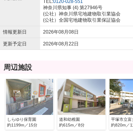
TEL:
0120-028-551
神奈川県知事 (4) 第27946号
(公社）神奈川県宅地建物取引業協会
(公社）全国宅地建物取引業保証協会
情報更新日
2026年08月08日
更新予定日
2026年08月22日
周辺施設
しらゆり保育園
道和幼稚園
平塚市立富
約1199m／15分
約615m／8分
約820m／1