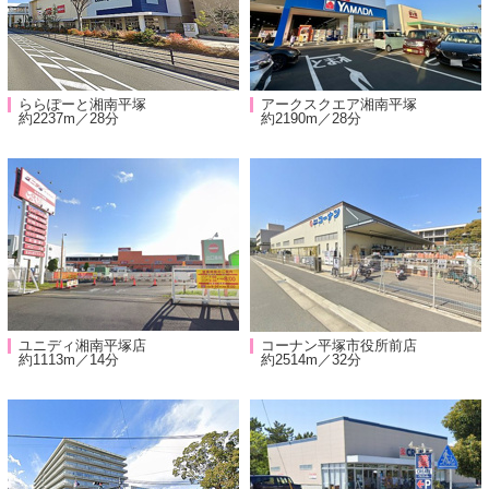
ららぽーと湘南平塚
アークスクエア湘南平塚
約2237m／28分
約2190m／28分
ユニディ湘南平塚店
コーナン平塚市役所前店
約1113m／14分
約2514m／32分