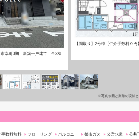
【間取り】2号棟【仲介手数料０円
市幸町3期 新築一戸建て 全2棟
※写真や図と実際の現状と
介手数料無料
フローリング
バルコニー
都市ガス
公営水道
公共