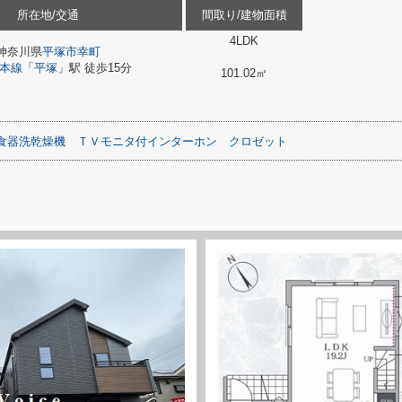
所在地/交通
間取り/建物面積
4LDK
神奈川県
平塚市
幸町
本線
「
平塚
」駅 徒歩15分
101.02㎡
食器洗乾燥機
ＴＶモニタ付インターホン
クロゼット