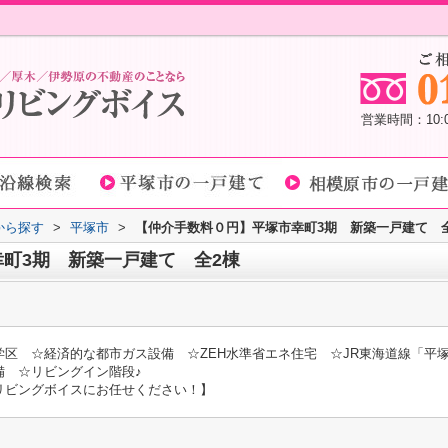
営業時間：10
域から探す
>
平塚市
>
【仲介手数料０円】平塚市幸町3期 新築一戸建て 
町3期 新築一戸建て 全2棟
区 ☆経済的な都市ガス設備 ☆ZEH水準省エネ住宅 ☆JR東海道線「平塚
備 ☆リビングイン階段♪
リビングボイスにお任せください！】