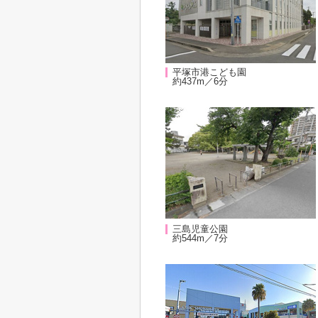
平塚市港こども園
約437m／6分
三島児童公園
約544m／7分