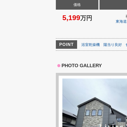
価格
5,199
万円
東海道
POINT
浴室乾燥機
陽当り良好
PHOTO GALLERY