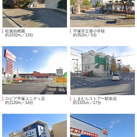
松風幼稚園
平塚市立港小学校
約1032m／13分
約352m／5分
ロピア平塚ユニディ店
しまむらストアー駅前店
約1120m／14分
約1331m／17分