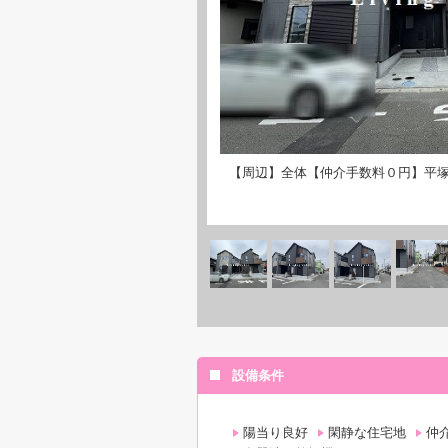
【周辺】全体【仲介手数料０円】平塚
設備条件
陽当り良好
閑静な住宅地
仲