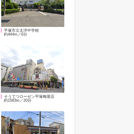
平塚市立太洋中学校
約444m／6分
そうてつローゼン平塚梅屋店
約1583m／20分