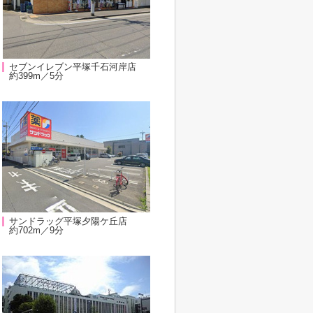
セブンイレブン平塚千石河岸店
約399m／5分
サンドラッグ平塚夕陽ケ丘店
約702m／9分