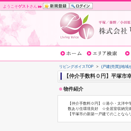
ようこそ
ゲスト
さん
リビングボイスTOP
>
(戸建(売買))地
【仲介手数料０円】平塚市幸
物件紹介
【仲介手数料０円】☆港小・太洋中学
数あり住環境良好 ☆全居室収納完
【平塚市の新築一戸建てのことなら