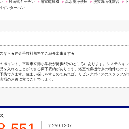
ン
対面式キッチン
浴室乾燥機
温水洗浄便座
洗髪洗面化粧台
ト
タ付インターホン
スなら★仲介手数料無料でご紹介出来ます★
のポイント、平塚市立港小学校が徒歩5分のところにあります。システムキ
品を入れることができる床下収納があります。浴室乾燥機付きの物件なので
予防できます。住まい探しをするのであれば、リビングボイスのスタッフが
客様のお役に立つことでしょう。
ス
8-551
〒259-1207