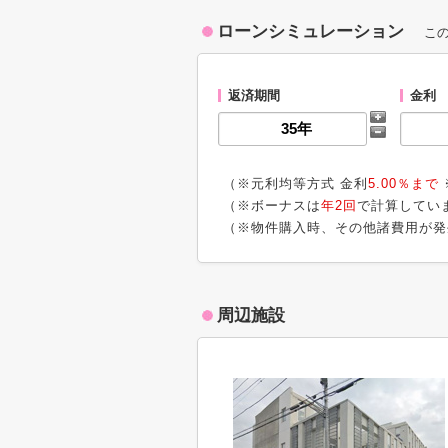
ローンシミュレーション
こ
返済期間
金利
（※元利均等方式 金利
5.00％まで
（※ボーナスは
年2回
で計算してい
（※物件購入時、その他諸費用が発
周辺施設