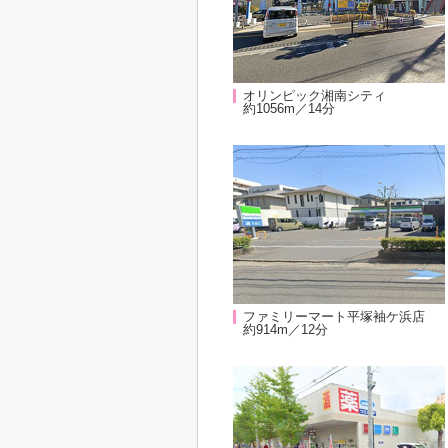
オリンピック湘南シティ
約1056m／14分
ファミリーマート平塚袖ケ浜店
約914m／12分