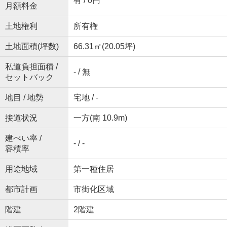
有 / 0円
月額料金
土地権利
所有権
土地面積(坪数)
66.31㎡(20.05坪)
私道負担面積 /
- / 無
セットバック
地目 / 地勢
宅地 / -
接道状況
一方(南 10.9m)
建ぺい率 /
- / -
容積率
用途地域
第一種住居
都市計画
市街化区域
階建
2階建