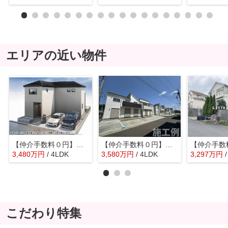
エリアの近い物件
【仲介手数料０円】平塚市城所 新築一戸建て
【仲介手数料０円】平塚市入野 新築一戸建て 全3棟
3,480
万
円
/ 4LDK
3,580
万
円
/ 4LDK
3,297
万
円
こだわり特集