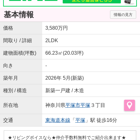
基本情報
情報の見方
価格
3,580万円
間取り / 詳細
2LDK
建物面積(坪数)
66.23㎡(20.03坪)
向き
-
築年月
2026年 5月(新築)
種別 / 構造
新築一戸建 / 木造
所在地
神奈川県
平塚市
平塚
３丁目
交通
東海道本線
「
平塚
」駅 徒歩16分
★リビングボイスなら★仲介手数料無料でご紹介出来ます★