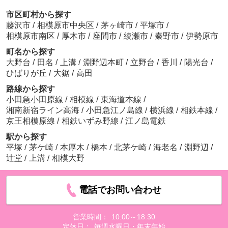
市区町村から探す
藤沢市
/
相模原市中央区
/
茅ヶ崎市
/
平塚市
/
相模原市南区
/
厚木市
/
座間市
/
綾瀬市
/
秦野市
/
伊勢原市
町名から探す
大野台
/
田名
/
上溝
/
淵野辺本町
/
立野台
/
香川
/
陽光台
/
ひばりが丘
/
大鋸
/
高田
路線から探す
小田急小田原線
/
相模線
/
東海道本線
/
湘南新宿ライン高海
/
小田急江ノ島線
/
横浜線
/
相鉄本線
/
京王相模原線
/
相鉄いずみ野線
/
江ノ島電鉄
駅から探す
平塚
/
茅ケ崎
/
本厚木
/
橋本
/
北茅ケ崎
/
海老名
/
淵野辺
/
辻堂
/
上溝
/
相模大野
電話でお問い合わせ
営業時間：
10:00～18:30
定休日：
毎週水曜日・年末年始