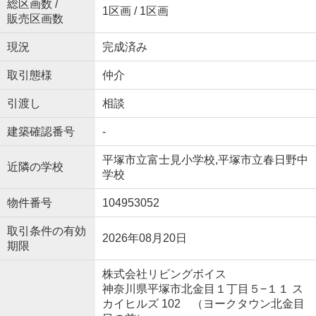
総区画数 /
1区画 / 1区画
販売区画数
現況
完成済み
取引態様
仲介
引渡し
相談
建築確認番号
-
平塚市立富士見小学校,平塚市立春日野中
近隣の学校
学校
物件番号
104953052
取引条件の有効
2026年08月20日
期限
株式会社リビングボイス
神奈川県平塚市北金目１丁目５−１１ ス
カイヒルズ 102 （ヨークタウン北金目