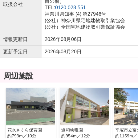
目の前）
取扱会社
TEL:
0120-028-551
神奈川県知事 (4) 第27946号
(公社）神奈川県宅地建物取引業協会
(公社）全国宅地建物取引業保証協会
情報更新日
2026年08月06日
更新予定日
2026年08月20日
周辺施設
花水さくら保育園
道和幼稚園
平塚市立富
約793m／10分
約954m／12分
約1159m／