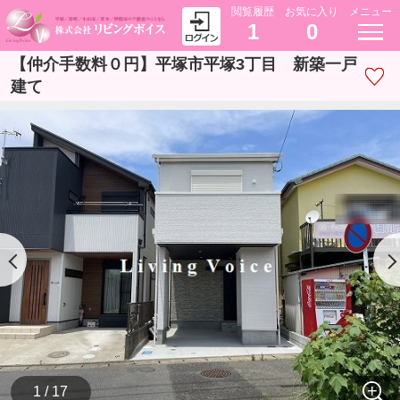
閲覧履歴
お気に入り
メニュー
1
0
【仲介手数料０円】平塚市平塚3丁目 新築一戸
建て
1 / 17