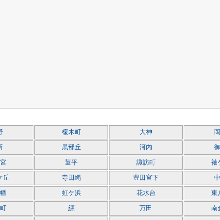
野
榎木町
大神
所
黒部丘
河内
宮
菫平
諏訪町
袖
ケ丘
寺田縄
豊田宮下
幡
虹ケ浜
花水台
東
町
纒
万田
南