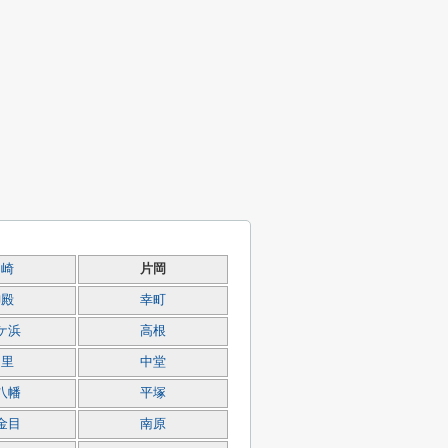
岡崎
片岡
御殿
幸町
ケ浜
高根
中里
中堂
八幡
平塚
金目
南原