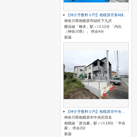
【仲介手数料０円】相模原市第4緑区下九沢 新築一戸建て 全4棟
神奈川県相模原市緑区下九沢
横浜線「橋本」駅 バス12分 「内出
（神奈川県）」 停歩4分
新築
【仲介手数料０円】相模原市中央区田名 新築一戸建て 全3棟
神奈川県相模原市中央区田名
相模線「原当麻」駅 バス19分 「半在
家」 停歩3分
新築