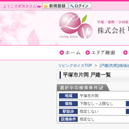
ようこそ
ゲスト
さん
リビングボイスTOP
>
(戸建(売買))地
平塚市片岡 戸建一覧
地域
平塚市片岡
価格
下限なし～上限なし
駅徒歩
指定しない
設備条件
指定なし