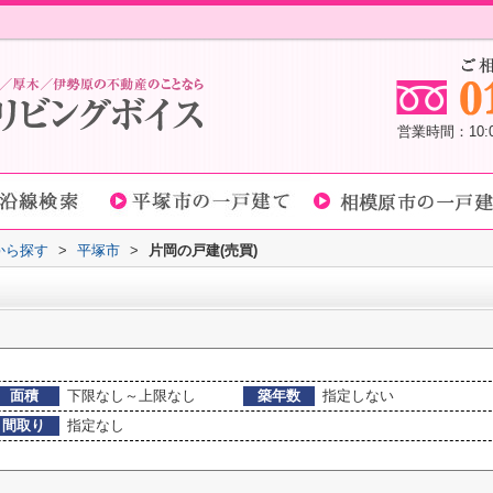
営業時間：10
域から探す
>
平塚市
>
片岡の戸建(売買)
面積
下限なし～上限なし
築年数
指定しない
間取り
指定なし