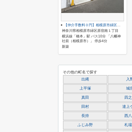
【仲介手数料０円】相模原市緑区原宿南1丁目第1期 新築一戸建て 全7棟
神奈川県相模原市緑区原宿南１丁目
横浜線「橋本」駅 バス10分 「八幡神
社前（相模原市）」 停歩4分
新築
その他の町名で探す
出縄
入
上平塚
城
真田
四之
田村
達上
長持
西八
ふじみ野
札場