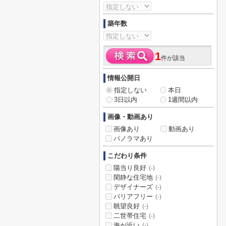
築年数
1
件が該当
情報公開日
指定しない
本日
3日以内
1週間以内
画像・動画あり
画像あり
動画あり
パノラマあり
こだわり条件
陽当り良好
(-)
閑静な住宅地
(-)
デザイナーズ
(-)
バリアフリー
(-)
眺望良好
(-)
二世帯住宅
(-)
海が近い
(-)