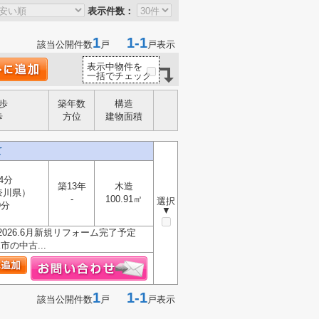
表示件数：
1
1-1
該当公開件数
戸
戸表示
表示中物件を
一括でチェック
歩
築年数
構造
歩
方位
建物面積
て
4分
築13年
木造
奈川県）
-
100.91㎡
選択
9分
▼
026.6月新規リフォーム完了予定
の中古...
1
1-1
該当公開件数
戸
戸表示