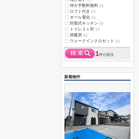
仲介手数料無料
(-)
ロフト付き
(-)
オール電化
(-)
対面式キッチン
(-)
トイレ２ヶ所
(-)
床暖房
(-)
ウォークインクロゼット
(-)
1
件が該当
新着物件