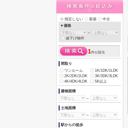
指定しない
新築
中古
▼価格
～
値下げ物件
1
件が該当
間取り
ワンルーム
1K/1DK/1LDK
2K/2DK/2LDK
3K/3DK/3LDK
4K/4DK/4LDK
5K以上
建物面積
～
土地面積
～
駅からの徒歩