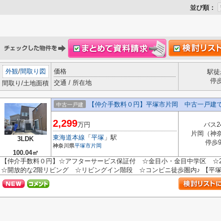
並び順：
外観
/
間取り図
価格
駅徒
停
交通 / 所在地
間取り/土地面積
【仲介手数料０円】平塚市片岡 中古一戸建
中古一戸建
2,299
万円
バス2
片岡（神
東海道本線
「
平塚
」駅
3LDK
停歩
神奈川県
平塚市
片岡
100.04㎡
【仲介手数料０円】☆アフターサービス保証付 ☆金目小・金目中学区 ☆2
☆開放的な2階リビング ☆リビングイン階段 ☆コンビニ徒歩圏内♪ 【平塚市