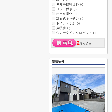
仲介手数料無料
(-)
ロフト付き
(-)
オール電化
(-)
対面式キッチン
(-)
トイレ２ヶ所
(-)
床暖房
(-)
ウォークインクロゼット
(-)
2
件が該当
新着物件