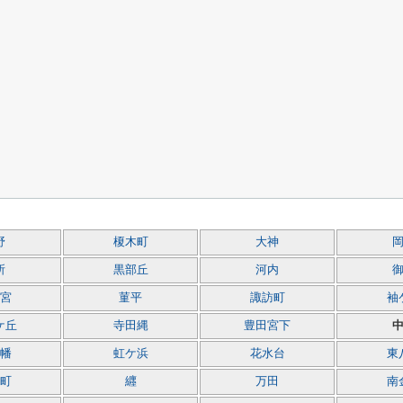
野
榎木町
大神
所
黒部丘
河内
宮
菫平
諏訪町
袖
ケ丘
寺田縄
豊田宮下
幡
虹ケ浜
花水台
東
町
纒
万田
南