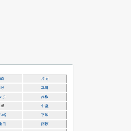
岡崎
片岡
御殿
幸町
ケ浜
高根
中里
中堂
八幡
平塚
金目
南原