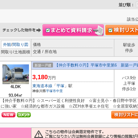
並び順：
該当
外観
/
間取り図
価格
駅徒歩
停歩
交通 / 所在地
間取り/土地面積
【仲介手数料０円】平塚市中里第6 新築一戸
新築一戸建
3,180
万円
バス9分
上平塚
東海道本線
「
平塚
」駅
4LDK
停歩1分
神奈川県
平塚市
中里
93.04㎡
【仲介手数料０円】☆スーパー近く利便性良好 ☆富士見小・春日野中学区
に強い家 ☆経済的な都市ガス設備 ☆ZEH水準省エネ住宅 ☆全居室収納完備♪