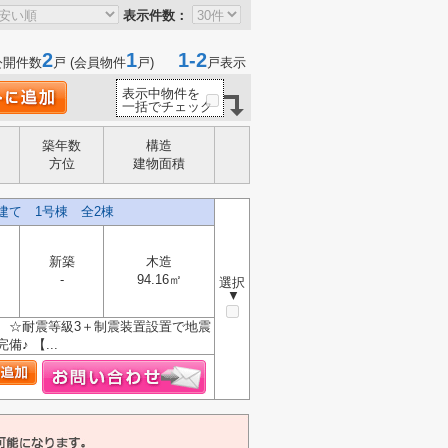
表示件数：
2
1
1-2
公開件数
戸 (会員物件
戸)
戸表示
表示中物件を
一括でチェック
築年数
構造
方位
建物面積
建て 1号棟 全2棟
新築
木造
-
94.16㎡
選択
▼
 ☆耐震等級3＋制震装置設置で地震
 【...