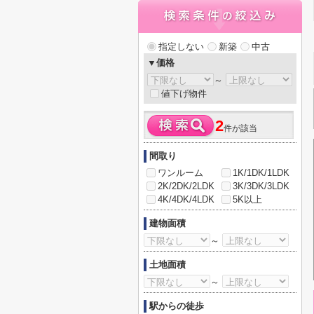
指定しない
新築
中古
▼価格
～
値下げ物件
2
件が該当
間取り
ワンルーム
1K/1DK/1LDK
2K/2DK/2LDK
3K/3DK/3LDK
4K/4DK/4LDK
5K以上
建物面積
～
土地面積
～
駅からの徒歩