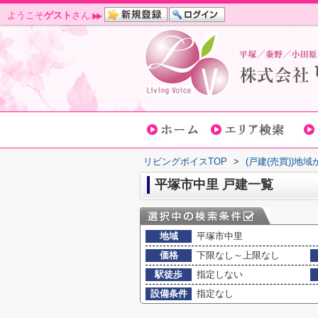
ようこそ
ゲスト
さん
リビングボイスTOP
>
(戸建(売買))地
平塚市中里 戸建一覧
地域
平塚市中里
価格
下限なし～上限なし
駅徒歩
指定しない
設備条件
指定なし