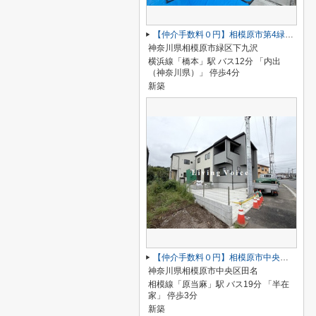
【仲介手数料０円】相模原市第4緑区下九沢 新築一戸建て 全4棟
神奈川県相模原市緑区下九沢
横浜線「橋本」駅 バス12分 「内出
（神奈川県）」 停歩4分
新築
【仲介手数料０円】相模原市中央区田名 新築一戸建て 全3棟
神奈川県相模原市中央区田名
相模線「原当麻」駅 バス19分 「半在
家」 停歩3分
新築