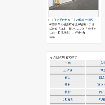
【仲介手数料０円】相模原市緑区原宿南1丁目第1期 新築一戸建て 全7棟
神奈川県相模原市緑区原宿南１丁目
横浜線「橋本」駅 バス10分 「八幡神
社前（相模原市）」 停歩4分
新築
その他の町名で探す
出縄
入
上平塚
城
真田
四之
田村
達上
長持
西八
ふじみ野
札場