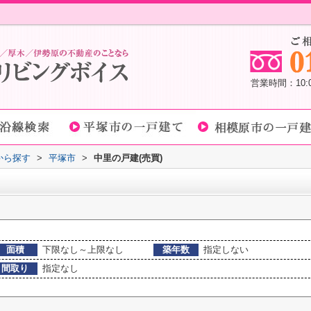
営業時間：10
域から探す
>
平塚市
>
中里の戸建(売買)
面積
下限なし～上限なし
築年数
指定しない
間取り
指定なし