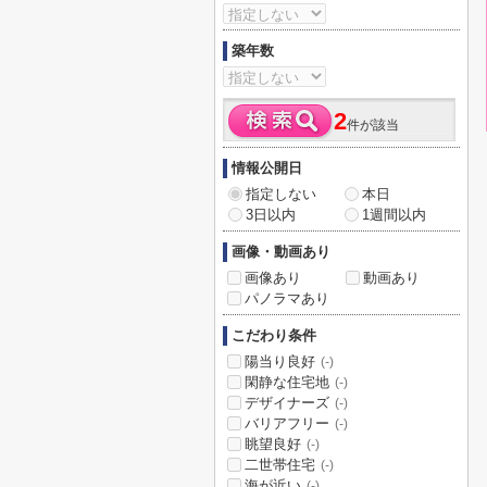
築年数
2
件が該当
情報公開日
指定しない
本日
3日以内
1週間以内
画像・動画あり
画像あり
動画あり
パノラマあり
こだわり条件
陽当り良好
(-)
閑静な住宅地
(-)
デザイナーズ
(-)
バリアフリー
(-)
眺望良好
(-)
二世帯住宅
(-)
海が近い
(-)