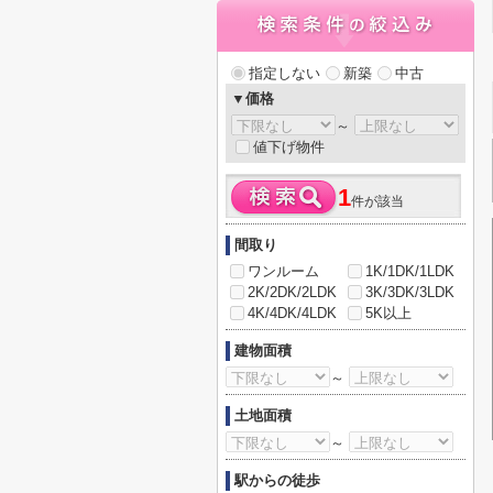
指定しない
新築
中古
▼価格
～
値下げ物件
1
件が該当
間取り
ワンルーム
1K/1DK/1LDK
2K/2DK/2LDK
3K/3DK/3LDK
4K/4DK/4LDK
5K以上
建物面積
～
土地面積
～
駅からの徒歩