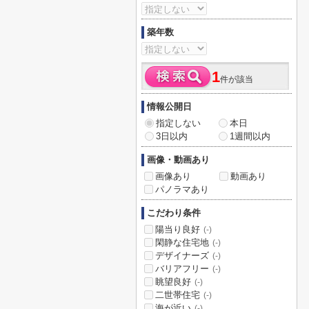
築年数
1
件が該当
情報公開日
指定しない
本日
3日以内
1週間以内
画像・動画あり
画像あり
動画あり
パノラマあり
こだわり条件
陽当り良好
(-)
閑静な住宅地
(-)
デザイナーズ
(-)
バリアフリー
(-)
眺望良好
(-)
二世帯住宅
(-)
海が近い
(-)