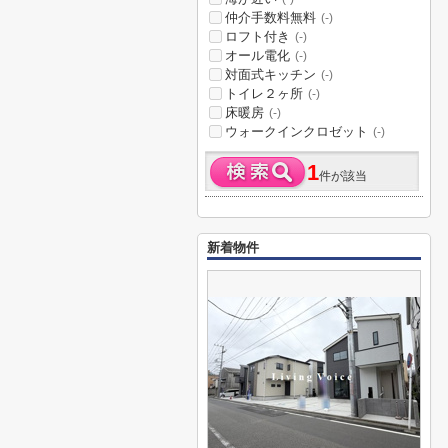
仲介手数料無料
(-)
ロフト付き
(-)
オール電化
(-)
対面式キッチン
(-)
トイレ２ヶ所
(-)
床暖房
(-)
ウォークインクロゼット
(-)
1
件が該当
新着物件