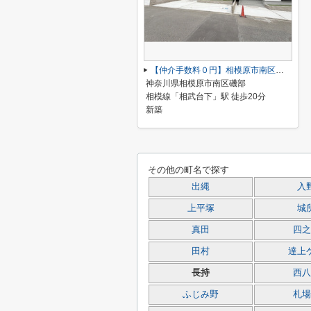
【仲介手数料０円】相模原市南区磯部 新築一戸建て 全3棟
神奈川県相模原市南区磯部
相模線「相武台下」駅 徒歩20分
新築
その他の町名で探す
出縄
入
上平塚
城
真田
四之
田村
達上
長持
西八
ふじみ野
札場