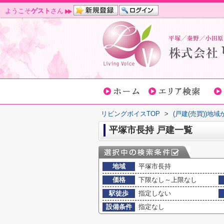
ようこそ
ゲスト
さん
リビングボイスTOP
>
(戸建(売買))地
平塚市長持 戸建一覧
地域
平塚市長持
価格
下限なし～上限なし
駅徒歩
指定しない
設備条件
指定なし