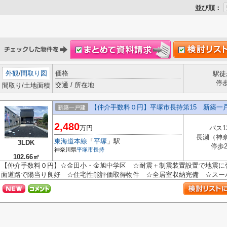
並び順：
外観
/
間取り図
価格
駅徒
停
交通 / 所在地
間取り/土地面積
【仲介手数料０円】平塚市長持第15 新築一
新築一戸建
2,480
万円
バス1
長瀬（神
東海道本線
「
平塚
」駅
3LDK
停歩
神奈川県
平塚市
長持
102.66㎡
【仲介手数料０円】☆金田小・金旭中学区 ☆耐震＋制震装置設置で地震に
面道路で陽当り良好 ☆住宅性能評価取得物件 ☆全居室収納完備 ☆スーパー