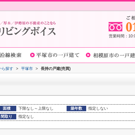
営業時間：10
域から探す
>
平塚市
>
長持の戸建(売買)
面積
下限なし～上限なし
築年数
指定しない
間取り
指定なし