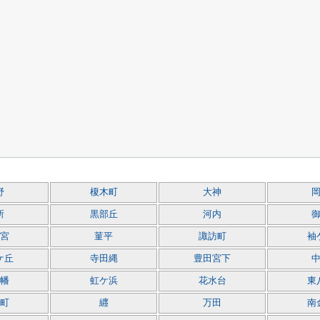
野
榎木町
大神
所
黒部丘
河内
宮
菫平
諏訪町
袖
ケ丘
寺田縄
豊田宮下
幡
虹ケ浜
花水台
東
町
纒
万田
南