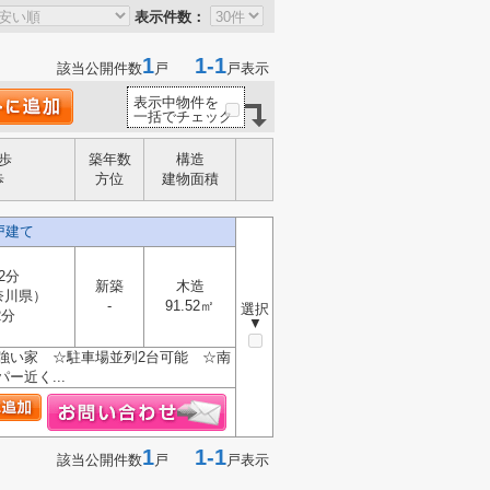
表示件数：
1
1-1
該当公開件数
戸
戸表示
表示中物件を
一括でチェック
歩
築年数
構造
歩
方位
建物面積
戸建て
2分
新築
木造
奈川県）
-
91.52㎡
選択
2分
▼
強い家 ☆駐車場並列2台可能 ☆南
近く...
1
1-1
該当公開件数
戸
戸表示