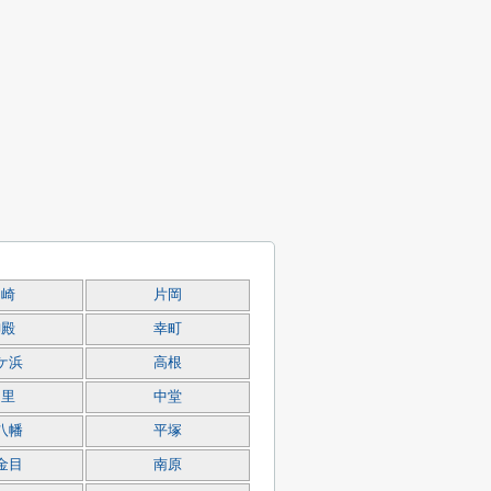
岡崎
片岡
御殿
幸町
ケ浜
高根
中里
中堂
八幡
平塚
金目
南原