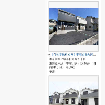
【仲介手数料０円】平塚市日向岡 第4 新築一戸建て 全2棟
神奈川県平塚市日向岡１丁目
東海道本線「平塚」駅 バス20分 「日
向岡1丁目」 停歩6分
予定