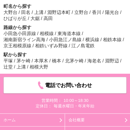
町名から探す
大野台
/
田名
/
上溝
/
淵野辺本町
/
立野台
/
香川
/
陽光台
/
ひばりが丘
/
大鋸
/
高田
路線から探す
小田急小田原線
/
相模線
/
東海道本線
/
湘南新宿ライン高海
/
小田急江ノ島線
/
横浜線
/
相鉄本線
/
京王相模原線
/
相鉄いずみ野線
/
江ノ島電鉄
駅から探す
平塚
/
茅ケ崎
/
本厚木
/
橋本
/
北茅ケ崎
/
海老名
/
淵野辺
/
辻堂
/
上溝
/
相模大野
電話でお問い合わせ
営業時間：
10:00～18:30
定休日：
毎週水曜日・年末年始
ホーム
会社概要