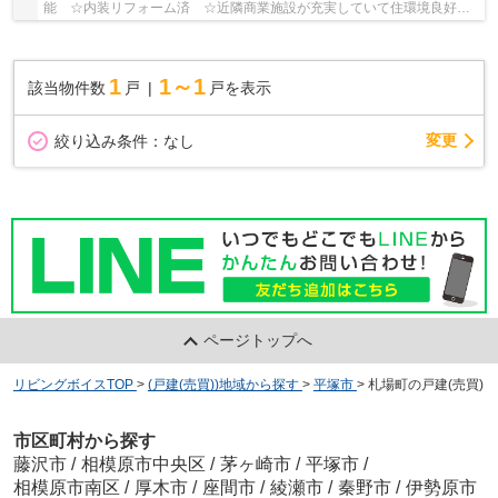
能 ☆内装リフォーム済 ☆近隣商業施設が充実していて住環境良好
☆敷地57.74坪のモダン住宅 ☆ソーラパネル付 ☆JR...
1
1～1
該当物件数
戸
戸を表示
変更
絞り込み条件：
なし
ページトップへ
リビングボイスTOP
>
(戸建(売買))地域から探す
>
平塚市
>
札場町の戸建(売買)
市区町村から探す
藤沢市
/
相模原市中央区
/
茅ヶ崎市
/
平塚市
/
相模原市南区
/
厚木市
/
座間市
/
綾瀬市
/
秦野市
/
伊勢原市