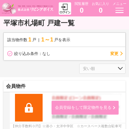
閲覧履歴
お気に入り
メニュー
0
0
平塚市札場町 戸建一覧
1
1～1
該当物件数
戸
戸を表示
変更
絞り込み条件：
なし
会員物件
会員登録をして限定物件を見る
【仲介手数料０円】☆港小・太洋中学区 ☆カースペース複数台駐車可