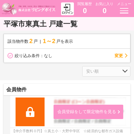
閲覧履歴
お気に入り
メニュー
0
0
平塚市東真土 戸建一覧
2
1～2
該当物件数
戸
戸を表示
変更
絞り込み条件：
なし
会員物件
会員登録をして限定物件を見る
【仲介手数料０円】☆真土小・大野中学区 ☆経済的な都市ガス設備