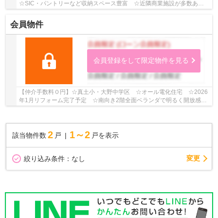
☆SIC・パントリーなど収納スペース豊富 ☆近隣商業施設が多数あり
住環境良好 ☆カースペース2台駐車可能（車種による...
会員物件
会員登録をして限定物件を見る
【仲介手数料０円】☆真土小・大野中学区 ☆オール電化住宅 ☆2026
年1月リフォーム完了予定 ☆南向き2階全面ベランダで明るく開放感あ
り ☆近隣商業施設が多数あり住環境良好♪ 【平塚市...
2
1～2
該当物件数
戸
戸を表示
変更
絞り込み条件：
なし