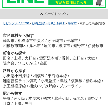
ページトップへ
リビングボイスTOP
>
(戸建(売買))地域から探す
>
平塚市
>
東真土の戸建(売買)
市区町村から探す
藤沢市
/
相模原市中央区
/
茅ヶ崎市
/
平塚市
/
相模原市南区
/
厚木市
/
座間市
/
綾瀬市
/
秦野市
/
伊勢原市
町名から探す
田名
/
上溝
/
大野台
/
淵野辺本町
/
香川
/
立野台
/
大鋸
/
陽光台
/
ひばりが丘
/
高田
路線から探す
小田急小田原線
/
相模線
/
東海道本線
/
湘南新宿ライン高海
/
小田急江ノ島線
/
横浜線
/
相鉄本線
/
京王相模原線
/
相鉄いずみ野線
/
ブルーライン
駅から探す
平塚
/
茅ケ崎
/
本厚木
/
橋本
/
北茅ケ崎
/
海老名
/
淵野辺
/
辻堂
/
上溝
/
矢部