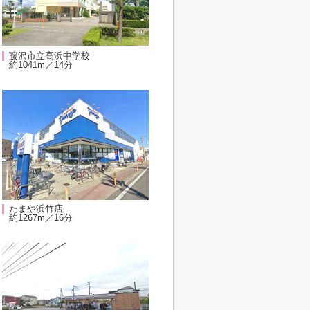
藤沢市立高浜中学校
約1041m／14分
たまや浜竹店
約1267m／16分