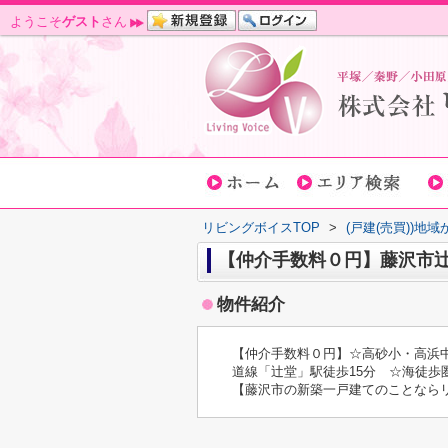
ようこそ
ゲスト
さん
リビングボイスTOP
>
(戸建(売買))地
【仲介手数料０円】藤沢市辻
物件紹介
【仲介手数料０円】☆高砂小・高浜
道線「辻堂」駅徒歩15分 ☆海徒歩
【藤沢市の新築一戸建てのことなら