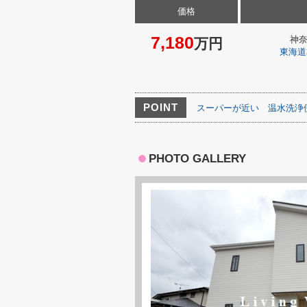
価格
7,180
神
万円
東海道
POINT
スーパーが近い
温水洗浄
PHOTO GALLERY