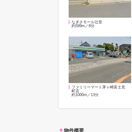
なぎさモール辻堂
約599m／8分
ファミリーマート茅ヶ崎富士見
町店
約1000m／13分
物件概要