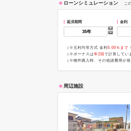
ローンシミュレーション
こ
返済期間
金利
（※元利均等方式 金利
5.00％まで
（※ボーナスは
年2回
で計算してい
（※物件購入時、その他諸費用が発
周辺施設