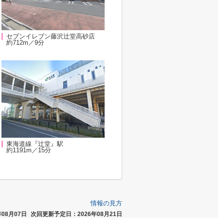
セブンイレブン藤沢辻堂高砂店
約712m／9分
東海道線『辻堂』駅
約1191m／15分
情報の見方
08月07日
次回更新予定日：2026年08月21日