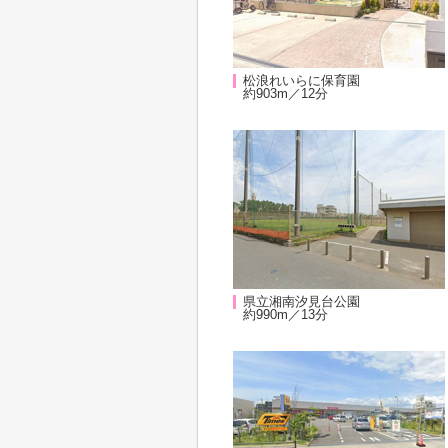
松浪れいらに保育園
約903m／12分
県立湘南汐見台公園
約990m／13分