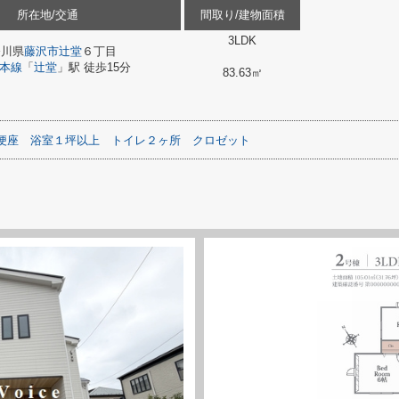
所在地/交通
間取り/建物面積
3LDK
奈川県
藤沢市
辻堂
６丁目
本線
「
辻堂
」駅 徒歩15分
83.63㎡
便座
浴室１坪以上
トイレ２ヶ所
クロゼット