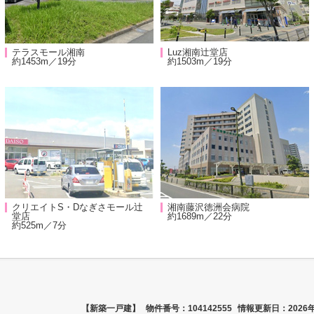
テラスモール湘南
Luz湘南辻堂店
約1453m／19分
約1503m／19分
クリエイトS・Dなぎさモール辻
湘南藤沢徳洲会病院
堂店
約1689m／22分
約525m／7分
【新築一戸建】
物件番号：104142555
情報更新日：2026年