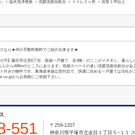
ン
温水洗浄便座
洗髪洗面化粧台
トイレ２ヶ所
浴室１坪以上
スなら★仲介手数料無料でご紹介出来ます★
０円】藤沢市辻堂6丁目 新築一戸建て 全3棟」のここがイチオシ。暮らし
こちらから498mのところにあります。収納スペースの多い洗髪洗面化粧台が
ト付きの物件です。東海道本線辻堂付近で、快適に住める一戸建ては当社がご提供致
-voice.co.jpからお気軽にご依頼下さい。
ス
8-551
〒259-1207
神奈川県平塚市北金目１丁目５−１１ ス