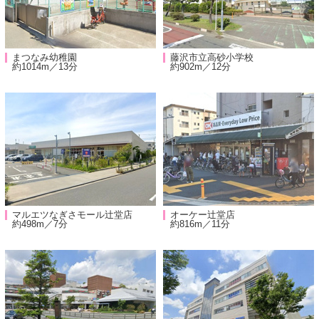
まつなみ幼稚園
藤沢市立高砂小学校
約1014m／13分
約902m／12分
マルエツなぎさモール辻堂店
オーケー辻堂店
約498m／7分
約816m／11分