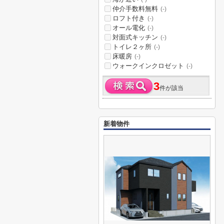
仲介手数料無料
(-)
ロフト付き
(-)
オール電化
(-)
対面式キッチン
(-)
トイレ２ヶ所
(-)
床暖房
(-)
ウォークインクロゼット
(-)
3
件が該当
新着物件