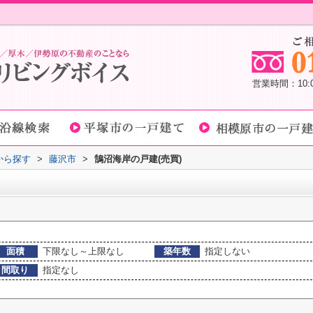
営業時間：10
域から探す
>
藤沢市
>
鵠沼海岸の戸建(売買)
面積
下限なし～上限なし
築年数
指定しない
間取り
指定なし