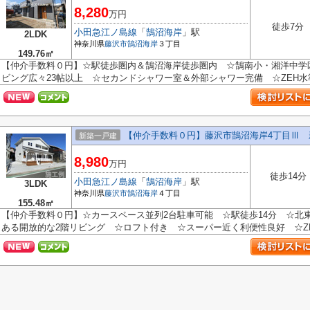
8,280
万円
徒歩7分
小田急江ノ島線
「
鵠沼海岸
」駅
2LDK
神奈川県
藤沢市
鵠沼海岸
３丁目
149.76㎡
【仲介手数料０円】☆駅徒歩圏内＆鵠沼海岸徒歩圏内 ☆鵠南小・湘洋中学
ビング広々23帖以上 ☆セカンドシャワー室＆外部シャワー完備 ☆ZEH水準
【仲介手数料０円】藤沢市鵠沼海岸4丁目Ⅲ 
新築一戸建
8,980
万円
徒歩14分
小田急江ノ島線
「
鵠沼海岸
」駅
3LDK
神奈川県
藤沢市
鵠沼海岸
４丁目
155.48㎡
【仲介手数料０円】☆カースペース並列2台駐車可能 ☆駅徒歩14分 ☆北
ある開放的な2階リビング ☆ロフト付き ☆スーパー近く利便性良好 ☆ZEH