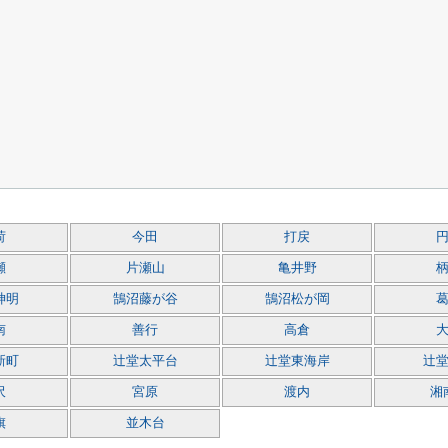
荷
今田
打戻
瀬
片瀬山
亀井野
神明
鵠沼藤が谷
鵠沼松が岡
南
善行
高倉
新町
辻堂太平台
辻堂東海岸
辻
沢
宮原
渡内
湘
旗
並木台