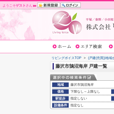
ようこそ
ゲスト
さん
リビングボイスTOP
>
(戸建(売買))地
藤沢市鵠沼海岸 戸建一覧
地域
藤沢市鵠沼海岸
価格
下限なし～上限なし
駅徒歩
指定しない
設備条件
指定なし