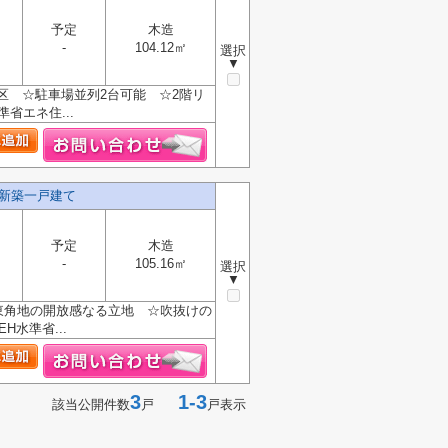
予定
木造
-
104.12㎡
選択
▼
区 ☆駐車場並列2台可能 ☆2階リ
省エネ住...
新築一戸建て
予定
木造
-
105.16㎡
選択
▼
東角地の開放感なる立地 ☆吹抜けの
水準省...
3
1-3
該当公開件数
戸
戸表示