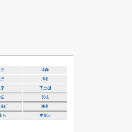
円行
遠藤
柄沢
川名
葛原
下土棚
大鋸
長後
堂元町
西富
南台
本藤沢