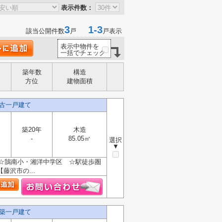
表示件数：
3
1-3
該当公開件数
戸
戸表示
表示中物件を
一括でチェック
築年数
構造
方位
建物面積
古一戸建て
築20年
木造
-
85.05㎡
選択
▼
 ☆鵠南小・湘洋中学区 ☆駅徒歩圏
沢市の...
築一戸建て