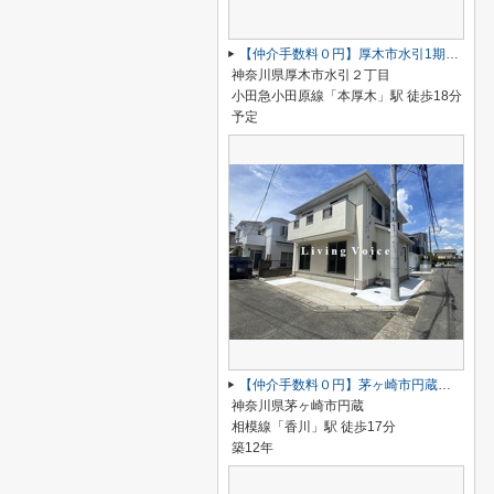
【仲介手数料０円】厚木市水引1期 新築一戸建て 全2棟
神奈川県厚木市水引２丁目
小田急小田原線「本厚木」駅 徒歩18分
予定
【仲介手数料０円】茅ヶ崎市円蔵 中古戸建
神奈川県茅ヶ崎市円蔵
相模線「香川」駅 徒歩17分
築12年