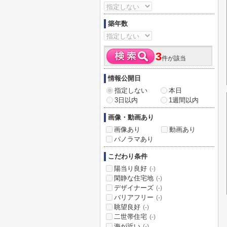
築年数
3
件が該当
情報公開日
指定しない
本日
3日以内
1週間以内
画像・動画あり
画像あり
動画あり
パノラマあり
こだわり条件
陽当り良好
(-)
閑静な住宅地
(-)
デザイナーズ
(-)
バリアフリー
(-)
眺望良好
(-)
二世帯住宅
(-)
海が近い
(-)