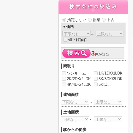
指定しない
新築
中古
▼価格
～
値下げ物件
3
件が該当
間取り
ワンルーム
1K/1DK/1LDK
2K/2DK/2LDK
3K/3DK/3LDK
4K/4DK/4LDK
5K以上
建物面積
～
土地面積
～
駅からの徒歩