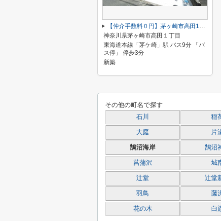
【仲介手数料０円】茅ヶ崎市高田1丁目 新築一戸建て
神奈川県茅ヶ崎市高田１丁目
東海道本線「茅ケ崎」駅 バス9分 「バ
ス停」 停歩3分
新築
その他の町名で探す
石川
稲
大庭
片
鵠沼海岸
鵠沼
菖蒲沢
城
辻堂
辻堂
羽鳥
藤
花の木
白