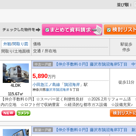
並び順：
外観
/
間取り図
価格
駅徒歩
停歩
交通 / 所在地
間取り/土地面積
【仲介手数料０円】藤沢市鵠沼海岸5丁目 中
中古一戸建
5,890
万円
徒歩11分
小田急江ノ島線
「
鵠沼海岸
」駅
4LDK
神奈川県
藤沢市
鵠沼海岸
５丁目
115.67㎡
【仲介手数料０円】☆スーパー近く利便性良好 ☆2026.2月リフォーム済
内の立地 ☆ロフト付で収納豊富 ☆経済的な都市ガス設備 ☆設備充実♪ 【藤
【仲介手数料０円】藤沢市鵠沼海岸3丁目 新
新築一戸建