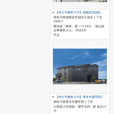
【仲介手数料０円】相模原市緑区久保沢1丁目 新築一戸建て 4号棟
神奈川県相模原市緑区久保沢１丁目
2560-7
横浜線「橋本」駅 バス14分 「城山総
合事務所入口」 停歩3分
予定
【仲介手数料０円】厚木市愛甲西1丁目 新築一戸建て 1号棟
神奈川県厚木市愛甲西１丁目
小田急小田原線「愛甲石田」駅 徒歩17
分