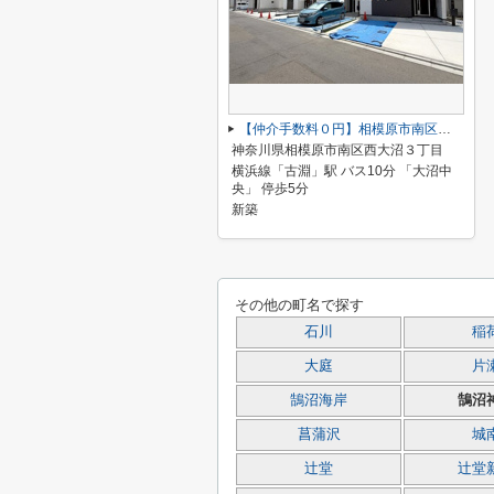
【仲介手数料０円】相模原市南区西大沼3丁目 新築一戸建て 全14棟
神奈川県相模原市南区西大沼３丁目
横浜線「古淵」駅 バス10分 「大沼中
央」 停歩5分
新築
その他の町名で探す
石川
稲
大庭
片
鵠沼海岸
鵠沼
菖蒲沢
城
辻堂
辻堂