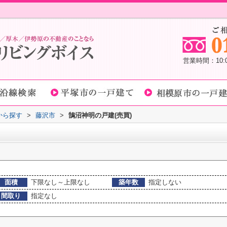
営業時間：10
域から探す
>
藤沢市
>
鵠沼神明の戸建(売買)
面積
下限なし～上限なし
築年数
指定しない
間取り
指定なし