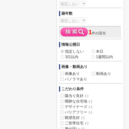
築年数
1
件が該当
情報公開日
指定しない
本日
3日以内
1週間以内
画像・動画あり
画像あり
動画あり
パノラマあり
こだわり条件
陽当り良好
(-)
閑静な住宅地
(-)
デザイナーズ
(-)
バリアフリー
(-)
眺望良好
(-)
二世帯住宅
(-)
海が近い
(-)