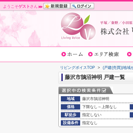
ようこそ
ゲスト
さん
リビングボイスTOP
>
(戸建(売買))地
藤沢市鵠沼神明 戸建一覧
地域
藤沢市鵠沼神明
価格
下限なし～上限なし
駅徒歩
指定しない
設備条件
指定なし