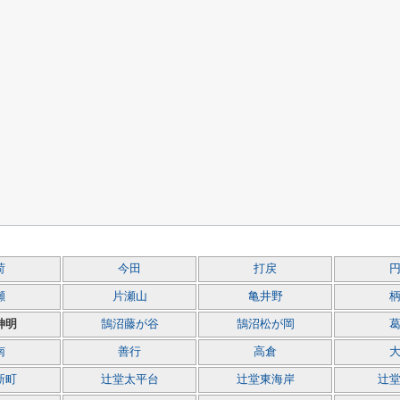
荷
今田
打戻
瀬
片瀬山
亀井野
神明
鵠沼藤が谷
鵠沼松が岡
南
善行
高倉
新町
辻堂太平台
辻堂東海岸
辻