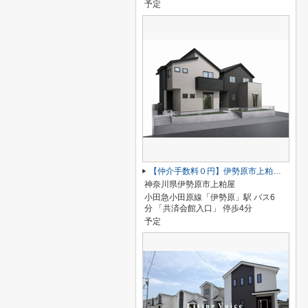
予定
【仲介手数料０円】伊勢原市上粕屋第2期 新築一戸建て 1号棟 全2棟
神奈川県伊勢原市上粕屋
小田急小田原線「伊勢原」駅 バス6
分 「共済会館入口」 停歩4分
予定