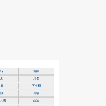
円行
遠藤
柄沢
川名
葛原
下土棚
大鋸
長後
堂元町
西富