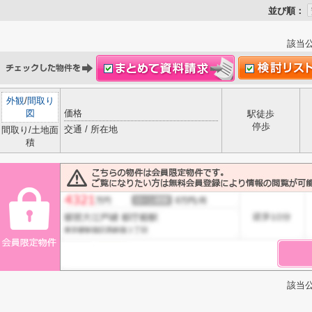
並び順：
該当
外観
/
間取り
図
価格
駅徒歩
停歩
交通 / 所在地
間取り/土地面
積
該当