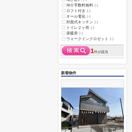
仲介手数料無料
(-)
ロフト付き
(-)
オール電化
(-)
対面式キッチン
(-)
トイレ２ヶ所
(-)
床暖房
(-)
ウォークインクロゼット
(-)
1
件が該当
新着物件