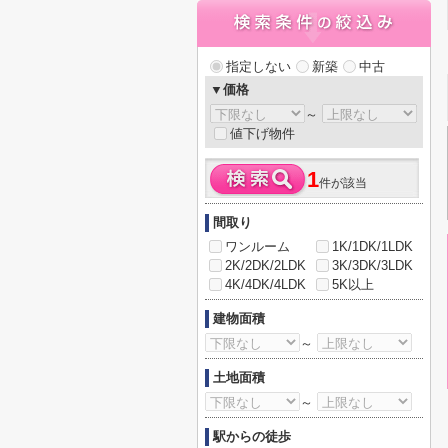
指定しない
新築
中古
▼価格
～
値下げ物件
1
件が該当
間取り
ワンルーム
1K/1DK/1LDK
2K/2DK/2LDK
3K/3DK/3LDK
4K/4DK/4LDK
5K以上
建物面積
～
土地面積
～
駅からの徒歩