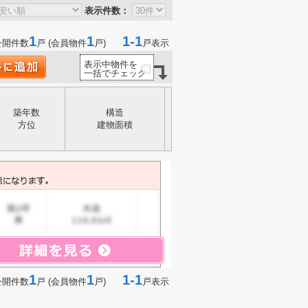
表示件数：
1
1
1-1
公開件数
戸 (会員物件
戸)
戸表示
表示中物件を
一括でチェック
築年数
構造
方位
建物面積
1
1
1-1
公開件数
戸 (会員物件
戸)
戸表示