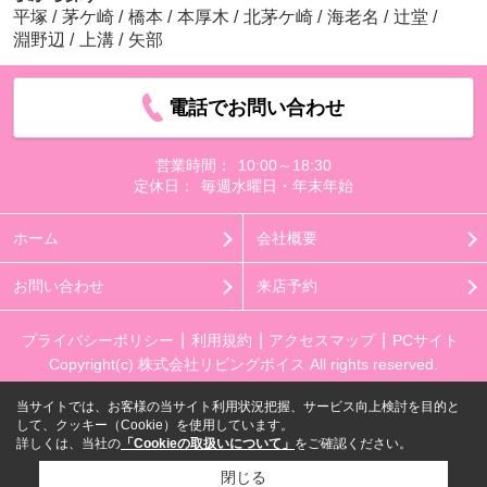
平塚
/
茅ケ崎
/
橋本
/
本厚木
/
北茅ケ崎
/
海老名
/
辻堂
/
淵野辺
/
上溝
/
矢部
電話でお問い合わせ
営業時間：
10:00～18:30
定休日：
毎週水曜日・年末年始
ホーム
会社概要
お問い合わせ
来店予約
プライバシーポリシー
利用規約
アクセスマップ
PCサイト
Copyright(c) 株式会社リビングボイス All rights reserved.
当サイトでは、お客様の当サイト利用状況把握、サービス向上検討を目的と
して、クッキー（Cookie）を使用しています。
詳しくは、当社の
「Cookieの取扱いについて」
をご確認ください。
閉じる