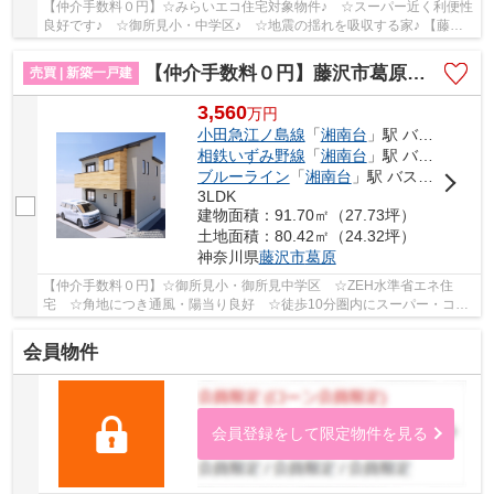
【仲介手数料０円】☆みらいエコ住宅対象物件♪ ☆スーパー近く利便性
良好です♪ ☆御所見小・中学区♪ ☆地震の揺れを吸収する家♪ 【藤沢
市の新築一戸建ての事ならリビングボイスにお任せ...
【仲介手数料０円】藤沢市葛原 新築一戸建て
売買 | 新築一戸建
3,560
万
円
小田急江ノ島線
「
湘南台
」駅 バス11分 「葛原（藤沢市）」 停歩7分
相鉄いずみ野線
「
湘南台
」駅 バス11分 「葛原（藤沢市）」 停歩7分
ブルーライン
「
湘南台
」駅 バス11分 「葛原（藤沢市）」 停歩7分
3LDK
建物面積：91.70㎡（27.73坪）
土地面積：80.42㎡（24.32坪）
神奈川県
藤沢市
葛原
【仲介手数料０円】☆御所見小・御所見中学区 ☆ZEH水準省エネ住
宅 ☆角地につき通風・陽当り良好 ☆徒歩10分圏内にスーパー・コン
ビニあり利便性良好 ☆リビングイン階段 ☆1.5帖の書...
会員物件
会員登録をして限定物件を見る