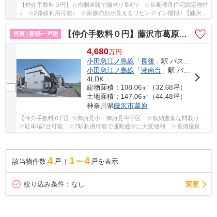
【仲介手数料０円】☆南側道路で陽当り良好♪ ☆長期優良住宅認定物件
♪ ☆2路線利用可能♪ ☆家族の顔が見えるリビングイン階段♪ 【藤沢市
の新築一戸建てのことならリビングボイスにお任...
【仲介手数料０円】藤沢市葛原第2 新築一戸建て 全12棟
売買 | 新築一戸建
4,680
万
円
小田急江ノ島線
「
長後
」駅 バス9分 「葛原（藤沢市）」 停歩3分
小田急江ノ島線
「
湘南台
」駅 バス11分 「葛原（藤沢市）」 停歩3分
4LDK
建物面積：108.06㎡（32.68坪）
土地面積：147.06㎡（44.48坪）
神奈川県
藤沢市
葛原
【仲介手数料０円】☆御所見小・御所見中学区 ☆収納豊富な間取り
☆駐車場2台可能 ☆2駅利用可能で通勤通学に大変便利 ☆長期優良住
宅認定物件 ☆経済的な都市ガス設備♪ 【藤沢市の新...
4
1～4
該当物件数
戸
戸を表示
変更
絞り込み条件：
なし