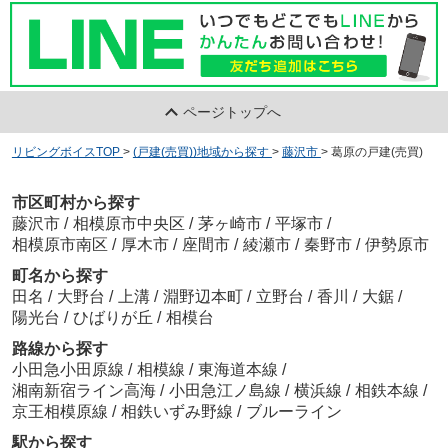
ページトップへ
リビングボイスTOP
>
(戸建(売買))地域から探す
>
藤沢市
>
葛原の戸建(売買)
市区町村から探す
藤沢市
/
相模原市中央区
/
茅ヶ崎市
/
平塚市
/
相模原市南区
/
厚木市
/
座間市
/
綾瀬市
/
秦野市
/
伊勢原市
町名から探す
田名
/
大野台
/
上溝
/
淵野辺本町
/
立野台
/
香川
/
大鋸
/
陽光台
/
ひばりが丘
/
相模台
路線から探す
小田急小田原線
/
相模線
/
東海道本線
/
湘南新宿ライン高海
/
小田急江ノ島線
/
横浜線
/
相鉄本線
/
京王相模原線
/
相鉄いずみ野線
/
ブルーライン
駅から探す