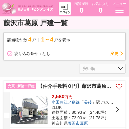
閲覧履歴
お気に入り
メニュー
0
0
藤沢市葛原 戸建一覧
4
1～4
該当物件数
戸
戸を表示
変更
絞り込み条件：
なし
【仲介手数料０円】藤沢市葛原第11 新築一戸建て
売買 | 新築一戸建
2,580
万
円
小田急江ノ島線
「
長後
」駅 バス9分 「東山田」 停歩1分
2LDK
建物面積：80.93㎡（24.48坪）
土地面積：72.00㎡（21.78坪）
神奈川県
藤沢市
葛原