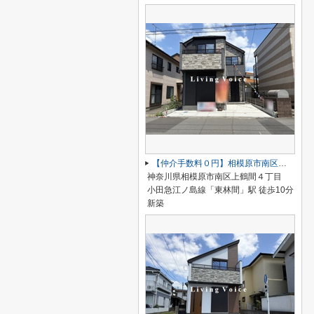
【仲介手数料０円】相模原市南区上鶴間12期 新築一戸建て
神奈川県相模原市南区上鶴間４丁目
小田急江ノ島線「東林間」駅 徒歩10分
新築