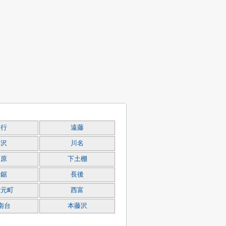
円行
遠藤
柄沢
川名
葛原
下土棚
大鋸
長後
堂元町
西富
南台
本藤沢