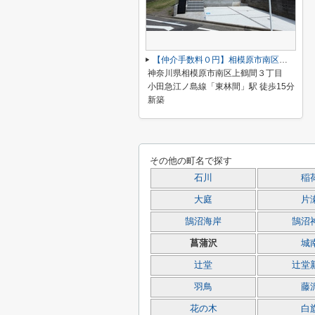
【仲介手数料０円】相模原市南区上鶴間3丁目3期 新築一戸建て
神奈川県相模原市南区上鶴間３丁目
小田急江ノ島線「東林間」駅 徒歩15分
新築
その他の町名で探す
石川
稲
大庭
片
鵠沼海岸
鵠沼
菖蒲沢
城
辻堂
辻堂
羽鳥
藤
花の木
白