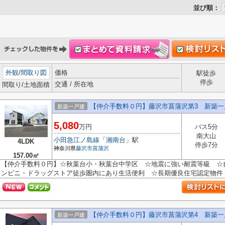
並び順：
外観
/
間取り図
価格
駅徒歩
停歩
交通 / 所在地
間取り/土地面積
【仲介手数料０円】藤沢市菖蒲沢第3 新築一
新築一戸建
5,080
万円
バス5分
南大山
小田急江ノ島線
「
湘南台
」駅
4LDK
停歩7分
神奈川県
藤沢市
菖蒲沢
157.00㎡
【仲介手数料０円】☆秋葉台小・秋葉台中学区 ☆地震に強い耐震等級 ☆
ンビニ・ドラッグストア徒歩圏内にあり生活便利 ☆長期優良住宅認定物件 ☆
【仲介手数料０円】藤沢市菖蒲沢第4 新築一
新築一戸建