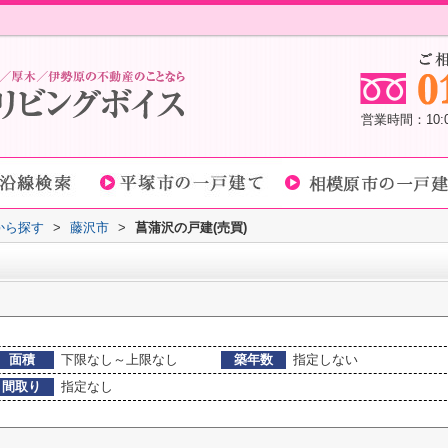
営業時間：10
域から探す
>
藤沢市
>
菖蒲沢の戸建(売買)
面積
下限なし～上限なし
築年数
指定しない
間取り
指定なし