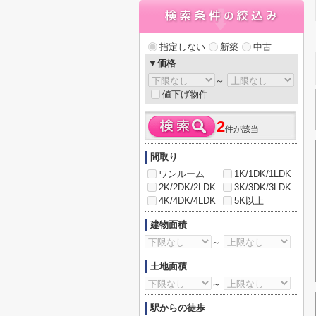
指定しない
新築
中古
▼価格
～
値下げ物件
2
件が該当
間取り
ワンルーム
1K/1DK/1LDK
2K/2DK/2LDK
3K/3DK/3LDK
4K/4DK/4LDK
5K以上
建物面積
～
土地面積
～
駅からの徒歩