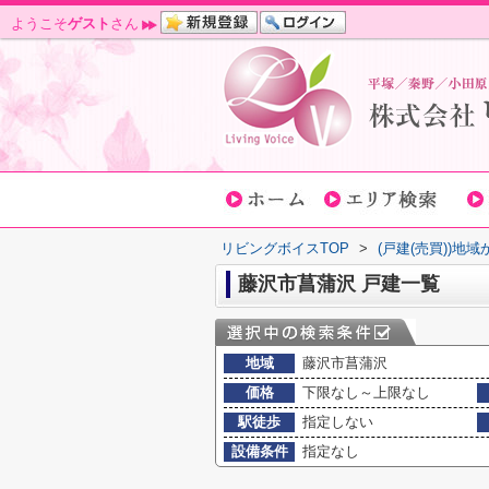
ようこそ
ゲスト
さん
リビングボイスTOP
>
(戸建(売買))地
藤沢市菖蒲沢 戸建一覧
地域
藤沢市菖蒲沢
価格
下限なし～上限なし
駅徒歩
指定しない
設備条件
指定なし