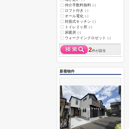
仲介手数料無料
(-)
ロフト付き
(-)
オール電化
(-)
対面式キッチン
(-)
トイレ２ヶ所
(-)
床暖房
(-)
ウォークインクロゼット
(-)
2
件が該当
新着物件