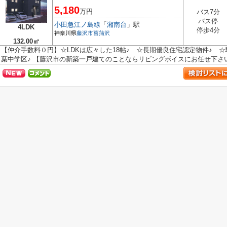
5,180
万円
バス7分
バス停
小田急江ノ島線
「
湘南台
」駅
4LDK
停歩4分
神奈川県
藤沢市
菖蒲沢
132.00㎡
【仲介手数料０円】☆LDKは広々した18帖♪ ☆長期優良住宅認定物件♪ 
葉中学区♪ 【藤沢市の新築一戸建てのことならリビングボイスにお任せ下さ