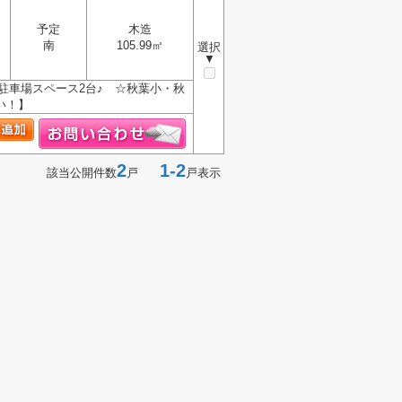
予定
木造
南
105.99㎡
選択
▼
☆駐車場スペース2台♪ ☆秋葉小・秋
い！】
2
1-2
該当公開件数
戸
戸表示