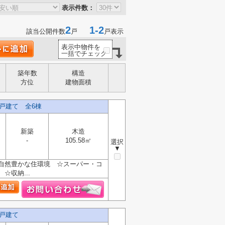
表示件数：
2
1-2
該当公開件数
戸
戸表示
表示中物件を
一括でチェック
築年数
構造
方位
建物面積
戸建て 全6棟
新築
木造
-
105.58㎡
選択
▼
自然豊かな住環境 ☆スーパー・コ
収納...
戸建て