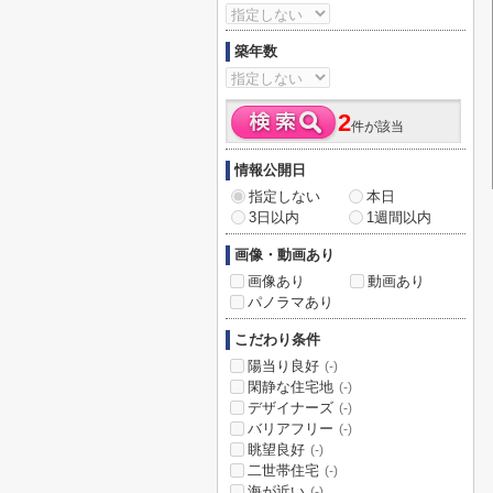
築年数
2
件が該当
情報公開日
指定しない
本日
3日以内
1週間以内
画像・動画あり
画像あり
動画あり
パノラマあり
こだわり条件
陽当り良好
(-)
閑静な住宅地
(-)
デザイナーズ
(-)
バリアフリー
(-)
眺望良好
(-)
二世帯住宅
(-)
海が近い
(-)