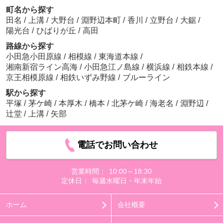
町名から探す
田名
/
上溝
/
大野台
/
淵野辺本町
/
香川
/
立野台
/
大鋸
/
陽光台
/
ひばりが丘
/
高田
路線から探す
小田急小田原線
/
相模線
/
東海道本線
/
湘南新宿ライン高海
/
小田急江ノ島線
/
横浜線
/
相鉄本線
/
京王相模原線
/
相鉄いずみ野線
/
ブルーライン
駅から探す
平塚
/
茅ケ崎
/
本厚木
/
橋本
/
北茅ケ崎
/
海老名
/
淵野辺
/
辻堂
/
上溝
/
矢部
電話でお問い合わせ
営業時間：
10:00～18:30
定休日：
毎週水曜日・年末年始
ホーム
会社概要