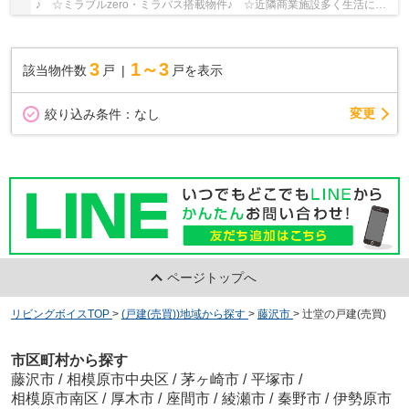
♪ ☆ミラブルzero・ミラバス搭載物件♪ ☆近隣商業施設多く生活に便
利です♪ ☆収納スペース豊富♪ 【藤沢市の新築一戸建...
3
1～3
該当物件数
戸
戸を表示
変更
絞り込み条件：
なし
ページトップへ
リビングボイスTOP
>
(戸建(売買))地域から探す
>
藤沢市
>
辻堂の戸建(売買)
市区町村から探す
藤沢市
/
相模原市中央区
/
茅ヶ崎市
/
平塚市
/
相模原市南区
/
厚木市
/
座間市
/
綾瀬市
/
秦野市
/
伊勢原市