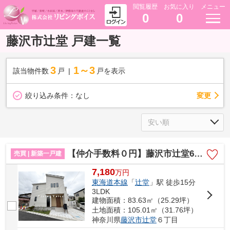
閲覧履歴
お気に入り
メニュー
0
0
藤沢市辻堂 戸建一覧
3
1～3
該当物件数
戸
戸を表示
変更
絞り込み条件：
なし
【仲介手数料０円】藤沢市辻堂6丁目 新築一戸建て 2号棟 全3棟
売買 | 新築一戸建
7,180
万
円
東海道本線
「
辻堂
」駅 徒歩15分
3LDK
建物面積：83.63㎡（25.29坪）
土地面積：105.01㎡（31.76坪）
神奈川県
藤沢市
辻堂
６丁目