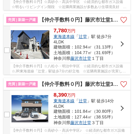
【仲介手数料０円】☆高砂小・高浜中学区 ☆経済的な都市ガス設備
☆明るいリビングイン階段 ☆近隣商業施設が多数あり住環境良好
☆JR東海道線「辻堂」駅徒歩15分 ☆海徒歩圏内♪ 【藤...
【仲介手数料０円】藤沢市辻堂1丁目 新築一戸建て 全2棟
売買 | 新築一戸建
7,780
万
円
東海道本線
「
辻堂
」駅 徒歩7分
4LDK
建物面積：102.94㎡（31.13坪）
土地面積：104.77㎡（31.69坪）
神奈川県
藤沢市
辻堂
１丁目
【仲介手数料０円】☆八松小・明治中学区 ☆経済的な都市ガス設備
☆JR東海道線「辻堂」駅徒歩7分の好立地 ☆近隣商業施設が充実して
いて住環境良好 ☆開放的な2階リビング ☆リビング...
【仲介手数料０円】藤沢市辻堂3丁目1期 新築一戸建て 全1棟
売買 | 新築一戸建
8,390
万
円
東海道本線
「
辻堂
」駅 徒歩14分
4LDK
建物面積：101.84㎡（30.80坪）
土地面積：127.44㎡（38.55坪）
神奈川県
藤沢市
辻堂
３丁目
【仲介手数料０円】☆高砂小・高浜中学区♪ ☆経済的な都市ガス設備