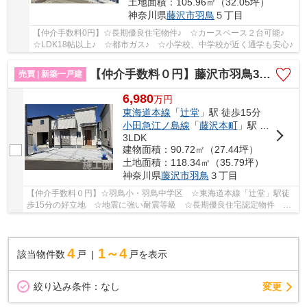
土地面積：105.96㎡（32.05坪）
神奈川県
藤沢市
羽鳥
５丁目
【仲介手数料0円】☆長期優良住宅物件♪ ☆カースペース２台可能♪
☆LDK18帖以上♪ ☆都市ガス♪ ☆小学校、中学校が近く通学も安心♪
【仲介手数料０円】藤沢市羽鳥3丁目 新築一戸建て
売買 | 新築一戸建
6,980
万
円
東海道本線
「
辻堂
」駅 徒歩15分
小田急江ノ島線
「
藤沢本町
」駅 バス9分 「汲田」 停歩6分
3LDK
建物面積：90.72㎡（27.44坪）
土地面積：118.34㎡（35.79坪）
神奈川県
藤沢市
羽鳥
３丁目
【仲介手数料０円】☆羽鳥小・羽鳥中学区 ☆東海道本線「辻堂」駅徒
歩15分の好立地 ☆地震に強い耐震等級 ☆長期優良住宅認定物件 ☆
パントリー等収納スペース豊富 ☆スーパー近く利便...
4
1～4
該当物件数
戸
戸を表示
変更
絞り込み条件：
なし