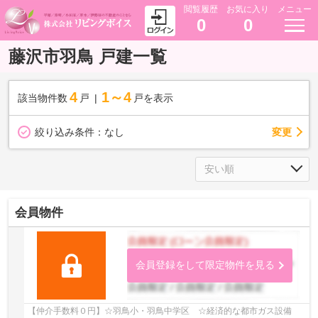
閲覧履歴
お気に入り
メニュー
0
0
藤沢市羽鳥 戸建一覧
4
1～4
該当物件数
戸
戸を表示
変更
絞り込み条件：
なし
会員物件
会員登録をして限定物件を見る
【仲介手数料０円】☆羽鳥小・羽鳥中学区 ☆経済的な都市ガス設備