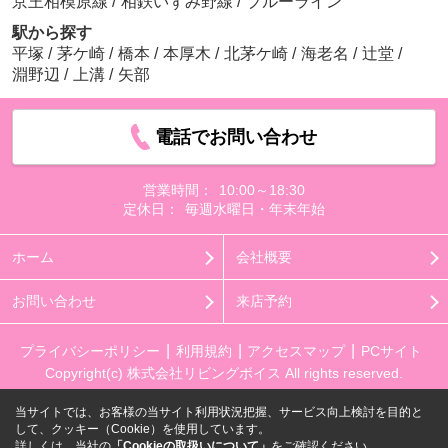
京王相模原線
/
相鉄いずみ野線
/
ブルーライン
駅から探す
平塚
/
茅ケ崎
/
橋本
/
本厚木
/
北茅ケ崎
/
海老名
/
辻堂
/
淵野辺
/
上溝
/
矢部
電話でお問い合わせ
営業時間：
10:00～18:30
定休日：
毎週水曜日・年末年始
ホーム
会社概要
お問い合わせ
来店予約
プライバシーポリシー
利用規約
アクセスマップ
PCサイト
Copyright(c) 株式会社リビングボイス All rights reserved.
当サイトでは、お客様の当サイト利用状況把握、サービス向上検討を目的と
して、クッキー（Cookie）を使用しています。
詳しくは、当社の
「Cookieの取扱いについて」
をご確認ください。