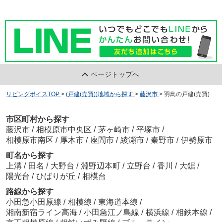
ページトップへ
リビングボイスTOP
>
(戸建(売買))地域から探す
>
藤沢市
>
羽鳥の戸建(売買)
市区町村から探す
藤沢市
/
相模原市中央区
/
茅ヶ崎市
/
平塚市
/
相模原市南区
/
厚木市
/
座間市
/
綾瀬市
/
秦野市
/
伊勢原市
町名から探す
上溝
/
田名
/
大野台
/
淵野辺本町
/
立野台
/
香川
/
大鋸
/
陽光台
/
ひばりが丘
/
相模台
路線から探す
小田急小田原線
/
相模線
/
東海道本線
/
湘南新宿ライン高海
/
小田急江ノ島線
/
横浜線
/
相鉄本線
/