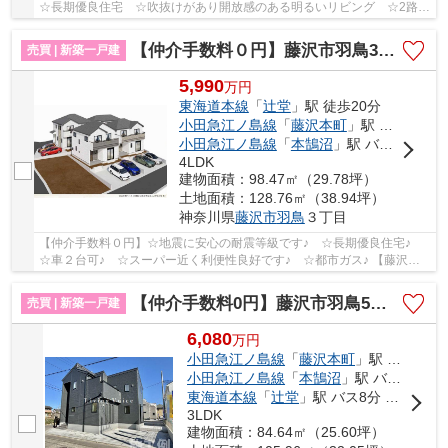
☆長期優良住宅 ☆吹抜けがあり開放感のある明るいリビング ☆2路線
利用可 ☆小屋裏収納等収納スペース豊富 ☆リビン...
【仲介手数料０円】藤沢市羽鳥3丁目 新築一戸建て 全5棟
売買 | 新築一戸建
5,990
万
円
東海道本線
「
辻堂
」駅 徒歩20分
小田急江ノ島線
「
藤沢本町
」駅 バス5分 「高山（藤沢市）」 停歩10分
小田急江ノ島線
「
本鵠沼
」駅 バス4分 「高山車庫」 停歩12分
4LDK
建物面積：98.47㎡（29.78坪）
土地面積：128.76㎡（38.94坪）
神奈川県
藤沢市
羽鳥
３丁目
【仲介手数料０円】☆地震に安心の耐震等級です♪ ☆長期優良住宅♪
☆車２台可♪ ☆スーパー近く利便性良好です♪ ☆都市ガス♪ 【藤沢市
の新築一戸建ての事ならリビングボイスにお任せ下さ...
【仲介手数料0円】藤沢市羽鳥5丁目 新築一戸建て
売買 | 新築一戸建
6,080
万
円
小田急江ノ島線
「
藤沢本町
」駅 徒歩17分
小田急江ノ島線
「
本鵠沼
」駅 バス4分 「高山車庫」 停歩11分
東海道本線
「
辻堂
」駅 バス8分 「高山車庫」 停歩11分
3LDK
建物面積：84.64㎡（25.60坪）