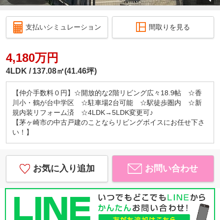
支払いシミュレーション
間取りを見る
4,180万円
4LDK
137.08㎡(41.46坪)
【仲介手数料０円】☆開放的な2階リビング広々18.9帖 ☆香
川小・鶴が台中学区 ☆駐車場2台可能 ☆駅徒歩圏内 ☆新
規内装リフォーム済 ☆4LDK→5LDK変更可♪
【茅ヶ崎市の中古戸建のことならリビングボイスにお任せ下さ
い！】
お気に入り追加
お問い合わせ