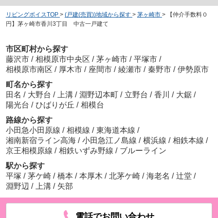
リビングボイスTOP
>
(戸建(売買))地域から探す
>
茅ヶ崎市
>
【仲介手数料０
円】茅ヶ崎市香川3丁目 中古一戸建て
市区町村から探す
藤沢市
/
相模原市中央区
/
茅ヶ崎市
/
平塚市
/
相模原市南区
/
厚木市
/
座間市
/
綾瀬市
/
秦野市
/
伊勢原市
町名から探す
田名
/
大野台
/
上溝
/
淵野辺本町
/
立野台
/
香川
/
大鋸
/
陽光台
/
ひばりが丘
/
相模台
路線から探す
小田急小田原線
/
相模線
/
東海道本線
/
湘南新宿ライン高海
/
小田急江ノ島線
/
横浜線
/
相鉄本線
/
京王相模原線
/
相鉄いずみ野線
/
ブルーライン
駅から探す
平塚
/
茅ケ崎
/
橋本
/
本厚木
/
北茅ケ崎
/
海老名
/
辻堂
/
淵野辺
/
上溝
/
矢部
電話でお問い合わせ