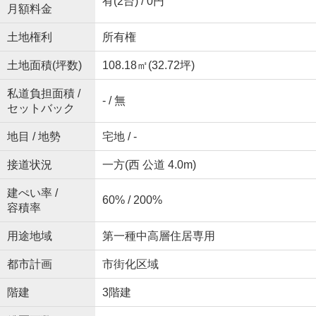
有(2台) / 0円
月額料金
土地権利
所有権
土地面積(坪数)
108.18㎡(32.72坪)
私道負担面積 /
- / 無
セットバック
地目 / 地勢
宅地 / -
接道状況
一方(西 公道 4.0m)
建ぺい率 /
60% / 200%
容積率
用途地域
第一種中高層住居専用
都市計画
市街化区域
階建
3階建