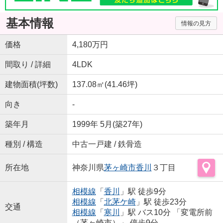
基本情報
情報の見方
価格
4,180万円
間取り / 詳細
4LDK
建物面積(坪数)
137.08㎡(41.46坪)
向き
-
築年月
1999年 5月(築27年)
種別 / 構造
中古一戸建 / 鉄骨造
所在地
神奈川県
茅ヶ崎市
香川
３丁目
相模線
「
香川
」駅 徒歩9分
相模線
「
北茅ケ崎
」駅 徒歩23分
交通
相模線
「
寒川
」駅 バス10分 「変電所前
（茅ヶ崎市）」 停歩9分