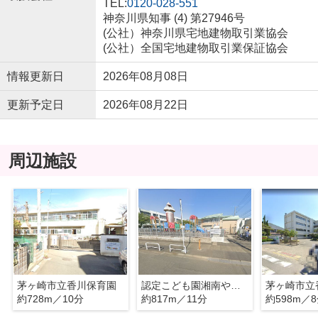
TEL:
0120-028-551
神奈川県知事 (4) 第27946号
(公社）神奈川県宅地建物取引業協会
(公社）全国宅地建物取引業保証協会
情報更新日
2026年08月08日
更新予定日
2026年08月22日
周辺施設
茅ヶ崎市立香川保育園
認定こども園湘南やまゆり幼稚園
茅ヶ崎市立
約728m／10分
約817m／11分
約598m／