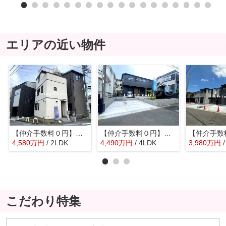
エリアの近い物件
【仲介手数料０円】茅ヶ崎市中海岸3丁目 中古一戸建て
【仲介手数料０円】茅ヶ崎市芹沢1期 新築一戸建て
4,580
万
円
/ 2LDK
4,490
万
円
/ 4LDK
3,980
万
円
こだわり特集