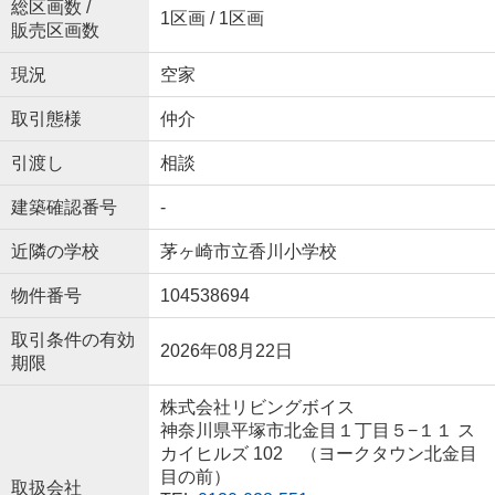
総区画数 /
1区画 / 1区画
販売区画数
現況
空家
取引態様
仲介
引渡し
相談
建築確認番号
-
近隣の学校
茅ヶ崎市立香川小学校
物件番号
104538694
取引条件の有効
2026年08月22日
期限
株式会社リビングボイス
神奈川県平塚市北金目１丁目５−１１ ス
カイヒルズ 102 （ヨークタウン北金目
目の前）
取扱会社