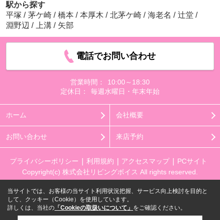
駅から探す
平塚
/
茅ケ崎
/
橋本
/
本厚木
/
北茅ケ崎
/
海老名
/
辻堂
/
淵野辺
/
上溝
/
矢部
電話でお問い合わせ
営業時間：
10:00～18:30
定休日：
毎週水曜日・年末年始
ホーム
会社概要
お問い合わせ
来店予約
プライバシーポリシー
利用規約
アクセスマップ
PCサイト
Copyright(c) 株式会社リビングボイス All rights reserved.
当サイトでは、お客様の当サイト利用状況把握、サービス向上検討を目的と
して、クッキー（Cookie）を使用しています。
詳しくは、当社の
「Cookieの取扱いについて」
をご確認ください。