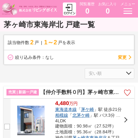
閲覧履歴
お気に入り
メニュー
0
0
茅ヶ崎市東海岸北 戸建一覧
2
1～2
該当物件数
戸
戸を表示
変更
絞り込み条件：
なし
【仲介手数料０円】茅ヶ崎市東海岸北5丁目 新築一戸建て 2号棟 全4棟
売買 | 新築一戸建
4,480
万
円
東海道本線
「
茅ケ崎
」駅 徒歩21分
相模線
「
北茅ケ崎
」駅 バス3分 「徳洲会病院前（神奈川県）」 停歩16分
4LDK
建物面積：90.98㎡（27.52坪）
土地面積：95.36㎡（28.84坪）
神奈川県
茅ヶ崎市
東海岸北
５丁目