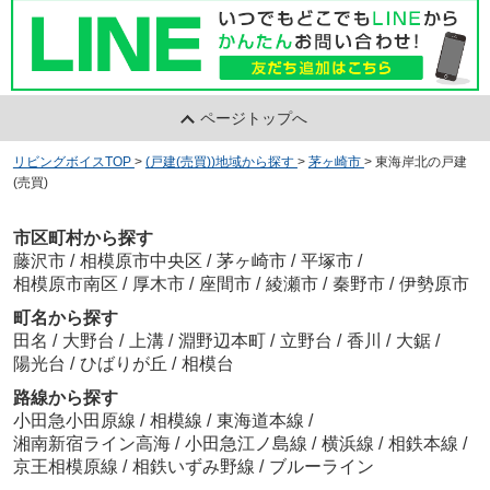
ページトップへ
リビングボイスTOP
>
(戸建(売買))地域から探す
>
茅ヶ崎市
>
東海岸北の戸建
(売買)
市区町村から探す
藤沢市
/
相模原市中央区
/
茅ヶ崎市
/
平塚市
/
相模原市南区
/
厚木市
/
座間市
/
綾瀬市
/
秦野市
/
伊勢原市
町名から探す
田名
/
大野台
/
上溝
/
淵野辺本町
/
立野台
/
香川
/
大鋸
/
陽光台
/
ひばりが丘
/
相模台
路線から探す
小田急小田原線
/
相模線
/
東海道本線
/
湘南新宿ライン高海
/
小田急江ノ島線
/
横浜線
/
相鉄本線
/
京王相模原線
/
相鉄いずみ野線
/
ブルーライン