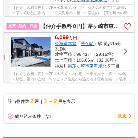
【仲介手数料０円】☆ZEH水準省エネ住宅♪ ☆人気の都市ガス設備♪
☆茅ヶ崎駅徒歩圏内 ♪ ☆東海岸小・第一中学区内♪ 【茅ヶ崎市の新築
一戸建てのことならリビングボイスにお任せ下さい！】
【仲介手数料０円】茅ヶ崎市東海岸北6期 新築一戸建て 全3棟
売買 | 新築一戸建
6,099
万
円
東海道本線
「
茅ケ崎
」駅 徒歩15分
3LDK
建物面積：96.41㎡（29.16坪）
土地面積：106.06㎡（32.08坪）
神奈川県
茅ヶ崎市
東海岸北
５丁目
【仲介手数料０円】☆ZEH水準省エネ住宅 ☆東海岸小・第一中学区
☆駅徒歩圏内の立地 ☆リビング足元から温まる床暖房完備 ☆駐車場
並列2台可能 ☆経済的な都市ガス設備 ☆南面道路で陽...
2
1～2
該当物件数
戸
戸を表示
変更
絞り込み条件：
なし