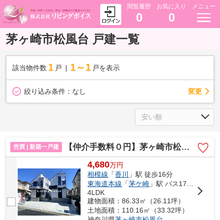
閲覧履歴
お気に入り
メニュー
0
0
茅ヶ崎市松風台 戸建一覧
1
1～1
該当物件数
戸
戸を表示
変更
絞り込み条件：
なし
【仲介手数料０円】茅ヶ崎市松風台 新築一戸建て 全2棟
売買 | 新築一戸建
4,680
万
円
相模線
「
香川
」駅 徒歩16分
東海道本線
「
茅ケ崎
」駅 バス17分 「松風台（茅ヶ崎市）」 停歩3分
4LDK
建物面積：86.33㎡（26.11坪）
土地面積：110.16㎡（33.32坪）
神奈川県
茅ヶ崎市
松風台