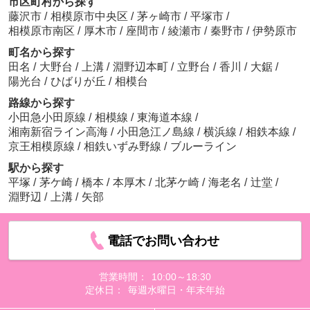
市区町村から探す
藤沢市
/
相模原市中央区
/
茅ヶ崎市
/
平塚市
/
相模原市南区
/
厚木市
/
座間市
/
綾瀬市
/
秦野市
/
伊勢原市
町名から探す
田名
/
大野台
/
上溝
/
淵野辺本町
/
立野台
/
香川
/
大鋸
/
陽光台
/
ひばりが丘
/
相模台
路線から探す
小田急小田原線
/
相模線
/
東海道本線
/
湘南新宿ライン高海
/
小田急江ノ島線
/
横浜線
/
相鉄本線
/
京王相模原線
/
相鉄いずみ野線
/
ブルーライン
駅から探す
平塚
/
茅ケ崎
/
橋本
/
本厚木
/
北茅ケ崎
/
海老名
/
辻堂
/
淵野辺
/
上溝
/
矢部
電話でお問い合わせ
営業時間：
10:00～18:30
定休日：
毎週水曜日・年末年始