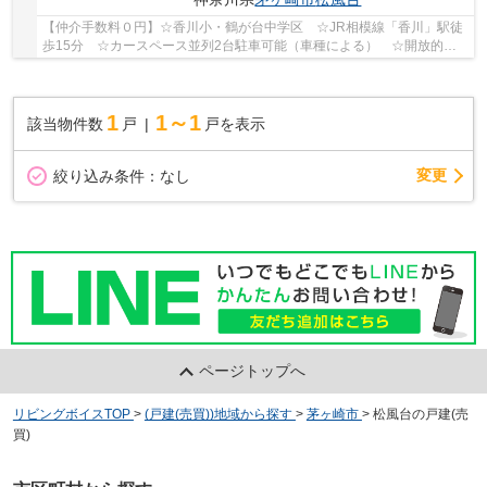
【仲介手数料０円】☆香川小・鶴が台中学区 ☆JR相模線「香川」駅徒
歩15分 ☆カースペース並列2台駐車可能（車種による） ☆開放的な2
階リビング ☆リビングイン階段 ☆WICなど収納スペ...
1
1～1
該当物件数
戸
戸を表示
変更
絞り込み条件：
なし
ページトップへ
リビングボイスTOP
>
(戸建(売買))地域から探す
>
茅ヶ崎市
>
松風台の戸建(売
買)