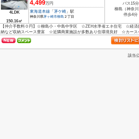
4,499
万円
バス15分
柳島（神奈川
東海道本線
「
茅ケ崎
」駅
4LDK
停歩4分
神奈川県
茅ヶ崎市
柳島
２丁目
150.16㎡
【仲介手数料０円】☆柳島小・中島中学区 ☆ZEH水準省エネ住宅 ☆経済
納など収納スペース豊富 ☆近隣商業施設が多数あり住環境良好 ☆カースペー
該当