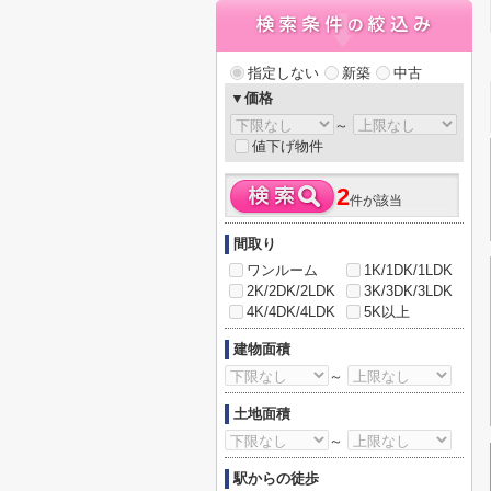
指定しない
新築
中古
▼価格
～
値下げ物件
2
件が該当
間取り
ワンルーム
1K/1DK/1LDK
2K/2DK/2LDK
3K/3DK/3LDK
4K/4DK/4LDK
5K以上
建物面積
～
土地面積
～
駅からの徒歩