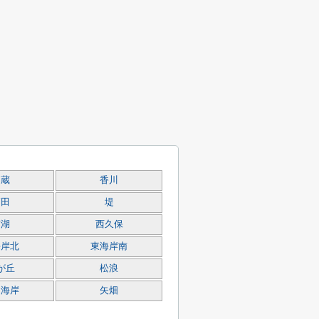
円蔵
香川
高田
堤
南湖
西久保
海岸北
東海岸南
が丘
松浪
島海岸
矢畑