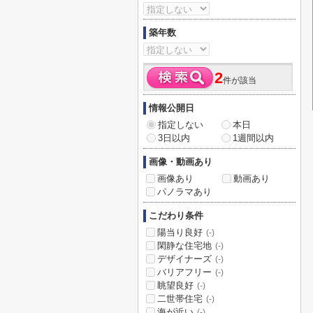
築年数
2
件が該当
情報公開日
指定しない
本日
3日以内
1週間以内
画像・動画あり
画像あり
動画あり
パノラマあり
こだわり条件
陽当り良好
(-)
閑静な住宅地
(-)
デザイナーズ
(-)
バリアフリー
(-)
眺望良好
(-)
二世帯住宅
(-)
海が近い
(-)