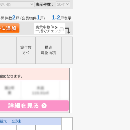
表示件数：
2
1
1-2
公開件数
戸 (会員物件
戸)
戸表示
表示中物件を
一括でチェック
築年数
構造
方位
建物面積
建て 全2棟