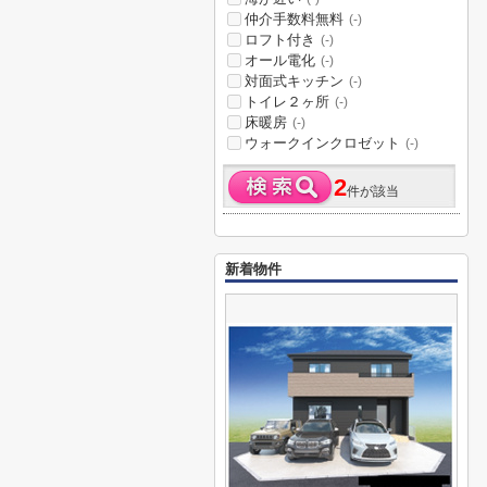
仲介手数料無料
(-)
ロフト付き
(-)
オール電化
(-)
対面式キッチン
(-)
トイレ２ヶ所
(-)
床暖房
(-)
ウォークインクロゼット
(-)
2
件が該当
新着物件