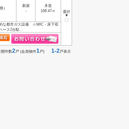
新築
木造
県）
-
108.47㎡
選択
▼
的な都市ガス設備 ☆WIC・床下収
ス2台駐...
2
1
1-2
公開件数
戸 (会員物件
戸)
戸表示