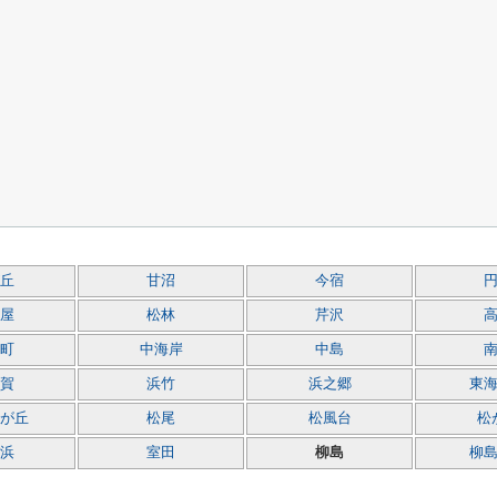
丘
甘沼
今宿
屋
松林
芹沢
町
中海岸
中島
賀
浜竹
浜之郷
東
が丘
松尾
松風台
松
浜
室田
柳島
柳