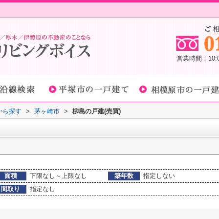
営業時間：10
域から探す
>
茅ヶ崎市
>
柳島の戸建(売買)
面積
下限なし～上限なし
築年数
指定しない
間取り
指定なし