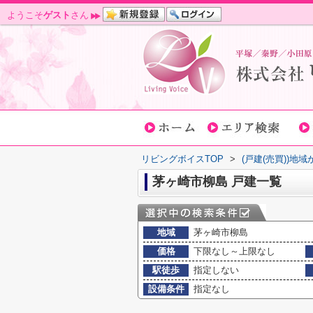
ようこそ
ゲスト
さん
リビングボイスTOP
>
(戸建(売買))地
茅ヶ崎市柳島 戸建一覧
地域
茅ヶ崎市柳島
価格
下限なし～上限なし
駅徒歩
指定しない
設備条件
指定なし