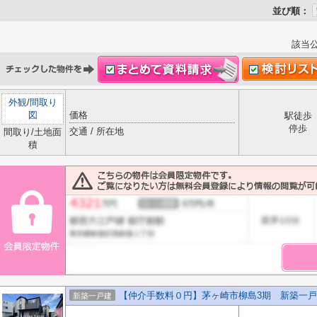
並び順：
該当
外観
/
間取り
図
価格
駅徒歩
停歩
交通 / 所在地
間取り/土地面
積
【仲介手数料０円】茅ヶ崎市柳島3期 新築一戸
新築一戸建