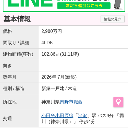
基本情報
情報の見方
価格
2,980万円
間取り / 詳細
4LDK
建物面積(坪数)
102.86㎡(31.11坪)
向き
-
築年月
2026年 7月(新築)
種別 / 構造
新築一戸建 / 木造
所在地
神奈川県
秦野市
堀西
小田急小田原線
「
渋沢
」駅 バス4分 「堀
交通
川（神奈川県）」 停歩4分