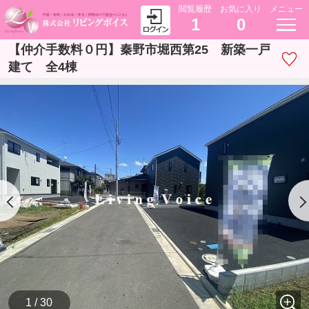
閲覧履歴
お気に入り
メニュー
1
0
【仲介手数料０円】秦野市堀西第25 新築一戸
建て 全4棟
1 / 30