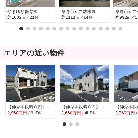
やまゆり保育園
秦野市立西幼稚園
秦野市立西
約1602m／21分
約1111m／14分
約992m／1
エリアの近い物件
【仲介手数料０円】秦野市渋沢第31 新築一戸建て
【仲介手数料０円】秦野市東田原第11 新築一戸建て 2号棟 全4棟
2,980
万
円
/ 3LDK
2,680
万
円
/ 4LDK
2,780
万
円