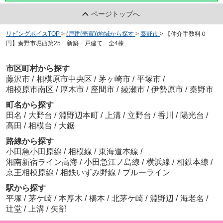
ページトップへ
リビングボイスTOP
>
(戸建(売買))地域から探す
>
秦野市
>
【仲介手数料０
円】秦野市堀西第25 新築一戸建て 全4棟
市区町村から探す
藤沢市
/
相模原市中央区
/
茅ヶ崎市
/
平塚市
/
相模原市南区
/
厚木市
/
座間市
/
綾瀬市
/
伊勢原市
/
秦野市
町名から探す
田名
/
大野台
/
淵野辺本町
/
上溝
/
立野台
/
香川
/
陽光台
/
高田
/
相模台
/
大鋸
路線から探す
小田急小田原線
/
相模線
/
東海道本線
/
湘南新宿ライン高海
/
小田急江ノ島線
/
横浜線
/
相鉄本線
/
京王相模原線
/
相鉄いずみ野線
/
ブルーライン
駅から探す
平塚
/
茅ケ崎
/
本厚木
/
橋本
/
北茅ケ崎
/
淵野辺
/
海老名
/
辻堂
/
上溝
/
矢部