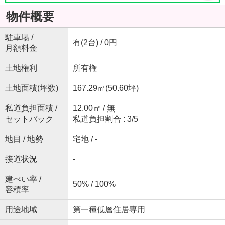
物件概要
駐車場 /
有(2台) / 0円
月額料金
土地権利
所有権
土地面積(坪数)
167.29㎡(50.60坪)
私道負担面積 /
12.00㎡ / 無
セットバック
私道負担割合 : 3/5
地目 / 地勢
宅地 / -
接道状況
-
建ぺい率 /
50% / 100%
容積率
用途地域
第一種低層住居専用