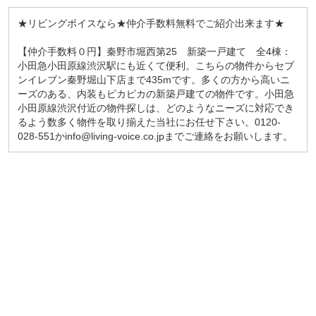
★リビングボイスなら★仲介手数料無料でご紹介出来ます★
【仲介手数料０円】秦野市堀西第25 新築一戸建て 全4棟：
小田急小田原線渋沢駅にも近くて便利。こちらの物件からセブ
ンイレブン秦野堀山下店まで435mです。多くの方から高いニ
ーズのある、内装もピカピカの新築戸建ての物件です。小田急
小田原線渋沢付近の物件探しは、どのようなニーズに対応でき
るよう数多く物件を取り揃えた当社にお任せ下さい。0120-
028-551かinfo@living-voice.co.jpまでご連絡をお願いします。