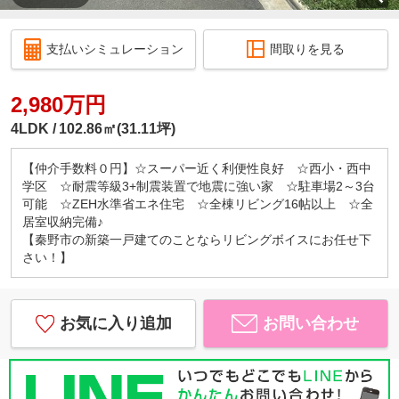
支払いシミュレーション
間取りを見る
2,980万円
4LDK
102.86㎡(31.11坪)
【仲介手数料０円】☆スーパー近く利便性良好 ☆西小・西中
学区 ☆耐震等級3+制震装置で地震に強い家 ☆駐車場2～3台
可能 ☆ZEH水準省エネ住宅 ☆全棟リビング16帖以上 ☆全
居室収納完備♪
【秦野市の新築一戸建てのことならリビングボイスにお任せ下
さい！】
お気に入り追加
お問い合わせ