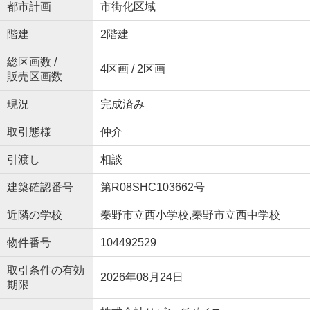
都市計画
市街化区域
階建
2階建
総区画数 /
4区画 / 2区画
販売区画数
現況
完成済み
取引態様
仲介
引渡し
相談
建築確認番号
第R08SHC103662号
近隣の学校
秦野市立西小学校,秦野市立西中学校
物件番号
104492529
取引条件の有効
2026年08月24日
期限