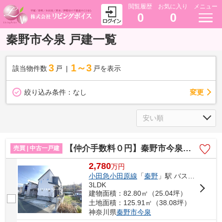
閲覧履歴
お気に入り
メニュー
0
0
秦野市今泉 戸建一覧
3
1～3
該当物件数
戸
戸を表示
変更
絞り込み条件：
なし
【仲介手数料０円】秦野市今泉 中古一戸建て
売買 | 中古一戸建
2,780
万
円
小田急小田原線
「
秦野
」駅 バス10分 「南町（秦野市）」 停歩6分
3LDK
建物面積：82.80㎡（25.04坪）
土地面積：125.91㎡（38.08坪）
神奈川県
秦野市
今泉