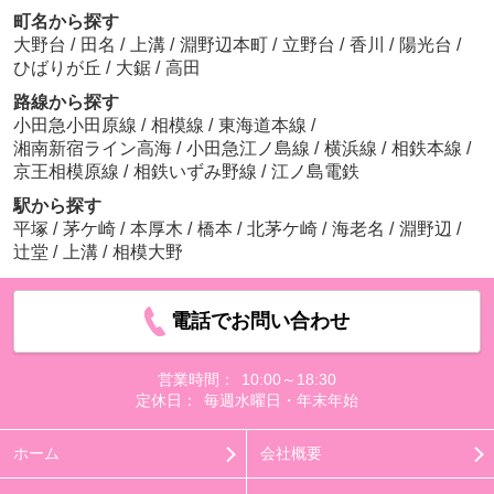
町名から探す
大野台
/
田名
/
上溝
/
淵野辺本町
/
立野台
/
香川
/
陽光台
/
ひばりが丘
/
大鋸
/
高田
路線から探す
小田急小田原線
/
相模線
/
東海道本線
/
湘南新宿ライン高海
/
小田急江ノ島線
/
横浜線
/
相鉄本線
/
京王相模原線
/
相鉄いずみ野線
/
江ノ島電鉄
駅から探す
平塚
/
茅ケ崎
/
本厚木
/
橋本
/
北茅ケ崎
/
海老名
/
淵野辺
/
辻堂
/
上溝
/
相模大野
電話でお問い合わせ
営業時間：
10:00～18:30
定休日：
毎週水曜日・年末年始
ホーム
会社概要