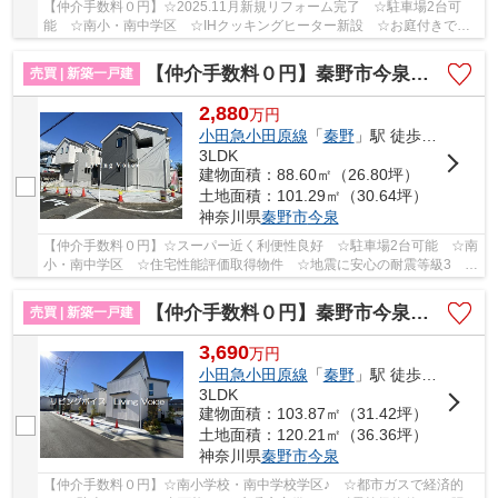
【仲介手数料０円】☆2025.11月新規リフォーム完了 ☆駐車場2台可
能 ☆南小・南中学区 ☆IHクッキングヒーター新設 ☆お庭付きでガ
ーデニングや家庭菜園など可能 ☆南向きリビング16帖...
【仲介手数料０円】秦野市今泉第1期 新築一戸建て 1号棟 全2棟
売買 | 新築一戸建
2,880
万
円
小田急小田原線
「
秦野
」駅 徒歩15分
3LDK
建物面積：88.60㎡（26.80坪）
土地面積：101.29㎡（30.64坪）
神奈川県
秦野市
今泉
【仲介手数料０円】☆スーパー近く利便性良好 ☆駐車場2台可能 ☆南
小・南中学区 ☆住宅性能評価取得物件 ☆地震に安心の耐震等級3 ☆
駅徒歩圏内の立地 ☆全居室収納完備 ☆エコジョー...
【仲介手数料０円】秦野市今泉 新築一戸建て 全20棟
売買 | 新築一戸建
3,690
万
円
小田急小田原線
「
秦野
」駅 徒歩19分
3LDK
建物面積：103.87㎡（31.42坪）
土地面積：120.21㎡（36.36坪）
神奈川県
秦野市
今泉
【仲介手数料０円】☆南小学校・南中学校学区♪ ☆都市ガスで経済的