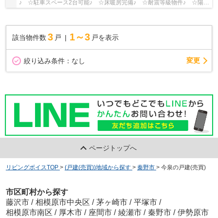
♪ ☆駐車スペース2台可能♪ ☆床暖房完備♪ ☆耐震等級物件♪ ☆陽当
り・通風良好♪ 閑静な住宅街♪ 【秦野市の新築一戸建...
3
1～3
該当物件数
戸
戸を表示
変更
絞り込み条件：
なし
ページトップへ
リビングボイスTOP
>
(戸建(売買))地域から探す
>
秦野市
>
今泉の戸建(売買)
市区町村から探す
藤沢市
/
相模原市中央区
/
茅ヶ崎市
/
平塚市
/
相模原市南区
/
厚木市
/
座間市
/
綾瀬市
/
秦野市
/
伊勢原市