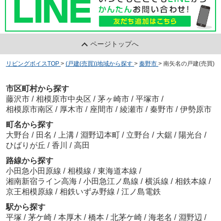
ページトップへ
リビングボイスTOP
>
(戸建(売買))地域から探す
>
秦野市
>
南矢名の戸建(売買)
市区町村から探す
藤沢市
/
相模原市中央区
/
茅ヶ崎市
/
平塚市
/
相模原市南区
/
厚木市
/
座間市
/
綾瀬市
/
秦野市
/
伊勢原市
町名から探す
大野台
/
田名
/
上溝
/
淵野辺本町
/
立野台
/
大鋸
/
陽光台
/
ひばりが丘
/
香川
/
高田
路線から探す
小田急小田原線
/
相模線
/
東海道本線
/
湘南新宿ライン高海
/
小田急江ノ島線
/
横浜線
/
相鉄本線
/
京王相模原線
/
相鉄いずみ野線
/
江ノ島電鉄
駅から探す
平塚
/
茅ケ崎
/
本厚木
/
橋本
/
北茅ケ崎
/
海老名
/
淵野辺
/