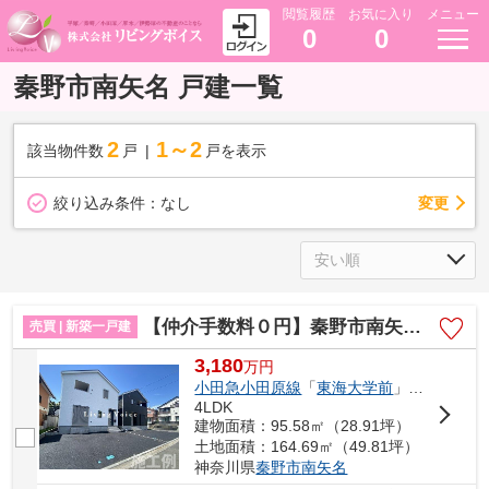
閲覧履歴
お気に入り
メニュー
0
0
秦野市南矢名 戸建一覧
2
1～2
該当物件数
戸
戸を表示
変更
絞り込み条件：
なし
【仲介手数料０円】秦野市南矢名第19 新築一戸建て 全2棟
売買 | 新築一戸建
3,180
万
円
小田急小田原線
「
東海大学前
」駅 徒歩18分
4LDK
建物面積：95.58㎡（28.91坪）
土地面積：164.69㎡（49.81坪）
神奈川県
秦野市
南矢名