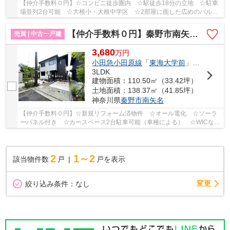
【仲介手数料０円】☆コンビニ徒歩圏内 ☆駅徒歩18分の立地 ☆駐車
場並列2台可能 ☆大根小・大根中学区 ☆2部屋に面した広めのバルコ
ニー ☆制震装置『SAFE365』使用♪ 【秦野市の新築一...
【仲介手数料０円】秦野市南矢名 中古一戸建て
売買 | 中古一戸建
3,680
万
円
小田急小田原線
「
東海大学前
」駅 徒歩23分
3LDK
建物面積：110.50㎡（33.42坪）
土地面積：138.37㎡（41.85坪）
神奈川県
秦野市
南矢名
【仲介手数料０円】☆新規リフォーム済物件 ☆オール電化 ☆ソーラ
ーパネル付き ☆カースペース2台駐車可能（車種による） ☆WICなど
収納スペース豊富 ☆閑静な住宅街♪ 【秦野市の中古...
2
1～2
該当物件数
戸
戸を表示
変更
絞り込み条件：
なし