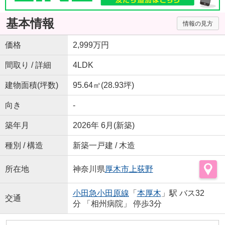
基本情報
情報の見方
価格
2,999万円
間取り / 詳細
4LDK
建物面積(坪数)
95.64㎡(28.93坪)
向き
-
築年月
2026年 6月(新築)
種別 / 構造
新築一戸建 / 木造
所在地
神奈川県
厚木市
上荻野
小田急小田原線
「
本厚木
」駅 バス32
交通
分 「相州病院」 停歩3分