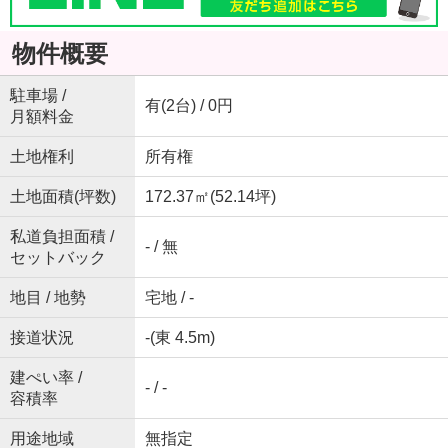
物件概要
駐車場 /
有(2台) / 0円
月額料金
土地権利
所有権
土地面積(坪数)
172.37㎡(52.14坪)
私道負担面積 /
- / 無
セットバック
地目 / 地勢
宅地 / -
接道状況
-(東 4.5m)
建ぺい率 /
- / -
容積率
用途地域
無指定