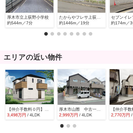
厚木市立上荻野小学校
たからやフレサ上荻野店
約544m／7分
約1446m／19分
約174m／
エリアの近い物件
【仲介手数料０円】厚木市温水第4 新築一戸建て
厚木市山際 中古一戸建て
3,498
万
円
/ 4LDK
2,999
万
円
/ 4LDK
2,770
万
円