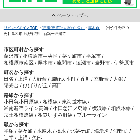
ページトップへ
リビングボイスTOP
>
(戸建(売買))地域から探す
>
厚木市
>
【仲介手数料０
円】厚木市上荻野2期 新築一戸建て
市区町村から探す
藤沢市
/
相模原市中央区
/
茅ヶ崎市
/
平塚市
/
相模原市南区
/
厚木市
/
座間市
/
綾瀬市
/
秦野市
/
伊勢原市
町名から探す
田名
/
上溝
/
大野台
/
淵野辺本町
/
香川
/
立野台
/
大鋸
/
陽光台
/
ひばりが丘
/
高田
路線から探す
小田急小田原線
/
相模線
/
東海道本線
/
湘南新宿ライン高海
/
小田急江ノ島線
/
横浜線
/
相鉄本線
/
京王相模原線
/
相鉄いずみ野線
/
ブルーライン
駅から探す
平塚
/
茅ケ崎
/
本厚木
/
橋本
/
北茅ケ崎
/
海老名
/
淵野辺
/
辻堂
/
上溝
/
矢部