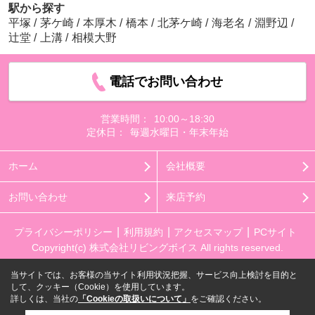
駅から探す
平塚
/
茅ケ崎
/
本厚木
/
橋本
/
北茅ケ崎
/
海老名
/
淵野辺
/
辻堂
/
上溝
/
相模大野
電話でお問い合わせ
営業時間：
10:00～18:30
定休日：
毎週水曜日・年末年始
ホーム
会社概要
お問い合わせ
来店予約
プライバシーポリシー
利用規約
アクセスマップ
PCサイト
Copyright(c) 株式会社リビングボイス All rights reserved.
当サイトでは、お客様の当サイト利用状況把握、サービス向上検討を目的と
して、クッキー（Cookie）を使用しています。
詳しくは、当社の
「Cookieの取扱いについて」
をご確認ください。