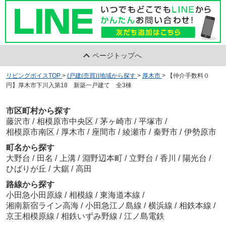
ページトップへ
リビングボイスTOP
>
(戸建(売買))地域から探す
>
厚木市
>
【仲介手数料０
円】厚木市下川入第18 新築一戸建て 全3棟
市区町村から探す
藤沢市
/
相模原市中央区
/
茅ヶ崎市
/
平塚市
/
相模原市南区
/
厚木市
/
座間市
/
綾瀬市
/
秦野市
/
伊勢原市
町名から探す
大野台
/
田名
/
上溝
/
淵野辺本町
/
立野台
/
香川
/
陽光台
/
ひばりが丘
/
大鋸
/
高田
路線から探す
小田急小田原線
/
相模線
/
東海道本線
/
湘南新宿ライン高海
/
小田急江ノ島線
/
横浜線
/
相鉄本線
/
京王相模原線
/
相鉄いずみ野線
/
江ノ島電鉄