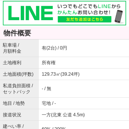
物件概要
駐車場 /
有(2台) / 0円
月額料金
土地権利
所有権
土地面積(坪数)
129.73㎡(39.24坪)
私道負担面積 /
- / 無
セットバック
地目 / 地勢
宅地 / -
接道状況
一方(北東 公道 4.5m)
建ぺい率 /