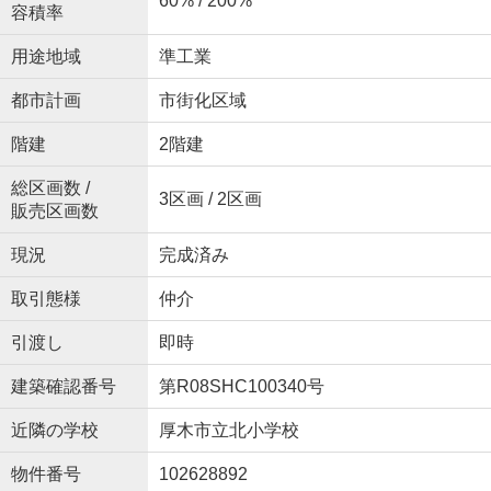
60% / 200%
容積率
用途地域
準工業
都市計画
市街化区域
階建
2階建
総区画数 /
3区画 / 2区画
販売区画数
現況
完成済み
取引態様
仲介
引渡し
即時
建築確認番号
第R08SHC100340号
近隣の学校
厚木市立北小学校
物件番号
102628892