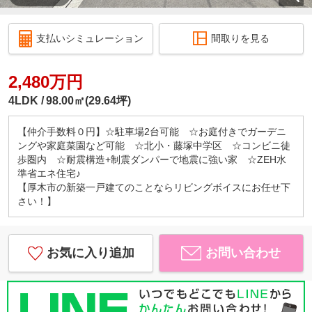
支払いシミュレーション
間取りを見る
2,480万円
4LDK
98.00㎡(29.64坪)
【仲介手数料０円】☆駐車場2台可能 ☆お庭付きでガーデニ
ングや家庭菜園など可能 ☆北小・藤塚中学区 ☆コンビニ徒
歩圏内 ☆耐震構造+制震ダンパーで地震に強い家 ☆ZEH水
準省エネ住宅♪
【厚木市の新築一戸建てのことならリビングボイスにお任せ下
さい！】
お気に入り追加
お問い合わせ