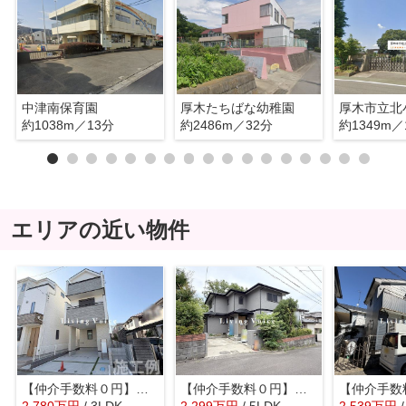
中津南保育園
厚木たちばな幼稚園
厚木市立北
約1038m／13分
約2486m／32分
約1349m／
エリアの近い物件
【仲介手数料０円】厚木市妻田北3丁目6期 新築一戸建て
【仲介手数料０円】厚木市森の里1丁目 中古戸建