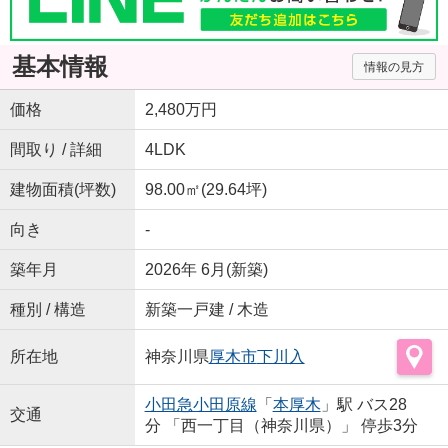
基本情報
情報の見方
価格
2,480万円
間取り / 詳細
4LDK
建物面積(坪数)
98.00㎡(29.64坪)
向き
-
築年月
2026年 6月(新築)
種別 / 構造
新築一戸建 / 木造
所在地
神奈川県
厚木市
下川入
小田急小田原線
「
本厚木
」駅 バス28
交通
分 「西一丁目（神奈川県）」 停歩3分