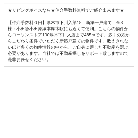
★リビングボイスなら★仲介手数料無料でご紹介出来ます★
【仲介手数料０円】厚木市下川入第18 新築一戸建て 全3
棟：小田急小田原線本厚木駅にも近くて便利。こちらの物件か
らローソンストア100厚木下川入店まで485mです。多くの方か
らこだわり条件でいただく新築戸建ての物件です。数えきれな
いほど多くの物件情報の中から、ご自身に適した不動産を選ぶ
必要があります。当社では不動産探しをサポート致しますので
是非お任せください。