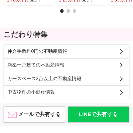
2,780
万
円
/ 3LDK
2,299
万
円
/ 5LDK
2,539
万
円
こだわり特集
仲介手数料0円の不動産情報
新築一戸建ての不動産情報
カースペース2台以上の不動産情報
中古物件の不動産情報
メールで共有する
LINEで共有する