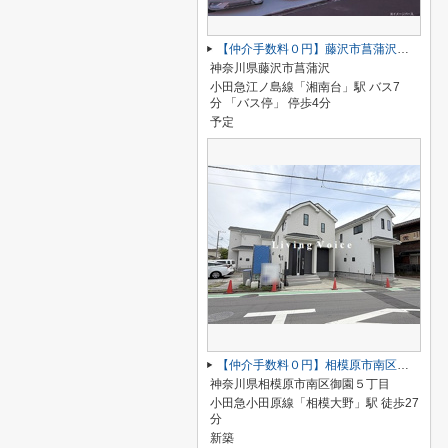
【仲介手数料０円】藤沢市菖蒲沢第4 新築一戸建て
神奈川県藤沢市菖蒲沢
小田急江ノ島線「湘南台」駅 バス7
分 「バス停」 停歩4分
予定
【仲介手数料０円】相模原市南区御園5丁目 新築一戸建て 全4棟
神奈川県相模原市南区御園５丁目
小田急小田原線「相模大野」駅 徒歩27
分
新築