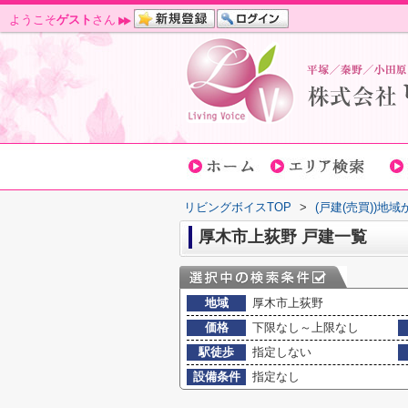
ようこそ
ゲスト
さん
リビングボイスTOP
>
(戸建(売買))地
厚木市上荻野 戸建一覧
地域
厚木市上荻野
価格
下限なし～上限なし
駅徒歩
指定しない
設備条件
指定なし