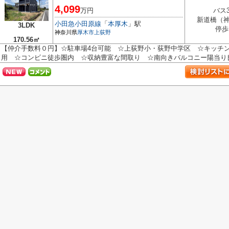
4,099
万円
バス
新道橋（
小田急小田原線
「
本厚木
」駅
3LDK
停歩
神奈川県
厚木市
上荻野
170.56㎡
【仲介手数料０円】☆駐車場4台可能 ☆上荻野小・荻野中学区 ☆キッチン
用 ☆コンビニ徒歩圏内 ☆収納豊富な間取り ☆南向きバルコニー陽当り良好♪