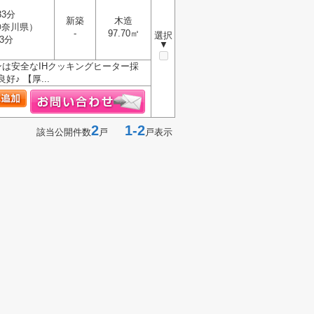
33分
新築
木造
神奈川県）
-
97.70㎡
選択
3分
▼
は安全なIHクッキングヒーター採
 【厚...
2
1-2
該当公開件数
戸
戸表示