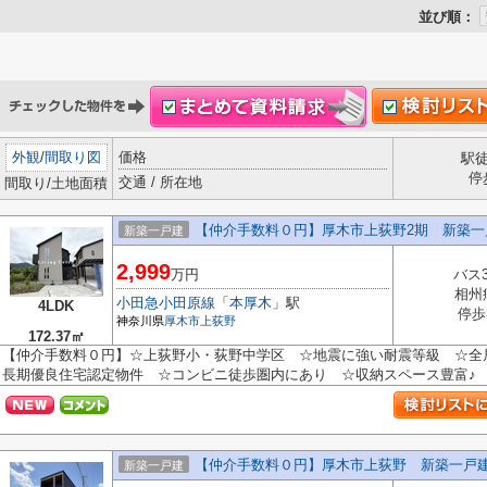
並び順：
外観
/
間取り図
価格
駅
停
交通 / 所在地
間取り/土地面積
【仲介手数料０円】厚木市上荻野2期 新築一
新築一戸建
2,999
万円
バス
相州
小田急小田原線
「
本厚木
」駅
4LDK
停歩
神奈川県
厚木市
上荻野
172.37㎡
【仲介手数料０円】☆上荻野小・荻野中学区 ☆地震に強い耐震等級 ☆全
長期優良住宅認定物件 ☆コンビニ徒歩圏内にあり ☆収納スペース豊富♪ 【厚
【仲介手数料０円】厚木市上荻野 新築一戸
新築一戸建