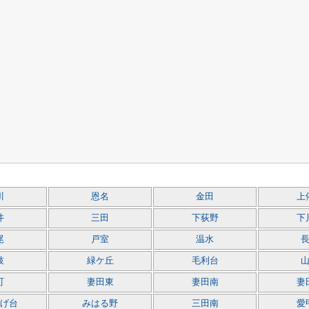
川
恩名
金田
上
井
三田
下荻野
下
尾
戸室
温水
枝
緑ケ丘
毛利台
町
妻田東
妻田南
妻
げ台
みはる野
三田南
愛