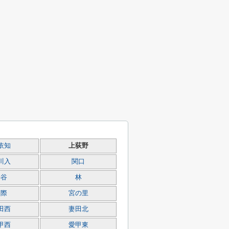
依知
上荻野
川入
関口
長谷
林
山際
宮の里
田西
妻田北
甲西
愛甲東