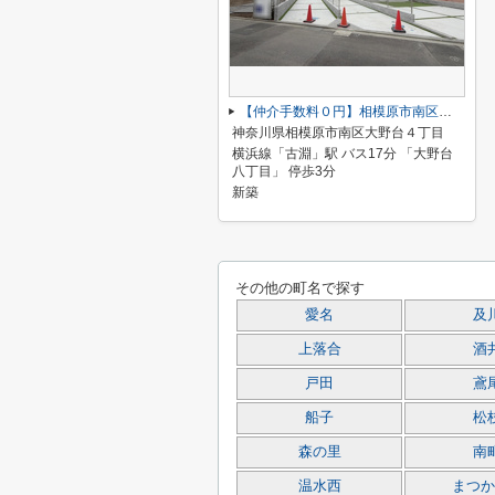
【仲介手数料０円】相模原市南区大野台4丁目 新築一戸建て 全5区画
神奈川県相模原市南区大野台４丁目
横浜線「古淵」駅 バス17分 「大野台
八丁目」 停歩3分
新築
その他の町名で探す
愛名
及
上落合
酒
戸田
鳶
船子
松
森の里
南
温水西
まつか