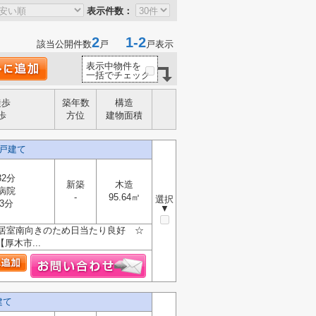
表示件数：
2
1-2
該当公開件数
戸
戸表示
表示中物件を
一括でチェック
徒歩
築年数
構造
歩
方位
建物面積
戸建て
32分
新築
木造
病院
-
95.64㎡
選択
3分
▼
居室南向きのため日当たり良好 ☆
木市...
建て