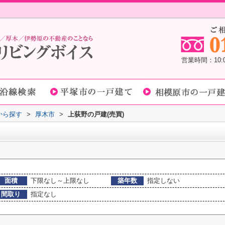
営業時間：10
域から探す
>
厚木市
>
上荻野の戸建(売買)
面積
下限なし～上限なし
築年数
指定しない
間取り
指定なし