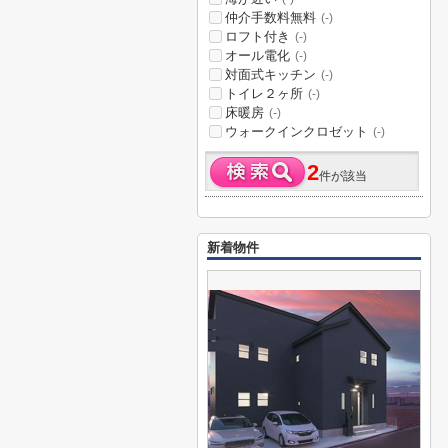
仲介手数料無料
(-)
ロフト付き
(-)
オール電化
(-)
対面式キッチン
(-)
トイレ２ヶ所
(-)
床暖房
(-)
ウォークインクロゼット
(-)
2
件が該当
新着物件