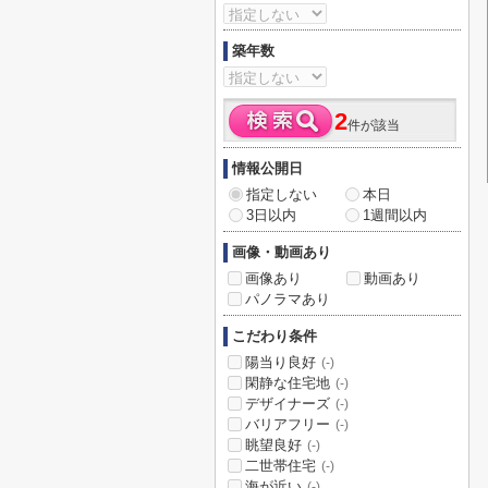
築年数
2
件が該当
情報公開日
指定しない
本日
3日以内
1週間以内
画像・動画あり
画像あり
動画あり
パノラマあり
こだわり条件
陽当り良好
(-)
閑静な住宅地
(-)
デザイナーズ
(-)
バリアフリー
(-)
眺望良好
(-)
二世帯住宅
(-)
海が近い
(-)