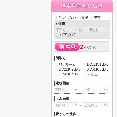
指定しない
新築
中古
▼価格
～
値下げ物件
2
件が該当
間取り
ワンルーム
1K/1DK/1LDK
2K/2DK/2LDK
3K/3DK/3LDK
4K/4DK/4LDK
5K以上
建物面積
～
土地面積
～
駅からの徒歩