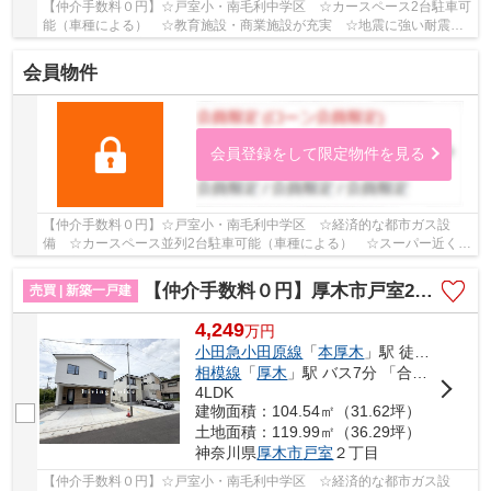
【仲介手数料０円】☆戸室小・南毛利中学区 ☆カースペース2台駐車可
能（車種による） ☆教育施設・商業施設が充実 ☆地震に強い耐震等
級 ☆閑静な住宅地♪ 【厚木市の新築一戸建てのこ...
会員物件
会員登録をして限定物件を見る
【仲介手数料０円】☆戸室小・南毛利中学区 ☆経済的な都市ガス設
備 ☆カースペース並列2台駐車可能（車種による） ☆スーパー近く利
便性良好 ☆WIC・SICなど収納スペース豊富♪ 【厚木...
【仲介手数料０円】厚木市戸室2期 新築一戸建て 全4棟
売買 | 新築一戸建
4,249
万
円
小田急小田原線
「
本厚木
」駅 徒歩20分
相模線
「
厚木
」駅 バス7分 「合同庁舎前（厚木市）」 停歩6分
4LDK
建物面積：104.54㎡（31.62坪）
土地面積：119.99㎡（36.29坪）
神奈川県
厚木市
戸室
２丁目
【仲介手数料０円】☆戸室小・南毛利中学区 ☆経済的な都市ガス設