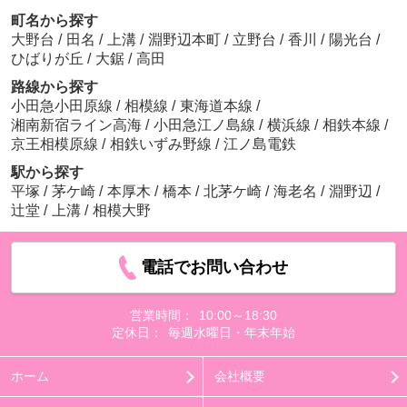
町名から探す
大野台
/
田名
/
上溝
/
淵野辺本町
/
立野台
/
香川
/
陽光台
/
ひばりが丘
/
大鋸
/
高田
路線から探す
小田急小田原線
/
相模線
/
東海道本線
/
湘南新宿ライン高海
/
小田急江ノ島線
/
横浜線
/
相鉄本線
/
京王相模原線
/
相鉄いずみ野線
/
江ノ島電鉄
駅から探す
平塚
/
茅ケ崎
/
本厚木
/
橋本
/
北茅ケ崎
/
海老名
/
淵野辺
/
辻堂
/
上溝
/
相模大野
電話でお問い合わせ
営業時間：
10:00～18:30
定休日：
毎週水曜日・年末年始
ホーム
会社概要