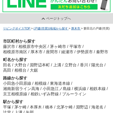
ページトップへ
リビングボイスTOP
>
(戸建(売買))地域から探す
>
厚木市
>
妻田北の戸建(売買)
市区町村から探す
藤沢市
/
相模原市中央区
/
茅ヶ崎市
/
平塚市
/
相模原市南区
/
厚木市
/
座間市
/
綾瀬市
/
伊勢原市
/
秦野市
町名から探す
田名
/
大野台
/
淵野辺本町
/
上溝
/
立野台
/
香川
/
陽光台
/
高田
/
相模台
/
大鋸
路線から探す
小田急小田原線
/
相模線
/
東海道本線
/
湘南新宿ライン高海
/
小田急江ノ島線
/
横浜線
/
相鉄本線
/
京王相模原線
/
相鉄いずみ野線
/
ブルーライン
駅から探す
平塚
/
茅ケ崎
/
本厚木
/
橋本
/
北茅ケ崎
/
淵野辺
/
海老名
/
辻堂
/
上溝
/
矢部