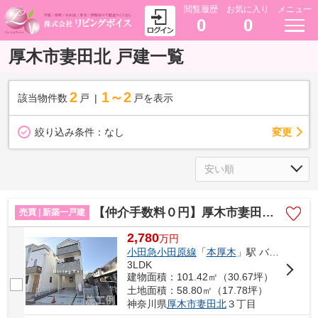
閲覧履歴
お気に入り
メニュー
0
0
厚木市妻田北 戸建一覧
2
1～2
該当物件数
戸
戸を表示
変更
絞り込み条件：
なし
【仲介手数料０円】厚木市妻田北3丁目6期 新築一戸建て
売買 | 新築一戸建
2,780
万
円
小田急小田原線
「
本厚木
」駅 バス13分 「睦合中学校」 停歩6分
3LDK
建物面積：101.42㎡（30.67坪）
土地面積：58.80㎡（17.78坪）
神奈川県
厚木市
妻田北
３丁目