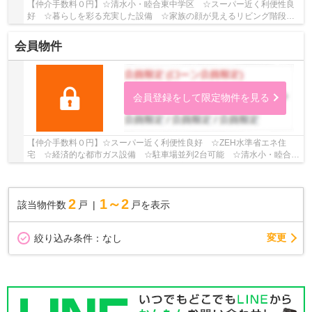
【仲介手数料０円】☆清水小・睦合東中学区 ☆スーパー近く利便性良
好 ☆暮らしを彩る充実した設備 ☆家族の顔が見えるリビング階段採
用 ☆断熱性能等級5 ☆制震装置『マモリー』使用♪ ...
会員物件
会員登録をして限定物件を見る
【仲介手数料０円】☆スーパー近く利便性良好 ☆ZEH水準省エネ住
宅 ☆経済的な都市ガス設備 ☆駐車場並列2台可能 ☆清水小・睦合東
小学区 ☆リビング広々20帖以上 ☆全室南向きで陽当良...
2
1～2
該当物件数
戸
戸を表示
変更
絞り込み条件：
なし