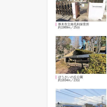
厚木市立南毛利保育所
約1989m／25分
ぼうさいの丘公園
約1834m／23分