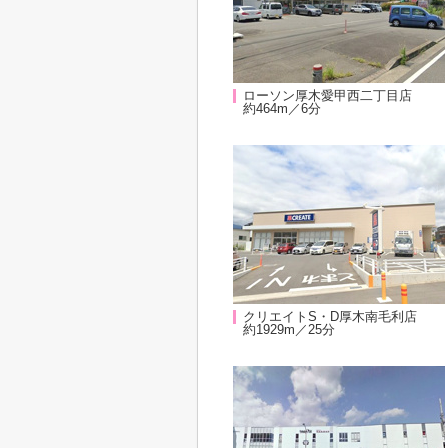
ローソン厚木愛甲西二丁目店
約464m／6分
クリエイトS・D厚木南毛利店
約1929m／25分