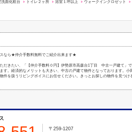
髪洗面化粧台
トイレ２ヶ所
浴室１坪以上
ウォークインクロゼット
スなら★仲介手数料無料でご紹介出来ます★
ただきたい、「【仲介手数料０円】伊勢原市高森台1丁目 中古一戸建て」で
ます。経済的なメリットも大きい、中古の戸建て物件となっております。小
物件を扱うリビングボイスにお任せください。きっとお探しの物件を見つけ
ス
8-551
〒259-1207