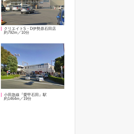
クリエイトS・D伊勢原石田店
約792m／10分
小田急線『愛甲石田』駅
約1464m／19分