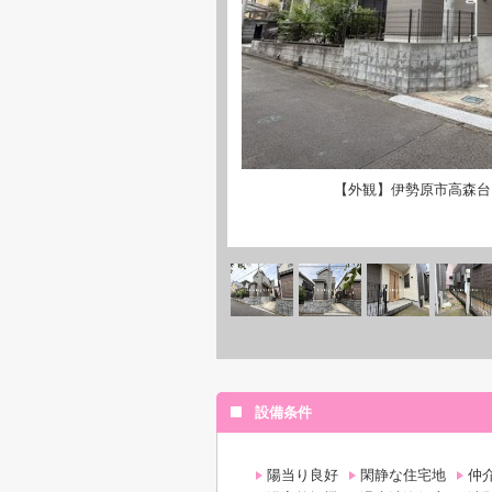
【外観】伊勢原市高森台
設備条件
陽当り良好
閑静な住宅地
仲