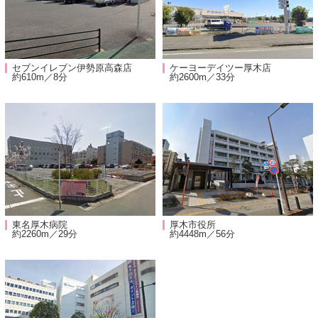
セブンイレブン伊勢原高森店
ケーヨーデイツー厚木店
約610m／8分
約2600m／33分
東名厚木病院
厚木市役所
約2260m／29分
約4448m／56分