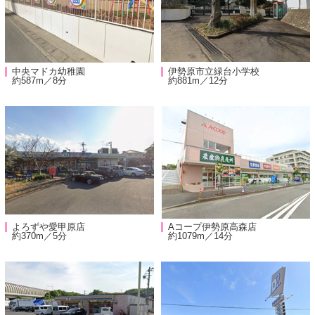
中央マドカ幼稚園
伊勢原市立緑台小学校
約587m／8分
約881m／12分
よろずや愛甲原店
Aコープ伊勢原高森店
約370m／5分
約1079m／14分