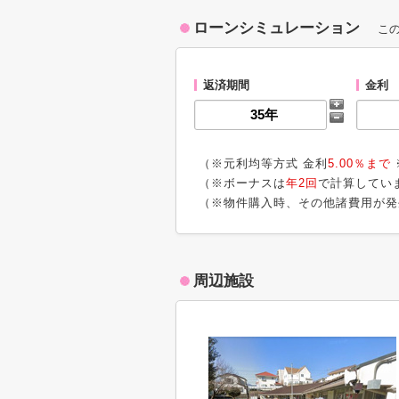
ローンシミュレーション
こ
返済期間
金利
（※元利均等方式 金利
5.00％まで
（※ボーナスは
年2回
で計算してい
（※物件購入時、その他諸費用が発
周辺施設