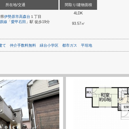
所在地/交通
間取り/建物面積
4LDK
川県
伊勢原市
高森台
１丁目
原線
「
愛甲石田
」駅 徒歩19分
93.57㎡
建て
仲介手数料無料
緑台小学区
都市ガス
平坦地