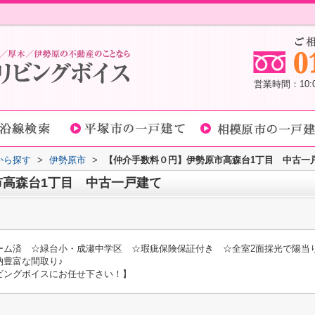
営業時間：10
域から探す
>
伊勢原市
>
【仲介手数料０円】伊勢原市高森台1丁目 中古一
高森台1丁目 中古一戸建て
ーム済 ☆緑台小・成瀬中学区 ☆瑕疵保険保証付き ☆全室2面採光で陽当
納豊富な間取り♪
ビングボイスにお任せ下さい！】