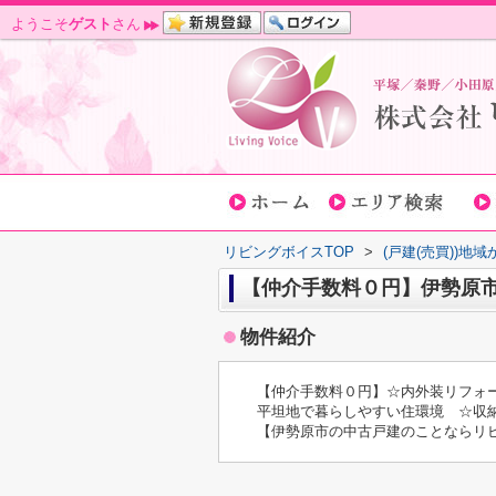
ようこそ
ゲスト
さん
リビングボイスTOP
>
(戸建(売買))地
【仲介手数料０円】伊勢原市
物件紹介
【仲介手数料０円】☆内外装リフォ
平坦地で暮らしやすい住環境 ☆収
【伊勢原市の中古戸建のことならリ