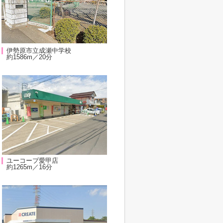
伊勢原市立成瀬中学校
約1586m／20分
ユーコープ愛甲店
約1265m／16分